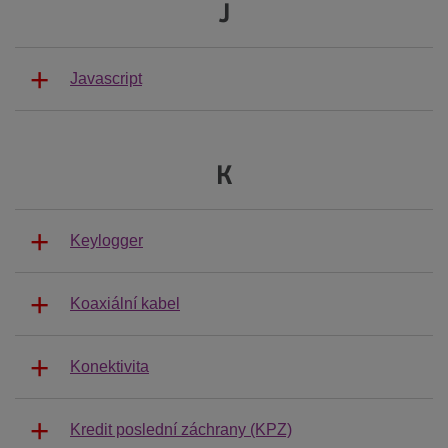
J
Javascript
K
Keylogger
Koaxiální kabel
Konektivita
Kredit poslední záchrany (KPZ)