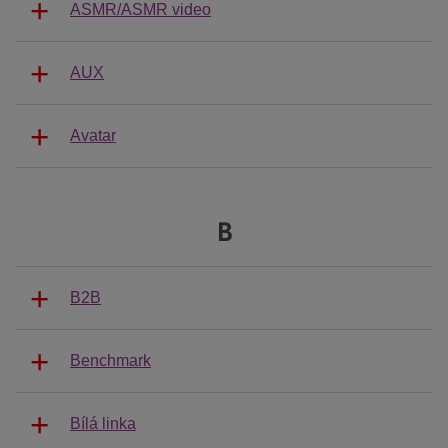
ASMR/ASMR video
AUX
Avatar
B
B2B
Benchmark
Bílá linka