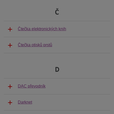
Č
Čtečka elektronických knih
Čtečka otisků prstů
D
DAC převodník
Darknet