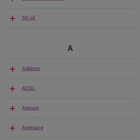
5G síť
A
Adblock
ADSL
Adware
Agregace