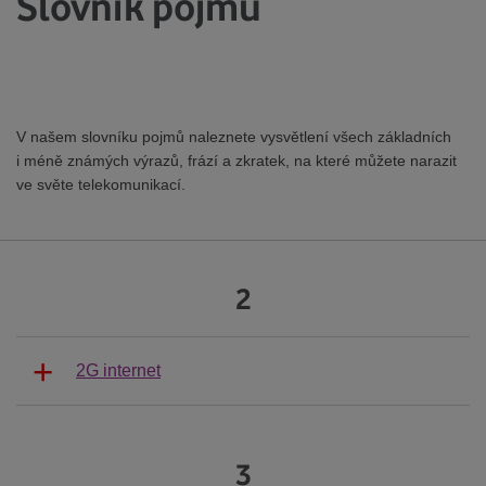
Slovník pojmů
V našem slovníku pojmů naleznete vysvětlení všech základních
i méně známých výrazů, frází a zkratek, na které můžete narazit
ve světe telekomunikací.
2
2G internet
3