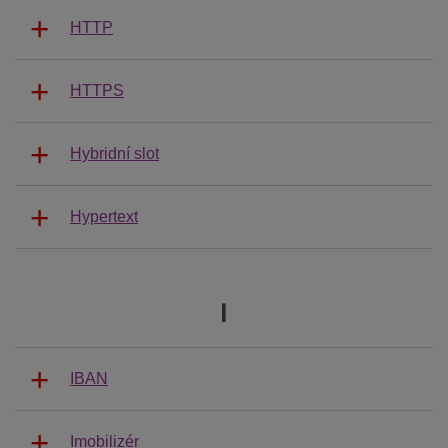
HTTP
HTTPS
Hybridní slot
Hypertext
I
IBAN
Imobilizér