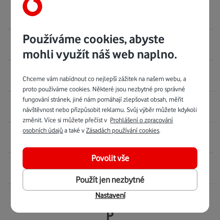
Office 365
Používáme cookies, abyste
Ohebný smartphone
mohli využít náš web naplno.
OLED
Chceme vám nabídnout co nejlepší zážitek na našem webu, a
proto používáme cookies. Některé jsou nezbytné pro správné
fungování stránek, jiné nám pomáhají zlepšovat obsah, měřit
Open source
návštěvnost nebo přizpůsobit reklamu. Svůj výběr můžete kdykoli
změnit. Více si můžete přečíst v
Prohlášení o zpracování
osobních údajů
a také v
Zásadách používání cookies
.
Operační systém
Povolit vše
Optický zoom
Použít jen nezbytné
Nastavení
P