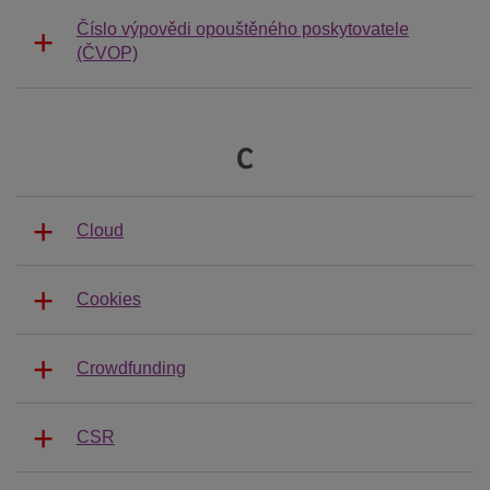
Číslo výpovědi opouštěného poskytovatele
(ČVOP)
C
Cloud
Cookies
Crowdfunding
CSR