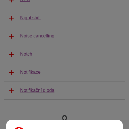
Night shift
Noise cancelling
Notch
Notifikace
Notifikační dioda
O