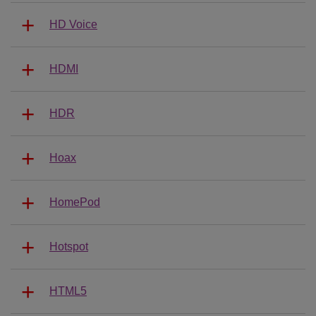
HD Voice
HDMI
HDR
Hoax
HomePod
Hotspot
HTML5