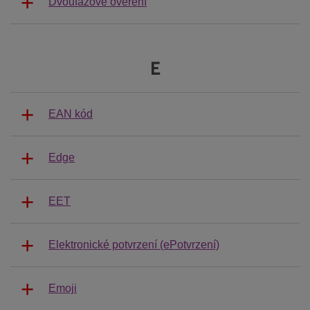
Dvoufázové ověření
E
EAN kód
Edge
EET
Elektronické potvrzení (ePotvrzení)
Emoji