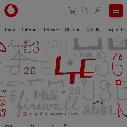
Úvodní
0
stránka
Košík
Vyhledávání
Menu
Tarify
Internet
Televize
Obchod
Nabídky
Inspirujte 
‹
Slovník pojmů