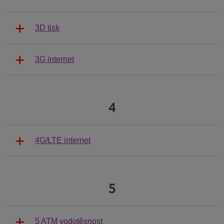
3D tisk
3G internet
4
4G/LTE internet
5
5 ATM vodotěsnost