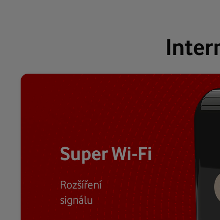
Inter
Super Wi-Fi
Rozšíření
signálu