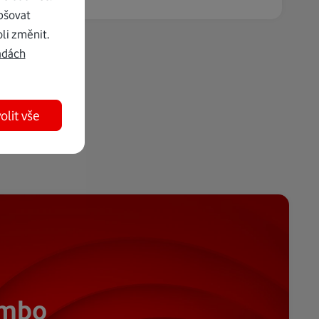
pšovat
li změnit.
adách
olit vše
ombo