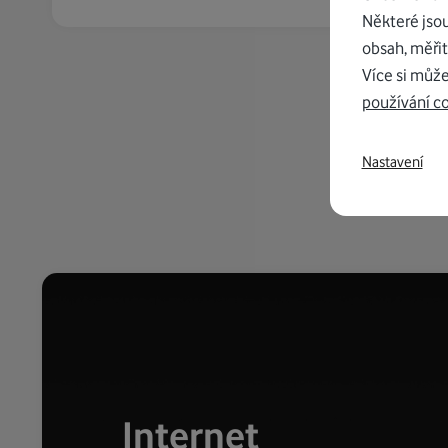
Některé jso
obsah, měřit
Více si může
používání c
Nastavení
Internet