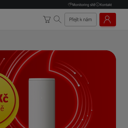
Monitoring sítě
Kontakt
Přejít k nám