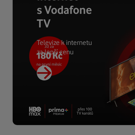
s Vodafone
TV
Televize k internetu
za lepší cenu