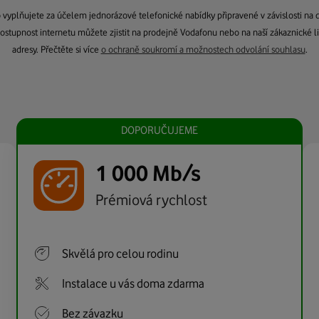
lo vyplňujete za účelem jednorázové telefonické nabídky připravené v závislosti 
 Dostupnost internetu můžete zjistit na prodejně Vodafonu nebo na naší zákaznické li
adresy. Přečtěte si více
o ochraně soukromí a možnostech odvolání souhlasu
.
DOPORUČUJEME
1 000 Mb/s
Prémiová rychlost
Skvělá pro celou rodinu
Instalace u vás doma zdarma
Bez závazku