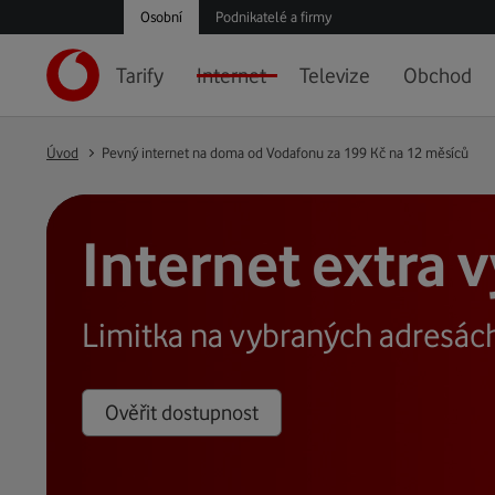
Osobní
Podnikatelé a firmy
Tarify
Internet
Televize
Obchod
Úvod
Pevný internet na doma od Vodafonu za 199 Kč na 12 měsíců
Internet extra
Limitka na vybraných adresác
Ověřit dostupnost