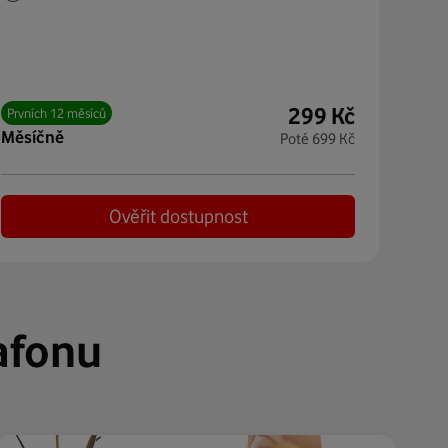
299
Kč
Prvních 12 měsíců
měsíčně
Poté
699
Kč
Ověřit dostupnost
afonu