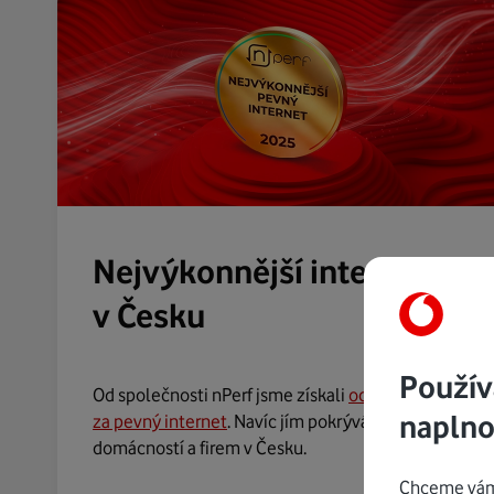
Nejvýkonnější internet
v Česku
Použív
Od společnosti nPerf jsme získali
ocenění
naplno
za pevný internet
. Navíc jím pokrýváme nejvíce
domácností a firem v Česku.
Chceme vám 