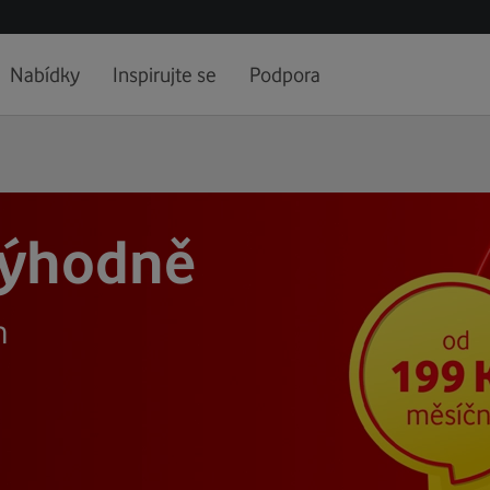
Nabídky
Inspirujte se
Podpora
 výhodně
h