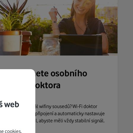
Dostanete osobního
Wi-Fi doktora
š web
Ruší váš signál wifiny sousedů? Wi-Fi doktor
sleduje vaše připojení a automaticky nastavuje
nejlepší kanál, abyste měli vždy stabilní signál.
e cookies.