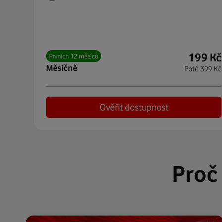
199
Kč
Prvních 12 měsíců
měsíčně
Poté
399
Kč
Ověřit dostupnost
Proč