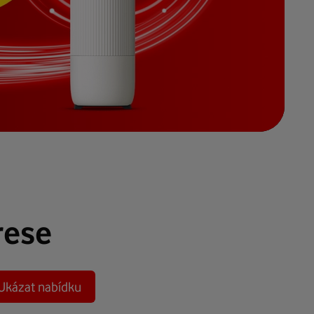
rese
Ukázat nabídku