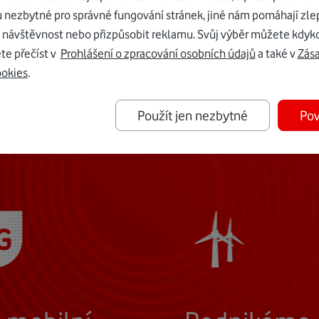
u nezbytné pro správné fungování stránek, jiné nám pomáhají zle
 návštěvnost nebo přizpůsobit reklamu. Svůj výběr můžete kdyko
te přečíst v
Prohlášení o zpracování osobních údajů
a také v
Zás
ookies
.
Použít jen nezbytné
Pov