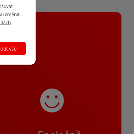
pšovat
li změnit.
adách
olit vše