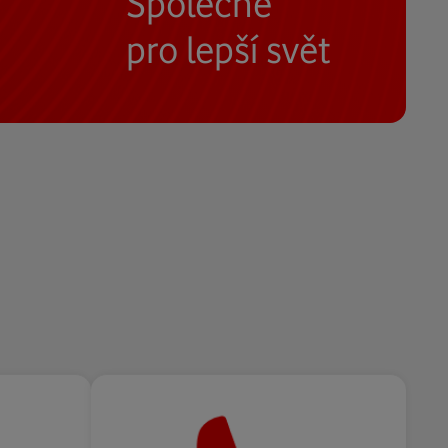
Společně
pro lepší svět
Pomáháme budovat digitální
společnost otevřenou všem
Jak pomáháme