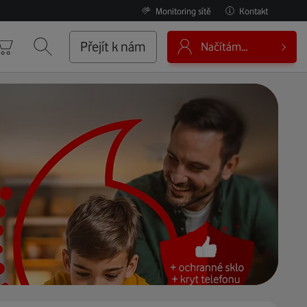
Monitoring sítě
Kontakt
0
Přejít k nám
Načítám…
Košík
Vyhledávání