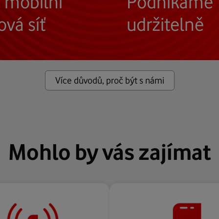
 mobilní
Podnikáme
ová síť
udržitelně
měření společnosti
Spojujeme svět
 jsme v roce 2024
pro lepší budoucnost
Více důvodů, proč být s námi
í.
 o mobilní datové síti
Mohlo by vás zajímat