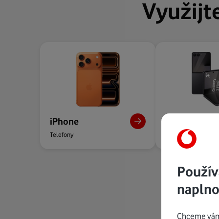
Využijt
iPhone
Android
Telefony
Telefony
Použív
naplno
Chceme vám 