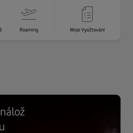
é
Roaming
Moje Vyúčtování
nálož
u