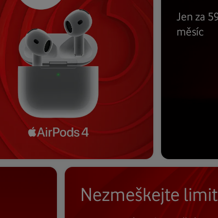
Jen za 59
měsíc
Nezmeškejte limi