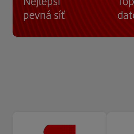
Nejlepší
Top
pevná síť
dat
Naši zákazníci oceňují skvělé
Podle 
ceny a vysokou kvalitu.
umlaut
nejlepš
Více o GigaSíti
Více