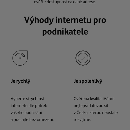
ověřte dostupnost na dané adrese.
Výhody internetu pro
podnikatele
Je rychlý
Je spolehlivý
Vyberte si rychlost
Ověřená kvalita! Máme
internetu dle potřeb
nejlepší datovou síť
vašeho podnikání
v Česku, kterou neustále
a pracujte bez omezení.
rozvíjíme.