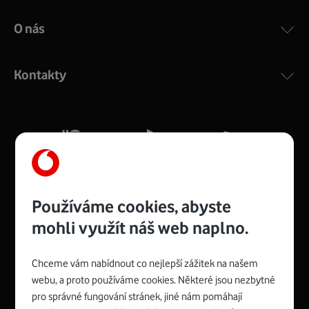
největší vliv rušení Wi-Fi sítě (způsobeno překážkami na
trase nebo ostatními bezdrátovými sítěmi ve vašem okolí)
O nás
a vlastnosti vašeho zařízení, které nemusí podporovat
nejmodernější standardy Wi-Fi. Pro měření rychlosti naší
přípojky tedy měření přes Wi-Fi spíše nedoporučujeme,
Kontakty
aby výsledek nebyl zkreslený.
Používáme cookies, abyste
mohli využít náš web naplno.
Chceme vám nabídnout co nejlepší zážitek na našem
Spojte se s Vodafonem
webu, a proto používáme cookies. Některé jsou nezbytné
pro správné fungování stránek, jiné nám pomáhají