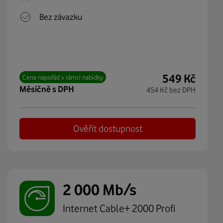
Bez závazku
549
Kč
Cena napořád v rámci nabídky
měsíčně s DPH
454
Kč
bez DPH
Ověřit dostupnost
2 000 Mb/s
Internet Cable+ 2000 Profi