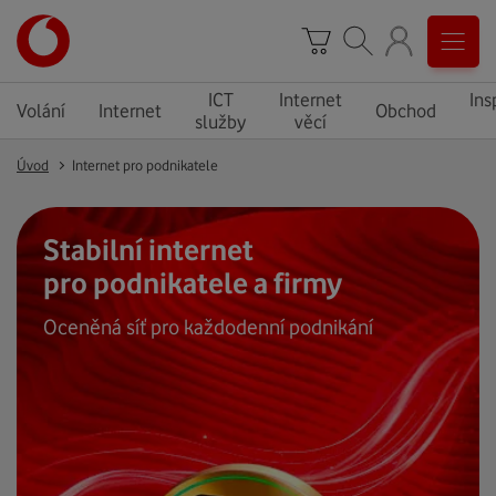
ICT
Internet
Ins
Volání
Internet
Obchod
služby
věcí
Úvod
Internet pro podnikatele
Stabilní internet
pro podnikatele a firmy
Oceněná síť pro každodenní podnikání