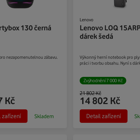
Lenovo
rtybox 130 černá
Lenovo LOQ 15ARP
dárek šedá
 pro nezapomenutelnou zábavu.
Výkonný herní notebook pro ply
práci i tvorbu obsahu. Nyní s dá
Zvýhodnění
7 000
Kč
21 802
Kč
7
Kč
14 802
Kč
l zařízení
Detail zařízení
Skladem
Sk