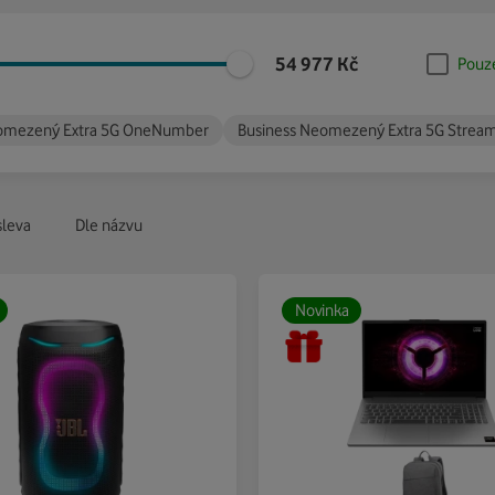
54 977
Kč
Pouz
eomezený Extra 5G OneNumber
Business Neomezený Extra 5G Strea
sleva
Dle názvu
Novinka