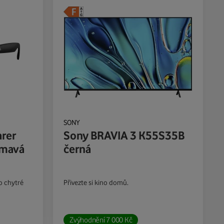
SONY
rer
Sony BRAVIA 3 K55S35B
tmavá
černá
o chytré
Přivezte si kino domů.
Zvýhodnění
7 000
Kč