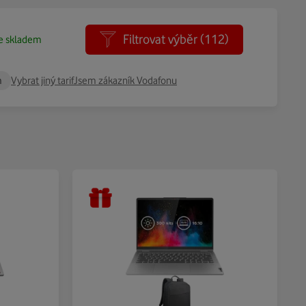
Filtrovat výběr
(112)
e skladem
m
Vybrat jiný tarif
Jsem zákazník Vodafonu