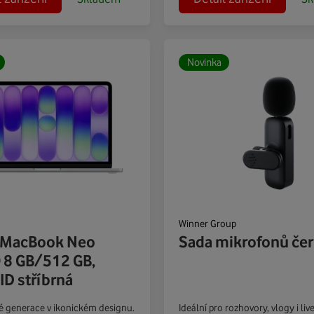
Novinka
Winner Group
 MacBook Neo
Sada mikrofonů če
 8 GB/512 GB,
ID stříbrná
 generace v ikonickém designu.
Ideální pro rozhovory, vlogy i liv