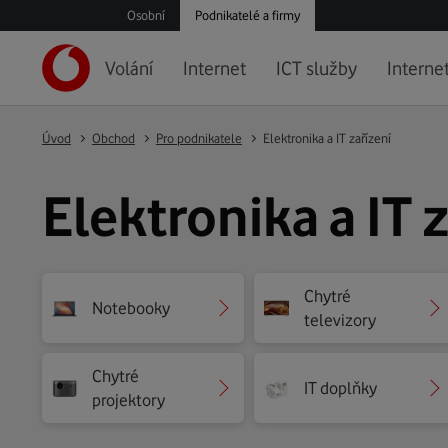
Osobní
Podnikatelé a firmy
Volání
Internet
ICT služby
Internet
Úvod
Obchod
Pro podnikatele
Elektronika a IT zařízení
Elektronika a IT 
Chytré
Notebooky
televizory
Chytré
IT doplňky
projektory