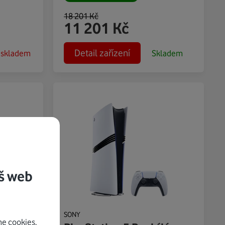
18 201
Kč
11 201
Kč
Detail zařízení
 skladem
Skladem
š web
SONY
e cookies.