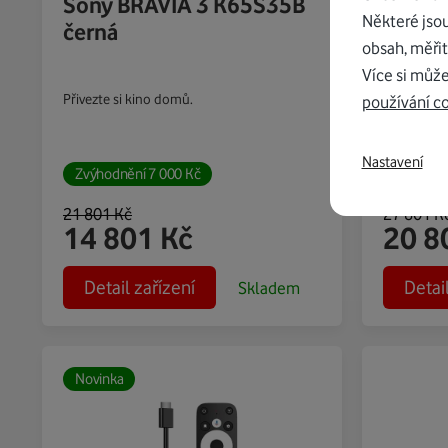
Sony BRAVIA 3 K65S35B
Sony 
Některé jso
černá
černá
obsah, měřit
Více si může
Přivezte si kino domů.
Přivezte si
používání c
Nastavení
Zvýhodnění
7 000
Kč
Zvýhodn
21 801
Kč
27 801
K
14 801
Kč
20 8
Detail zařízení
Detai
Skladem
Novinka