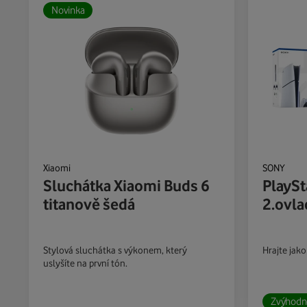
Novinka
Xiaomi
SONY
Sluchátka Xiaomi Buds 6
PlaySt
titanově šedá
2.ovla
Stylová sluchátka s výkonem, který
Hrajte jako
uslyšíte na první tón.
Zvýhodn