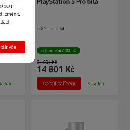
l
PlayStation 5 Pro bílá
pšovat
li změnit.
adách
Ještě o skok dál.
olit vše
Zvýhodnění
7 000
Kč
21 801
Kč
14 801
Kč
Detail zařízení
ladem
Skladem