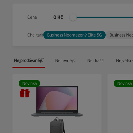
0
Kč
Cena
Chci tarif
Business Neomezený Elite 5G
Business N
Nejprodávanější
Nejlevnější
Nejdražší
Největší 
Novinka
Novinka