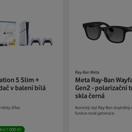
Ray-Ban Meta
ation 5 Slim +
Meta Ray-Ban Wayfa
dač v balení bílá
Gen2 - polarizační 
skla černá
 nikdy dříve.
Ikonický styl Ray-Ban doplněný 
funkce nové generace.
ění
7 000
Kč