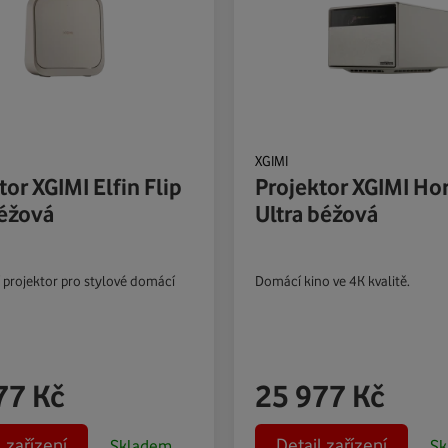
XGIMI
tor XGIMI Elfin Flip
Projektor XGIMI Ho
éžová
Ultra béžová
projektor pro stylové domácí
Domácí kino ve 4K kvalitě.
77
Kč
25 977
Kč
l zařízení
Detail zařízení
Skladem
Sk