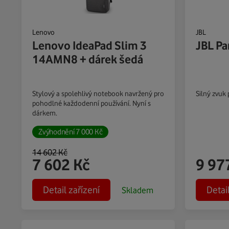
Lenovo
JBL
Lenovo IdeaPad Slim 3
JBL Pa
14AMN8 + dárek šedá
Stylový a spolehlivý notebook navržený pro
Silný zvuk
pohodlné každodenní používání. Nyní s
dárkem.
Zvýhodnění
7 000
Kč
14 602
Kč
7 602
Kč
9 97
Detail zařízení
Detai
Skladem