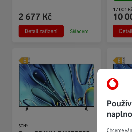
17 001
K
2 677
Kč
10 0
Detail zařízení
Detai
Skladem
Použív
naplno
SONY
SONY
Chceme vám 