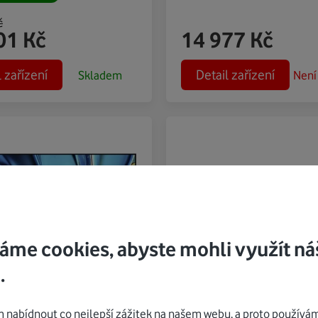
č
01
Kč
14 977
Kč
l zařízení
Detail zařízení
Skladem
Není
áme cookies, abyste mohli využít ná
.
SONY
nabídnout co nejlepší zážitek na našem webu, a proto používám