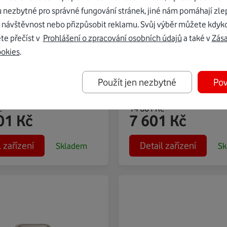
BRAVIA 3 K75S35B
PlayStation 5 Digita
u nezbytné pro správné fungování stránek, jiné nám pomáhají zle
Edition Slim bílá
 návštěvnost nebo přizpůsobit reklamu. Svůj výběr můžete kdyko
te přečíst v
Prohlášení o zpracování osobních údajů
a také v
Zás
 kino domů.
Hrajte jako nikdy dříve.
ookies
.
Použít jen nezbytné
Pov
ění
7 000
Kč
Zvýhodnění
7 000
Kč
č
14 601
Kč
01
Kč
7 601
Kč
l zařízení
Detail zařízení
Skladem
Sk