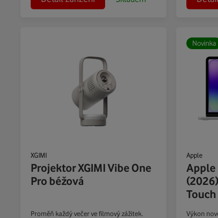
Novinka
XGIMI
Apple
Projektor XGIMI Vibe One
Apple
Pro béžová
(2026)
Touch 
Proměň každý večer ve filmový zážitek.
Výkon nové