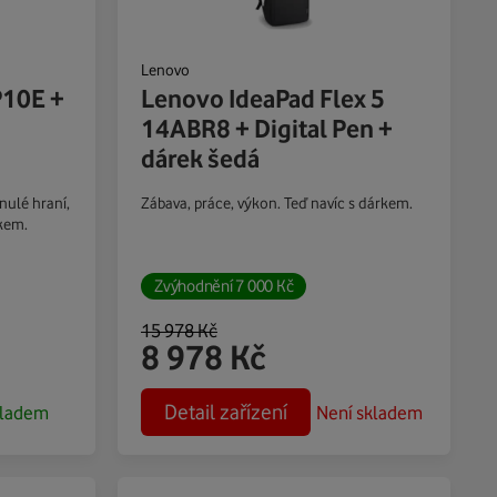
Lenovo
10E +
Lenovo IdeaPad Flex 5
14ABR8 + Digital Pen +
dárek šedá
nulé hraní,
Zábava, práce, výkon. Teď navíc s dárkem.
rkem.
Zvýhodnění
7 000
Kč
15 978
Kč
8 978
Kč
Detail zařízení
ladem
Není skladem