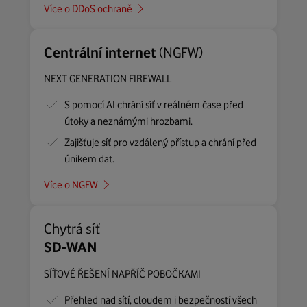
Více o DDoS ochraně
Centrální internet
(NGFW)
NEXT GENERATION FIREWALL
S pomocí AI chrání síť v reálném čase před
útoky a neznámými hrozbami.
Zajišťuje síť pro vzdálený přístup a chrání před
únikem dat.
Více o NGFW
Chytrá síť
SD-WAN
SÍŤOVÉ ŘEŠENÍ NAPŘÍČ POBOČKAMI
Přehled nad sítí, cloudem i bezpečností všech