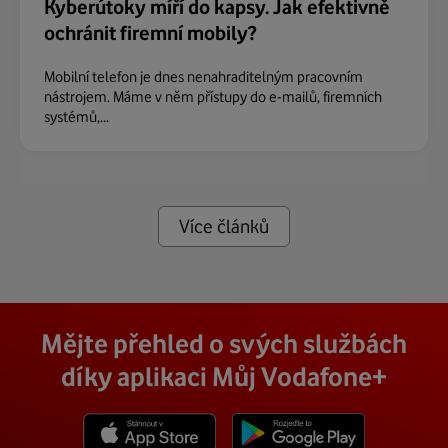
Kyberútoky míří do kapsy. Jak efektivně
ochránit firemní mobily?
Mobilní telefon je dnes nenahraditelným pracovním
nástrojem. Máme v něm přístupy do e-mailů, firemních
systémů,...
Více článků
Mějte přehled o svých službách
díky aplikaci Můj Vodafone+
Stáhnout z App Store
Stáhnout z Goole Play