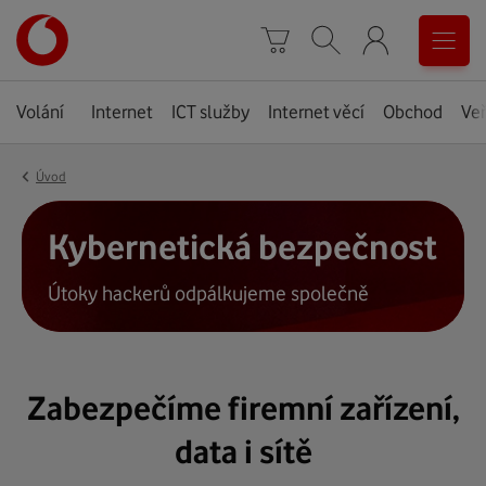
Úvodní
0
stránka
Košík
Vyhledávání
Menu
Volání
Internet
ICT služby
Internet věcí
Obchod
Veř
‹
Úvod
Kybernetická bezpečnost
Útoky hackerů odpálkujeme společně
Zabezpečíme firemní zařízení,
data i sítě