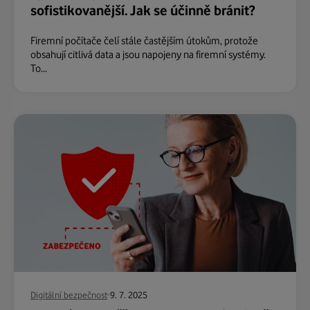
sofistikovanější. Jak se účinně bránit?
Firemní počítače čelí stále častějším útokům, protože
obsahují citlivá data a jsou napojeny na firemní systémy.
To...
Digitální bezpečnost
9. 7. 2025