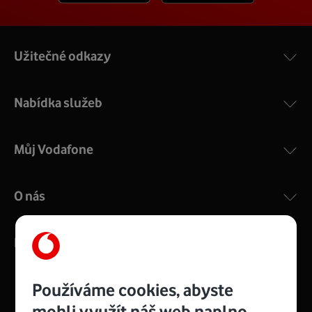
Užitečné odkazy
Nabídka služeb
Můj Vodafone
O nás
Kontakty
Používáme cookies, abyste
mohli využít náš web naplno.