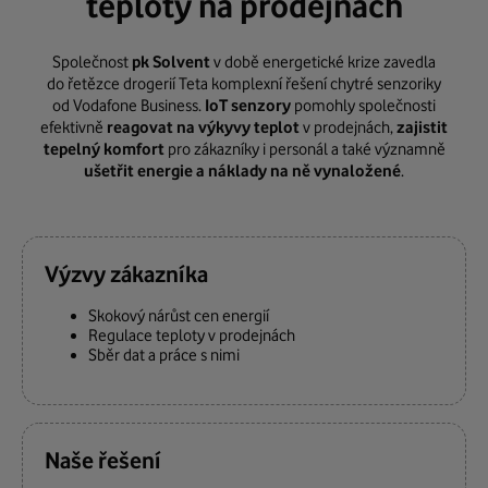
teploty na prodejnách
Společnost
pk Solvent
v době energetické krize zavedla
do řetězce drogerií Teta komplexní řešení chytré senzoriky
od Vodafone Business.
IoT senzory
pomohly společnosti
efektivně
reagovat na výkyvy teplot
v prodejnách,
zajistit
tepelný komfort
pro zákazníky i personál a také významně
ušetřit energie a náklady na ně vynaložené
.
Výzvy zákazníka
Skokový nárůst cen energií
Regulace teploty v prodejnách
Sběr dat a práce s nimi
Naše řešení