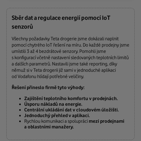
Sběr dat a regulace energií pomocí IoT
senzorů
Všechny požadavky Teta drogerie jsme dokázali naplnit
pomocí chytrého IoT řešení na míru. Do každé prodejny jsme
umístili 3 až 4 bezdrátové senzory. Pomohli jsme
s konfigurací včetně nastavení sledovaných teplotních limitů
a dalších parametrů. Nastavili jsme také reporting, díky
němuž si v Teta drogerii již sami v jednoduché aplikaci
od Vodafonu hlídají potřebné veličiny.
Řešení přineslo firmě tyto výhody:
Zajištění teplotního komfortu v prodejnách.
Úsporu nákladů na energie.
Centrální ukládání dat v cloudovém úložišti.
Jednoduchý přehled v aplikaci.
Rychlou komunikaci a spolupráci
mezi prodejnami
a oblastními manažery.