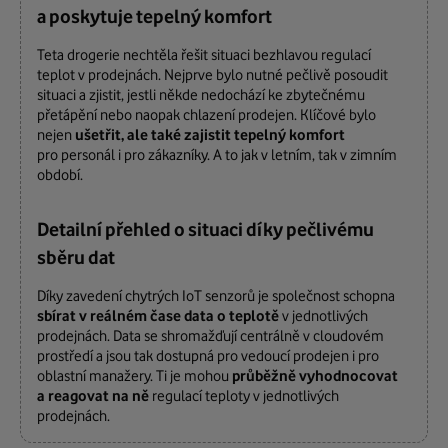
a poskytuje tepelný komfort
Teta drogerie nechtěla řešit situaci bezhlavou regulací
teplot v prodejnách. Nejprve bylo nutné pečlivě posoudit
situaci a zjistit, jestli někde nedochází ke zbytečnému
přetápění nebo naopak chlazení prodejen. Klíčové bylo
nejen
ušetřit, ale také zajistit tepelný komfort
pro personál i pro zákazníky. A to jak v letním, tak v zimním
období.
Detailní přehled o situaci díky pečlivému
sběru dat
Díky zavedení chytrých IoT senzorů je společnost schopna
sbírat v reálném čase data o teplotě
v jednotlivých
prodejnách. Data se shromažďují centrálně v cloudovém
prostředí a jsou tak dostupná pro vedoucí prodejen i pro
oblastní manažery. Ti je mohou
průběžně vyhodnocovat
a reagovat na ně
regulací teploty v jednotlivých
prodejnách.