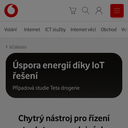
Úvodní
0
stránka
Košík
Vyhledávání
Menu
Volání
Internet
ICT služby
Internet věcí
Obchod
Veř
‹
IoT senzory
Úspora energií díky IoT
řešení
Případová studie Teta drogerie
Chytrý nástroj pro řízení