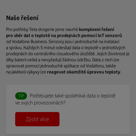
Naše řešení
Pro potřeby Teta drogerie jsme navrhli
komplexní řešení
pro sběr dat o teplotě na prodejnách pomocí IoT senzorů
od Vodafone Business. Senzory jsou i jednoduché na instalaci
a správu. Každých 5 minut odesílají data o teplotě v jednotlivých
prodejnách do centrálního cloudového úložiště. Jejich životnost je
díky baterii velká a nevyžadují žádnou údržbu. Data z nich lze
spravovat pomocí jednoduché aplikace od Vodafonu, takže
na jakékoli výkyvy lze
reagovat okamžitě úpravou teploty
.
Potřebujete také spolehlivá data o teplotě
TIP
ve svých provozovnách?
Zjistit více