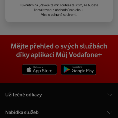
Kliknutím na „Zavolejte mi“ souhlasíte s tím, že budete
kontaktováni s obchodní nabídkou.
Více o ochraně soukromí.
Mějte přehled o svých službách
díky aplikaci Můj Vodafone+
Stáhnout z App Store
Stáhnout z Goole Play
Užitečné odkazy
Nabídka služeb