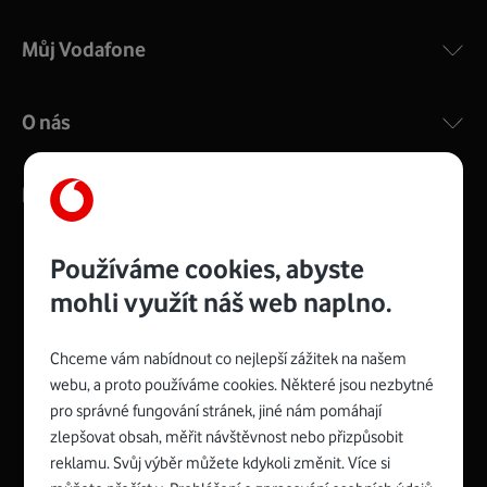
Můj Vodafone
O nás
Kontakty
Používáme cookies, abyste
mohli využít náš web naplno.
Management
Recruitment
Top
Platinové
and
Academy
odpovědná
ocenění
engineering
Awards
firma
udržitelnosti
Chceme vám nabídnout co nejlepší zážitek na našem
consultancy
logo
roku
EcoVadis
2024
2025
Best
Vodafone
webu, a proto používáme cookies. Některé jsou nezbytné
Buy
má
Award
První
pro správné fungování stránek, jiné nám pomáhají
zelenou
Spojte se s Vodafonem
síť
zlepšovat obsah, měřit návštěvnost nebo přizpůsobit
reklamu. Svůj výběr můžete kdykoli změnit. Více si
Youtube
Facebook
Vodafone
Instagram
X
LinkedIn
profil