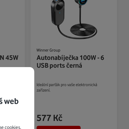
Winner Group
aN 45W
Autonabíječka 100W - 6
USB ports černá
S a slotem
Ideální parťák pro vaše elektronická
zařízení.
š web
577
Kč
e cookies.