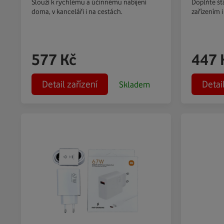
Slouží k rychlému a účinnému nabíjení
Doplňte šť
doma, v kanceláři i na cestách.
zařízením i
577
Kč
447
Detail zařízení
Detai
Skladem