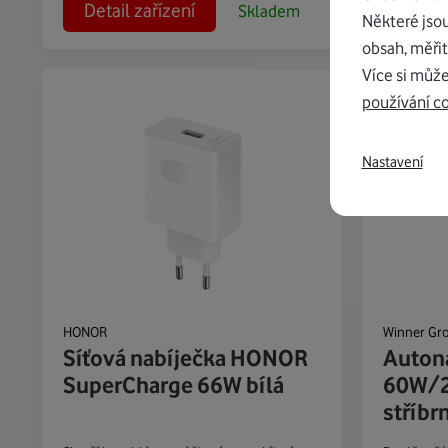
Detail zařízení
Detai
Skladem
Některé jso
obsah, měřit
Více si může
používání c
Nastavení
HONOR
Winner Gr
Síťová nabíječka HONOR
Auton
SuperCharge 66W bílá
60W/2
stříbr