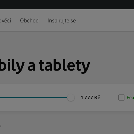
 věcí
Obchod
Inspirujte se
ily a tablety
1 777
Kč
Pou
u