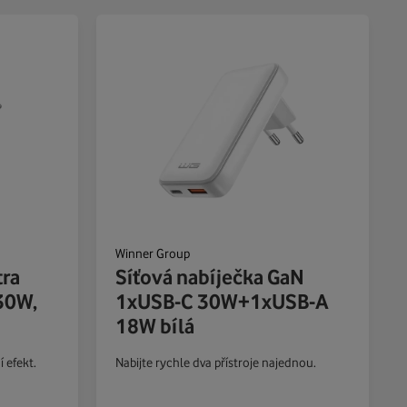
Winner Group
tra
Síťová nabíječka GaN
30W,
1xUSB-C 30W+1xUSB-A
18W bílá
 efekt.
Nabijte rychle dva přístroje najednou.