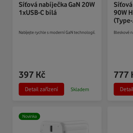
Síťová nabíječka GaN 20W
Síťová
1xUSB-C bílá
90W H
(Type-
Nabíjejte rychle s moderní GaN technologií.
Bleskové na
397
Kč
777
Detail zařízení
Detai
Skladem
Novinka