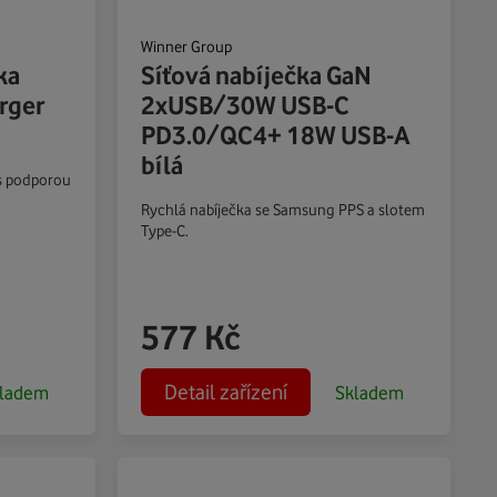
Winner Group
ka
Síťová nabíječka GaN
rger
2xUSB/30W USB-C
PD3.0/QC4+ 18W USB-A
bílá
 s podporou
Rychlá nabíječka se Samsung PPS a slotem
Type-C.
577
Kč
Detail zařízení
ladem
Skladem