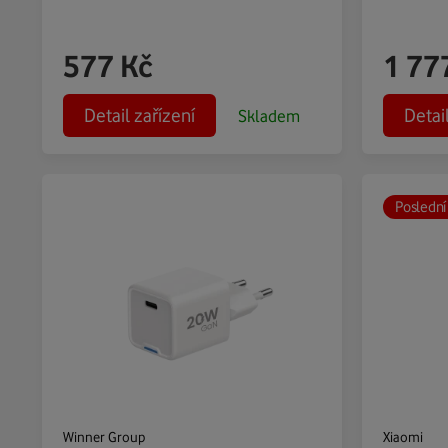
577
Kč
1 77
Detail zařízení
Detai
Skladem
Poslední
Winner Group
Xiaomi