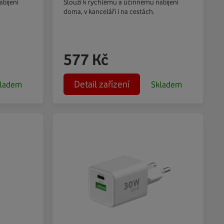
bíjení
Slouží k rychlému a účinnému nabíjení
doma, v kanceláři i na cestách.
577
Kč
Detail zařízení
ladem
Skladem