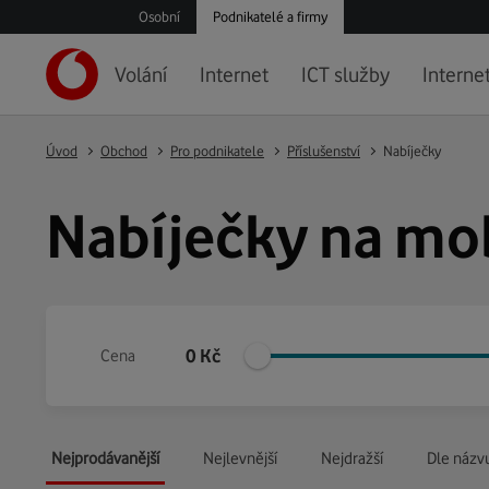
Osobní
Podnikatelé a firmy
Volání
Internet
ICT služby
Internet
Úvod
Obchod
Pro podnikatele
Příslušenství
Nabíječky
Nabíječky na mob
0
Kč
Cena
Nejprodávanější
Nejlevnější
Nejdražší
Dle názv