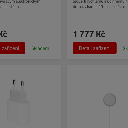
ávu svým elektronickým
Slouží k rychlému a účinnému na
 na cestách.
doma, v kanceláři i na cestách.
Kč
1 777
Kč
l zařízení
Detail zařízení
Skladem
Sk