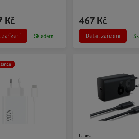
7
Kč
467
Kč
l zařízení
Detail zařízení
Skladem
Sk
 šance
Lenovo