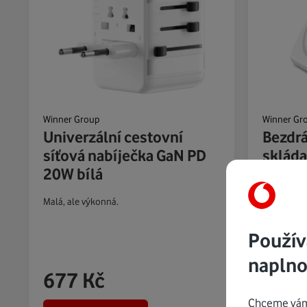
Winner Group
Winner Gr
Univerzální cestovní
Bezdrá
síťová nabíječka GaN PD
sklád
20W bílá
15W+5
Malá, ale výkonná.
Skládací be
cesty.
Použív
naplno
677
Kč
677
Chceme vám 