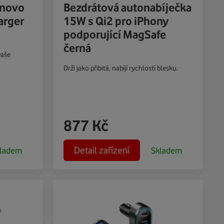
enovo
Bezdrátová autonabíječka
arger
15W s Qi2 pro iPhony
podporující MagSafe
černá
vaše
Drží jako přibitá, nabíjí rychlostí blesku.
877
Kč
Detail zařízení
ladem
Skladem