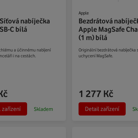
Apple
Síťová nabíječka
Bezdrátová nabíječ
SB-C bílá
Apple MagSafe Cha
(1 m) bílá
ychlému a účinnému nabíjení
Originální bezdrátová nabíječka
celáři i na cestách.
uchycení MagSafe.
Kč
1 277
Kč
l zařízení
Detail zařízení
Skladem
Sk