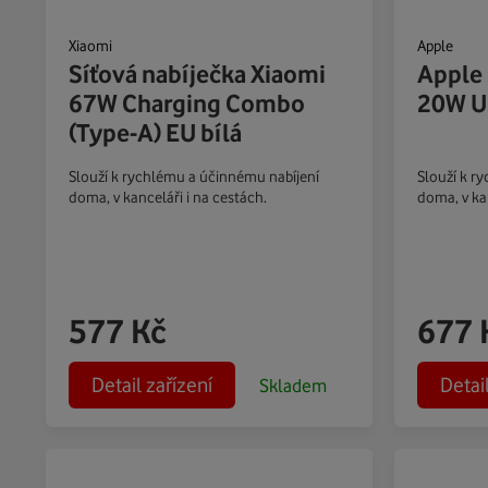
Xiaomi
Apple
Síťová nabíječka Xiaomi
Apple 
67W Charging Combo
20W U
(Type-A) EU bílá
Slouží k rychlému a účinnému nabíjení
Slouží k r
doma, v kanceláři i na cestách.
doma, v kan
577
Kč
677
Detail zařízení
Detai
Skladem