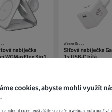
oup
Winner Group
tová nabíječka
Síťová nabíječka G
ací WGMaxFlex 3in1
1x USB-C bílá
W+2.5W bílá
zdrátová nabíječka je ideální na
Rychlá nabíječka se Samsung PP
Type-C.
áme cookies, abyste mohli využít ná
.
Kč
577
Kč
nabídnout co nejlepší zážitek na našem webu, a proto používám