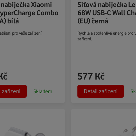
 nabíječka Xiaomi
Síťová nabíječka L
yperCharge Combo
68W USB-C Wall Ch
A) bílá
(EU) černá
bíjení pro vaše zařízení.
Rychlá a spolehlivá energie pro 
zařízení.
Kč
577
Kč
l zařízení
Detail zařízení
Skladem
Sk