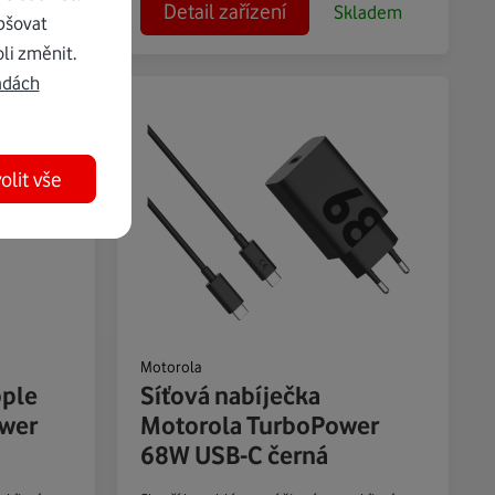
Detail zařízení
ladem
Skladem
pšovat
li změnit.
adách
olit vše
Motorola
pple
Síťová nabíječka
wer
Motorola TurboPower
68W USB-C černá