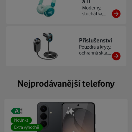
a IT
Modemy,
sluchátka,
gaming, herní
konzole, ...
Příslušenství
Pouzdra a kryty,
ochranná skla,
nabíječky,
powerbanky, ...
Nejprodávanější telefony
Novinka
Extra výhodně