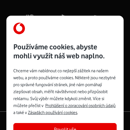
Používáme cookies, abyste
mohli využít náš web naplno.
Chceme vám nabídnout co nejlepší zážitek na našem
Spojte se s Vodafonem
webu, a proto používáme cookies. Některé jsou nezbytné
pro správné fungování stránek, jiné nám pomáhají
zlepšovat obsah, měřit návštěvnost nebo přizpůsobit
reklamu. Svůj výběr můžete kdykoli změnit. Více si
můžete přečíst v
Prohlášení o zpracování osobních údajů
a také v
Zásadách používání cookies
.
|
English
Mapa webu
Povolit vše