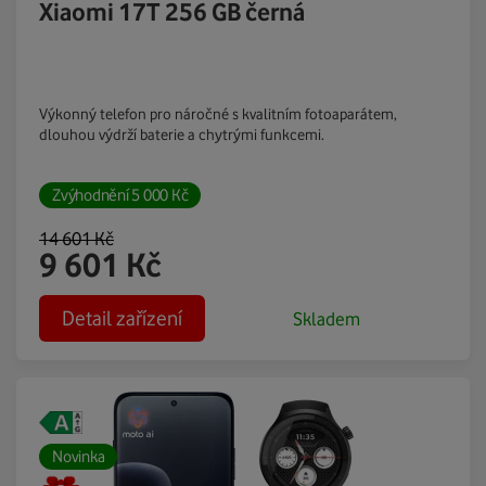
Xiaomi 17T 256 GB černá
Výkonný telefon pro náročné s kvalitním fotoaparátem,
dlouhou výdrží baterie a chytrými funkcemi.
Zvýhodnění
5 000
Kč
14 601
Kč
9 601
Kč
Detail zařízení
Skladem
Novinka