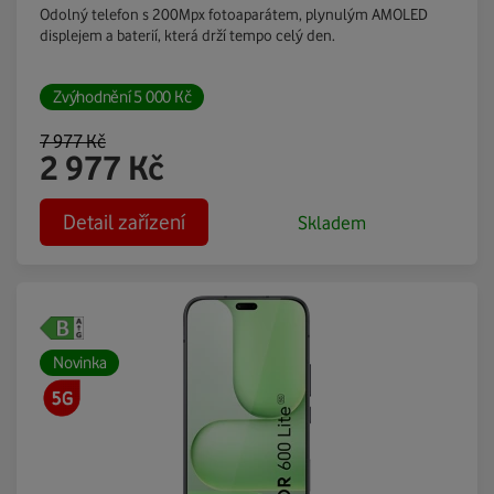
Odolný telefon s 200Mpx fotoaparátem, plynulým AMOLED
displejem a baterií, která drží tempo celý den.
Zvýhodnění
5 000
Kč
7 977
Kč
2 977
Kč
Detail zařízení
Skladem
Novinka