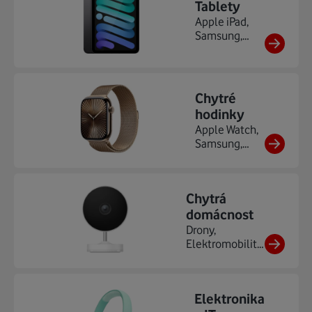
Tablety
Apple iPad,
Samsung,
Xiaomi, TCL, ...
Chytré
hodinky
Apple Watch,
Samsung,
Xiaomi,
Garmin,
Niceboy, ...
Chytrá
domácnost
Drony,
Elektromobilita,
Chytré
osvětlení...
Elektronika