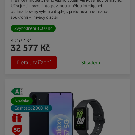
Užívejte si novou, integrovanou umělou inteligenci,
optimalizovaný výkon a displej s přelomovou ochranou
soukromí – Privacy displej.
Zvýhodnění
8 000
Kč
40 577
Kč
32 577
Kč
Detail zařízení
Skladem
Novinka
Cashback 2 000 Kč