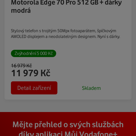
Motorola Edge 70 Pro 512 GB + dárky
modrá
Stylový telefon s trojitým 50Mpx fotoaparátem, špičkovým
AMOLED displejem a neodolatelným designem. Nyní s dárky.
Zvýhodnění
5 000
Kč
16 979
Kč
11 979
Kč
Detail zařízení
Skladem
Mějte přehled o svých službách
díky aplikaci Můj Vodafone+