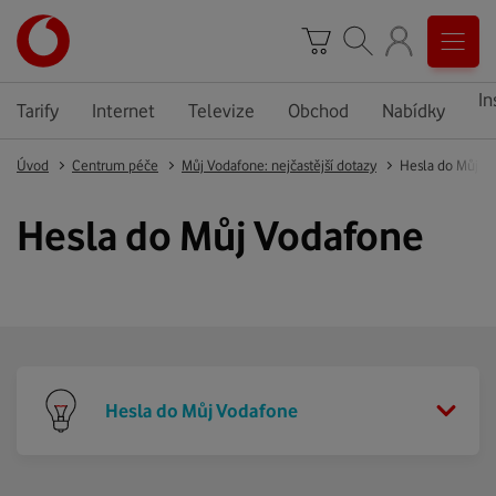
In
Tarify
Internet
Televize
Obchod
Nabídky
Úvod
Centrum péče
Můj Vodafone: nejčastější dotazy
Hesla do Můj V
Hesla do Můj Vodafone
Hesla do Můj Vodafone