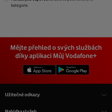
kategorie.
Mějte přehled o svých službách
díky aplikaci Můj Vodafone+
Užitečné odkazy
Nabídka služeb