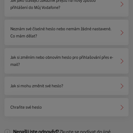
Jak jako stávající zákazník přejdu na nový způsob
přihlášení do Můj Vodafone?
Neznám své číselné heslo nebo nemám žádné nastavené.
Co mám dělat?
Jak si změním nebo obnovím heslo pro přihlašování přes e-
mail?
Jak si mohu změnit své heslo?
Chraňte své heslo
Nenašli jste odpověď?
Zkuste se podívat do jiné