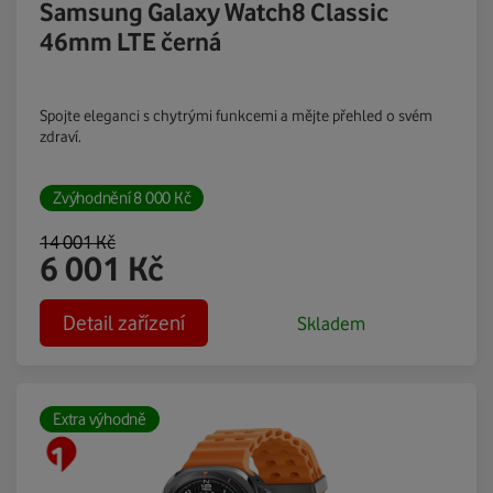
Samsung Galaxy Watch8 Classic
46mm LTE černá
Spojte eleganci s chytrými funkcemi a mějte přehled o svém
zdraví.
Zvýhodnění
8 000
Kč
14 001
Kč
6 001
Kč
Detail zařízení
Skladem
Extra výhodně