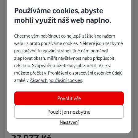
Používáme cookies, abyste
mohli využít náš web naplno.
Chceme vám nabídnout co nejlepší zážitek na našem
webu, a proto používáme cookies. Některé jsou nezbytné
pro správné fungování stránek, jiné nám pomáhají
zlepšovat obsah, měřit návštěvnost nebo přizpůsobit
reklamu. Svůj výběr můžete kdykoli změnit. Více si
Garmin
Chytré hodinky Garmin Fenix 8 Pro –
můžete přečíst v
Prohlášení o zpracování osobních údajů
a také v
Zásadách používání cookies
.
51 mm černá
Povolit vše
Extrémně odolné hodinky pro dobrodružství.
Použít jen nezbytné
Nastavení