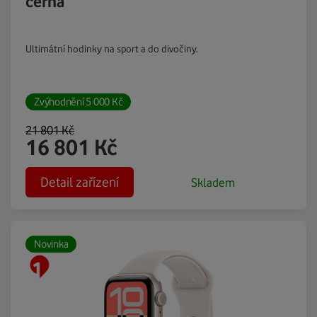
černá
Ultimátní hodinky na sport a do divočiny.
Zvýhodnění
5 000
Kč
21 801
Kč
16 801
Kč
Detail zařízení
Skladem
Novinka