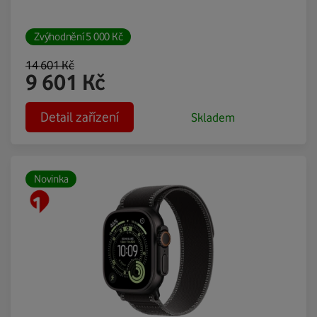
Zvýhodnění
5 000
Kč
14 601
Kč
9 601
Kč
Detail zařízení
Skladem
Novinka