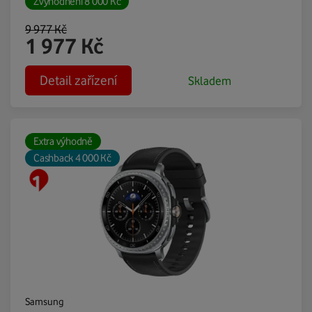
Zvýhodnění
8 000
Kč
9 977
Kč
1 977
Kč
Detail zařízení
Skladem
Extra výhodně
Cashback 4 000 Kč
Samsung