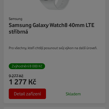
Samsung
Samsung Galaxy Watch8 40mm LTE
stříbrná
Pro všechny, kteří chtějí posunout svůj výkon na další úroveň.
Zvýhodnění
8 000
Kč
9 277
Kč
1 277
Kč
Detail zařízení
Skladem