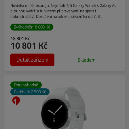
Novinka od Samsungu. Nejodolnější Galaxy Watch s Galaxy AI,
dlouhou výdrží a funkcemi připravenými na sport i
dobrodružství. Doručení na adresu zákazníka od 7. 8.
Zvýhodnění
8 000
Kč
18 801
Kč
10 801
Kč
Detail zařízení
Skladem
Extra výhodně
Cashback 2 500 Kč