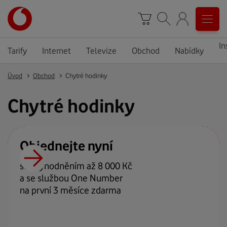
In
Tarify
Internet
Televize
Obchod
Nabídky
Úvod
Obchod
Chytré hodinky
Chytré hodinky
Objednejte nyní
se zvýhodněním až 8 000 Kč
a se službou One Number
na první 3 měsíce zdarma