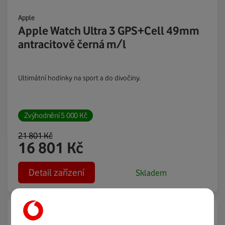
Apple
Apple Watch Ultra 3 GPS+Cell 49mm
antracitově černá m/l
Ultimátní hodinky na sport a do divočiny.
Zvýhodnění
5 000
Kč
21 801
Kč
16 801
Kč
Detail zařízení
Skladem
Novinka