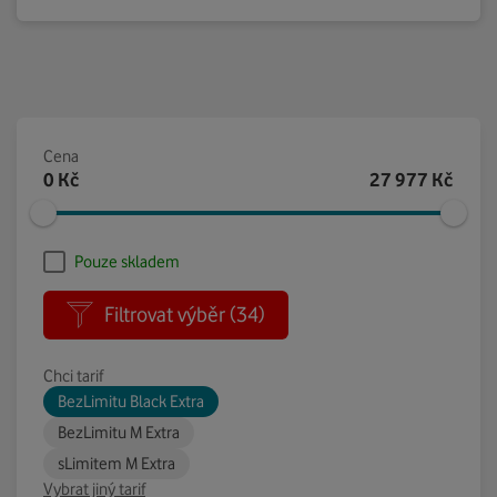
Cena
0
Kč
27 977
Kč
Pouze skladem
Filtrovat výběr
(34)
Chci tarif
BezLimitu Black Extra
BezLimitu M Extra
sLimitem M Extra
Vybrat jiný tarif