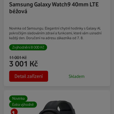
Samsung Galaxy Watch9 40mm LTE
béžová
Novinka od Samsungu. Elegantní chytré hodinky s Galaxy AI,
pokročilým sledováním zdraví a funkcemi, které vám usnadní
každý den. Doručení na adresu zákazníka od 7. 8.
Zvýhodnění
8 000
Kč
11 001
Kč
3 001
Kč
Detail zařízení
Skladem
Novinka
Extra výhodně