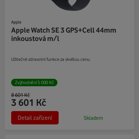
Apple
Apple Watch SE 3 GPS+Cell 44mm
inkoustová m/l
Užitečné zdravotní funkce za skvělou cenu.
Zvýhodnění
5 000
Kč
8 601
Kč
3 601
Kč
Detail zařízení
Skladem