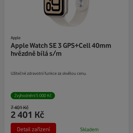
Apple
Apple Watch SE 3 GPS+Cell 40mm
hvězdně bílá s/m
Užitečné zdravotní funkce za skvělou cenu.
Zvýhodnění
5 000
Kč
7 401
Kč
2 401
Kč
Detail zařízení
Skladem