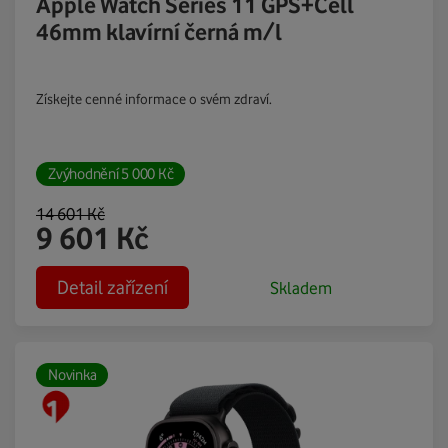
Apple Watch Series 11 GPS+Cell
46mm klavírní černá m/l
Získejte cenné informace o svém zdraví.
Zvýhodnění
5 000
Kč
14 601
Kč
9 601
Kč
Detail zařízení
Skladem
Novinka