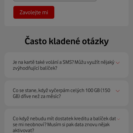
Zavolejte mi
Často kladené otázky
Je na kartě také volání a SMS? Můžu využít nějaký
zvýhodňující balíček?
Pokud budete chtít volat nebo posílat SMS, uplatní se
Co se stane, když vyčerpám celých 100 GB (150
minutová sazba 4,50 Kč a 1,90 Kč za SMS. Zvýhodněné
GB) dříve než za měsíc?
balíčky pro volání a SMS s touto kartou kombinovat nelze.
V tom případě vám automaticky naskočí nový balíček se
Co když nebudu mít dostatek kreditu a balíček dat
150 GB dat s měsíční platností. Podmínkou je, abyste měli
se mi neobnoví? Musím si pak data znovu nějak
dostatečný kredit (449 Kč) pro jeho obnovení.
aktivovat?