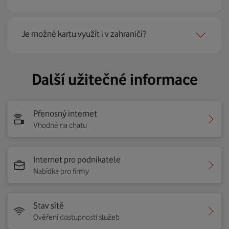
Jakmile si dobijete dostatečný kredit (449 Kč) a poprvé se
Je možné kartu využít i v zahraničí?
znovu připojíte k internetu, začnete čerpat nový měsíční
datový balíček. Když to stihnete nejpozději do 3 dnů od
vypršení předchozího měsíčního období, dáme vám
Ne, GIGA karta je funkční pouze v ČR.
Další užitečné informace
navýšený objem dat 150 GB.
Přenosný internet
Vhodné na chatu
Internet pro podnikatele
Nabídka pro firmy
Stav sítě
Ověření dostupnosti služeb