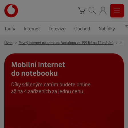
In
Tarify
Internet
Televize
Obchod
Nabídky
Úvod
Pevný internet na doma od Vodafonu za 199 Kč na 12 měsíců
Mobil
Mobilní internet
do notebooku
Díky sdíleným datům budete online
až na 4 zařízeních za jednu cenu