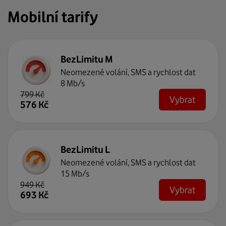
Mobilní tarify
BezLimitu M
Neomezené volání, SMS a rychlost dat
8 Mb/s
799
Kč
Vybrat
576
Kč
BezLimitu L
Neomezené volání, SMS a rychlost dat
15 Mb/s
949
Kč
Vybrat
693
Kč