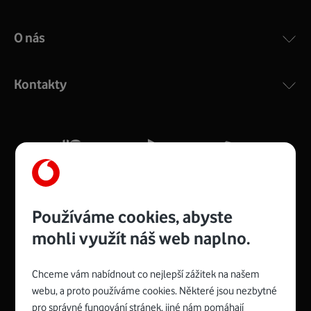
O nás
Kontakty
Používáme cookies, abyste
mohli využít náš web naplno.
Chceme vám nabídnout co nejlepší zážitek na našem
Spojte se s Vodafonem
webu, a proto používáme cookies. Některé jsou nezbytné
pro správné fungování stránek, jiné nám pomáhají