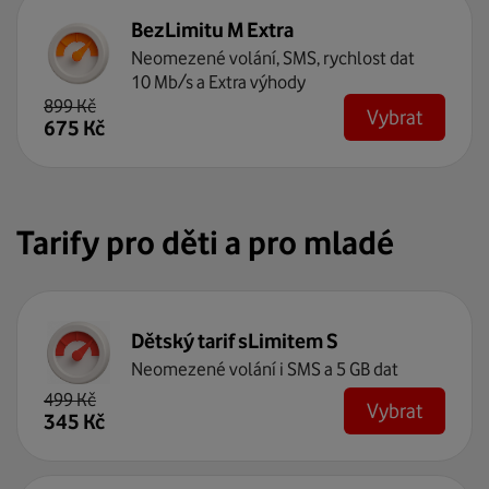
BezLimitu M Extra
Neomezené volání, SMS, rychlost dat
10 Mb/s a Extra výhody
899
Kč
Vybrat
675
Kč
Tarify pro děti a pro mladé
Dětský tarif sLimitem S
Neomezené volání i SMS a 5 GB dat
499
Kč
Vybrat
345
Kč