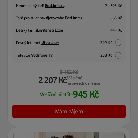
Neomezený tarif
BezLimitu L
2 x
693
Kč
Tarif pro studenty
#jetovtobe BezLimitu L
665
Kč
Dětský tarif
sLimitem S Extra
444
Kč
Pevný internet
Ultra Lite+
399
Kč
Televize
Vodafone TV+
258
Kč
3 152
Kč
Měsíčně
2 207
Kč
na prvních 6 měsíců
945
Kč
Měsíčně ušetříte
Mám zájem