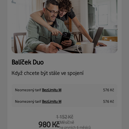
Balíček Duo
Když chcete být stále ve spojení
Neomezený tarif
BezLimitu M
576
Kč
Neomezený tarif
BezLimitu M
576
Kč
1 152
Kč
Měsíčně
980
Kč
na prvních 6 měsíců