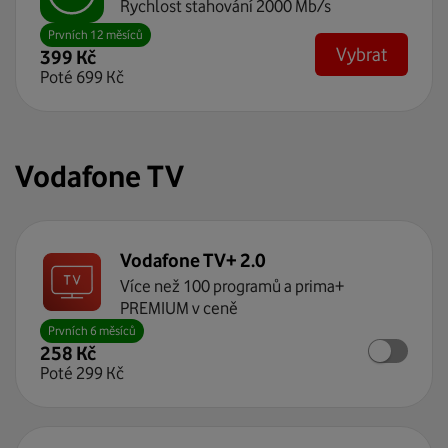
Rychlost stahování 2000 Mb/s
Prvních 12 měsíců
Vybrat
399
Kč
Poté
699
Kč
Vodafone TV
Vodafone TV+ 2.0
Více než 100 programů a prima+
PREMIUM v ceně
Prvních 6 měsíců
258
Kč
Poté
299
Kč