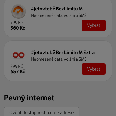
#jetovtobě BezLimitu M
Neomezené data, volání a SMS
799
Kč
Vybrat
560
Kč
#jetovtobě BezLimitu M Extra
Neomezené data, volání a SMS
899
Kč
Vybrat
657
Kč
Pevný internet
Ověřit dostupnost na mé adrese