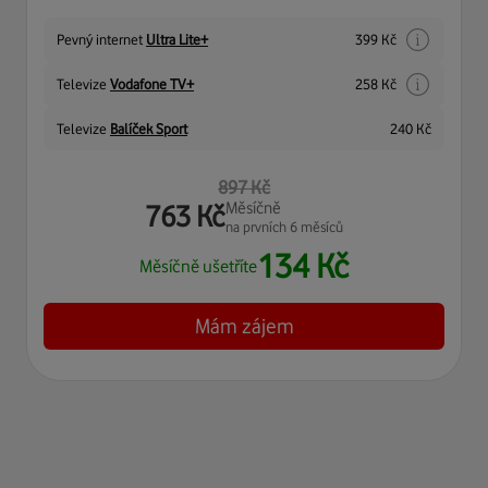
Pevný internet
Ultra Lite+
399
Kč
Televize
Vodafone TV+
258
Kč
Televize
Balíček Sport
240
Kč
897
Kč
Měsíčně
763
Kč
na prvních 6 měsíců
134
Kč
Měsíčně ušetříte
Mám zájem