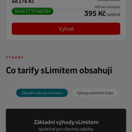
od 276 Kč
499 Kč měsíčně
Sleva 21 % napořád
395 Kč
měsíčně
Vybrat
VÝHODY
Co tarify sLimitem obsahují
Základní výhody sLimitem
Výhody sLimitem Extra
Základní výhody sLimitem
Výhody sLimitem Extra
mají všechny základní výhody a k tomu navíc...
společné pro všechny nabídky