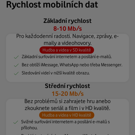
Rychlost mobilních dat
Základní rychlost
8-10 Mb/s
Pro každodenní radosti. Navigace, zprávy, e-
maily a videohovory.
Hudba a videa v SD kvalitě
Základní surfování internetem a posílání e-mailů.
Bez obtíží iMessage, WhatsApp nebo třeba Messenger.
Sledování videí v nižší kvalitě obrazu.
Střední rychlost
15-20 Mb/s
Bez problémů si zahrajete hru anebo
zkouknete seriál a film i v HD kvalitě.
Hudba a videa v HD kvalitě
Svižné surfování internetem a posílání e-mailů s
přílohou.