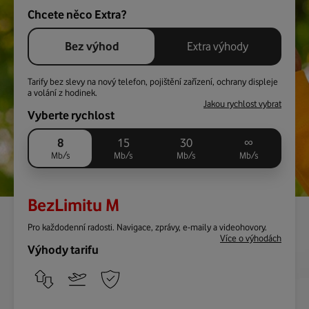
Chcete něco Extra?
Bez výhod
Extra výhody
Tarify bez slevy na nový telefon, pojištění zařízení, ochrany displeje
a volání z hodinek.
Jakou rychlost vybrat
Vyberte rychlost
8
15
30
∞
Mb/s
Mb/s
Mb/s
Mb/s
BezLimitu M
Pro každodenní radosti. Navigace, zprávy, e-maily a videohovory.
Více o výhodách
Výhody tarifu