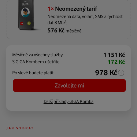
1×
Neomezený tarif
Neomezená data, volání, SMS a rychlost
dat 8 Mb/s
576 Kč
měsíčně
1 151 Kč
Měsíčně za všechny služby
172 Kč
S GIGA Kombem ušetříte
978 Kč
Po slevě budete platit
Zavolejte mi
Další příklady GIGA Komba
JAK VYBRAT