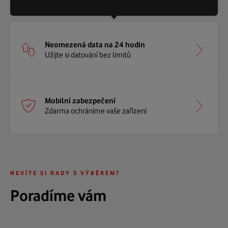
Neomezená data na 24 hodin
Sleva na nový telefon
Užijte si datování bez limitů
Pořiďte si nový telefon se slevou až
8 000 Kč
Mobilní zabezpečení
Vyměna displeje
Zdarma ochráníme vaše zařízení
Při poškození jde z naší kapsy
Sleva na pojištění
U nás koupený telefon i pojistíme
NEVÍTE SI RADY S VÝBĚREM?
Poradíme vám