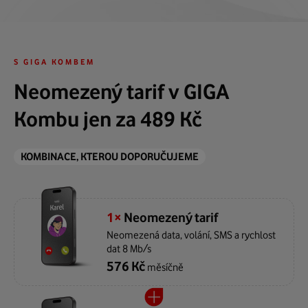
Sleva na pojištění
1 000 minut do zahraničí
U nás koupený telefon i pojistíme
Pouze ve variantě Extra
S GIGA KOMBEM
Neomezený tarif v GIGA
Kombu jen za 489 Kč
KOMBINACE, KTEROU DOPORUČUJEME
1×
Neomezený tarif
Neomezená data, volání, SMS a rychlost
dat 8 Mb/s
576 Kč
měsíčně