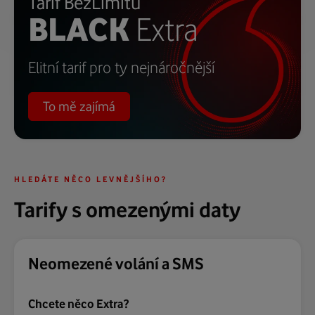
Tarif BezLimitu
BLACK
Extra
Elitní tarif pro ty nejnáročnější
To mě zajímá
HLEDÁTE NĚCO LEVNĚJŠÍHO?
Tarify s omezenými daty
Neomezené volání a SMS
Chcete něco Extra?