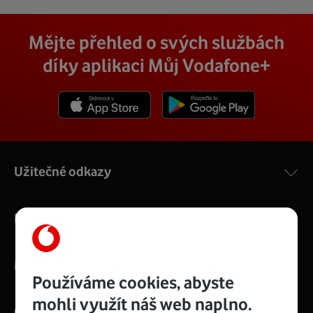
Mějte přehled o svých službách
díky aplikaci Můj Vodafone+
Stáhnout z App Store
Stáhnout z Goole Play
Užitečné odkazy
Nabídka služeb
Můj Vodafone
Používáme cookies, abyste
mohli využít náš web naplno.
O nás