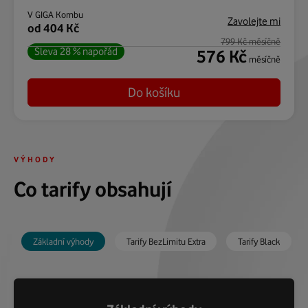
V GIGA Kombu
Zavolejte mi
od 404 Kč
799 Kč měsíčně
Sleva 28 % napořád
576 Kč
měsíčně
Do košíku
VÝHODY
Co tarify obsahují
Základní výhody
Tarify BezLimitu Extra
Tarify Black
Tarify Black