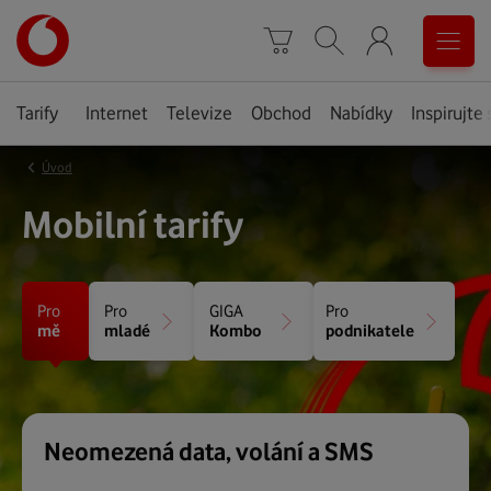
Úvodní
0
stránka
Košík
Vyhledávání
Menu
Tarify
Internet
Televize
Obchod
Nabídky
Inspirujte 
‹
Úvod
Mobilní tarify
Pro
Pro
GIGA
Pro
mě
mladé
Kombo
podnikatele
Neomezená data, volání a SMS