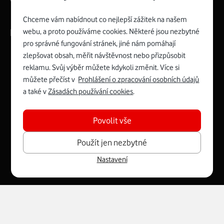
Chceme vám nabídnout co nejlepší zážitek na našem
webu, a proto používáme cookies. Některé jsou nezbytné
Kontakty
pro správné fungování stránek, jiné nám pomáhají
zlepšovat obsah, měřit návštěvnost nebo přizpůsobit
reklamu. Svůj výběr můžete kdykoli změnit. Více si
můžete přečíst v
Prohlášení o zpracování osobních údajů
Management
Recruitment
Top
Platinové
a také v
Zásadách používání cookies
.
and
Academy
odpovědná
ocenění
engineering
Awards
firma
udržitelnosti
consultancy
logo
roku
EcoVadis
2024
2025
Best
Vodafone
Povolit vše
Buy
má
Award
První
zelenou
Spojte se s Vodafonem
Použít jen nezbytné
síť
Youtube
Nastavení
Facebook
Vodafone
Instagram
X
LinkedIn
profil
profil
TV
profil
profil
profil
Facebook
profil
English
|
Mapa webu