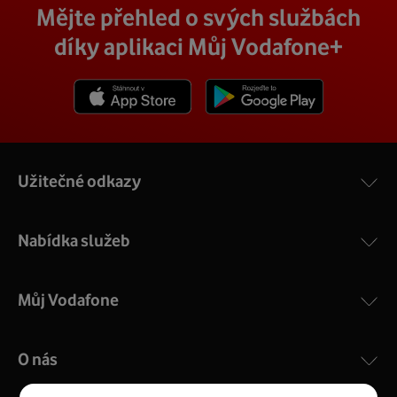
Mějte přehled o svých službách
díky aplikaci Můj Vodafone+
Stáhnout z App Store
Stáhnout z Goole Play
Užitečné odkazy
Nabídka služeb
Můj Vodafone
O nás