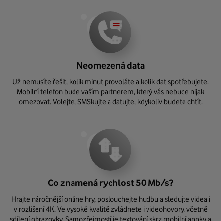
Neomezená data
Už nemusíte řešit, kolik minut provoláte a kolik dat spotřebujete.
Mobilní telefon bude vaším partnerem, který vás nebude nijak
omezovat. Volejte, SMSkujte a datujte, kdykoliv budete chtít.
Co znamená rychlost 50 Mb/s?
Hrajte náročnější online hry, poslouchejte hudbu a sledujte videa i
v rozlišení 4K. Ve vysoké kvalitě zvládnete i videohovory, včetně
sdílení obrazovky. Samozřejmostí je textování skrz mobilní appky a