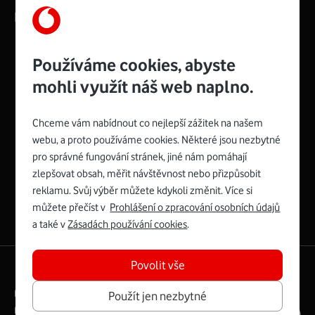
Kontakty
Používáme cookies, abyste
mohli využít náš web naplno.
Management
Recruitment
Top
Platinové
and
Academy
odpovědná
ocenění
engineering
Awards
firma
udržitelnosti
Chceme vám nabídnout co nejlepší zážitek na našem
consultancy
logo
roku
EcoVadis
2024
2025
Best
Vodafone
webu, a proto používáme cookies. Některé jsou nezbytné
Buy
má
Award
První
pro správné fungování stránek, jiné nám pomáhají
zelenou
Spojte se s Vodafonem
síť
zlepšovat obsah, měřit návštěvnost nebo přizpůsobit
reklamu. Svůj výběr můžete kdykoli změnit. Více si
Youtube
Facebook
Vodafone
Instagram
X
LinkedIn
profil
můžete přečíst v
Prohlášení o zpracování osobních údajů
profil
TV
profil
profil
profil
Facebook
a také v
Zásadách používání cookies
.
profil
Povolit vše
English
|
Mapa webu
Právní podmínky
Ochrana soukromí
Použít jen nezbytné
Digitální odpovědnost
Cookies
Dokumenty
Ceník