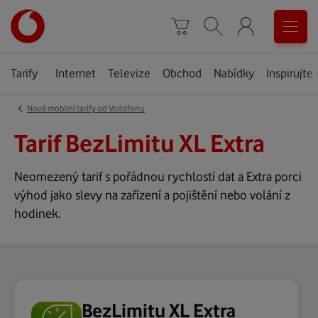
Úvodní
0
stránka
Košík
Vyhledávání
Menu
Tarify
Internet
Televize
Obchod
Nabídky
Inspirujte 
‹
Nové mobilní tarify od Vodafonu
Tarif BezLimitu XL Extra
Neomezený tarif s pořádnou rychlostí dat a Extra porci
výhod jako slevy na zařízení a pojištění nebo volání z
hodinek.
BezLimitu XL Extra