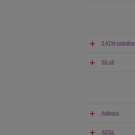
5 ATM vodotěs
5G síť
Adblock
ADSL