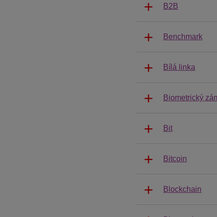
B2B
Benchmark
Bílá linka
Biometrický zá
Bit
Bitcoin
Blockchain