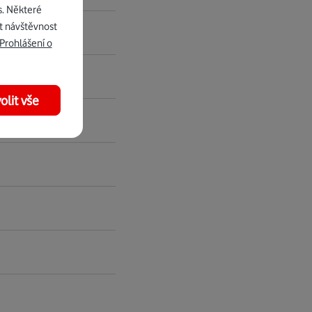
s. Některé
t návštěvnost
Prohlášení o
olit vše