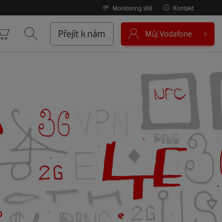
Monitoring sítě
Kontakt
0
Přejít k nám
Můj Vodafone
Košík
Vyhledávání