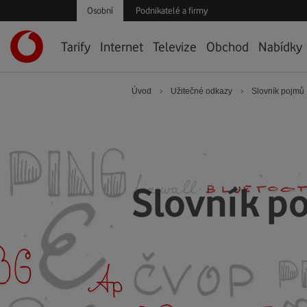
Osobní
Podnikatelé a firmy
Úvodní
Tarify
Internet
Televize
Obchod
Nabídky
stránka
›
›
Úvod
Užitečné odkazy
Slovník pojmů
Slovník p