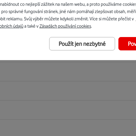
bídnout co nejlepší zážitek na našem webu, a proto používáme cookie
 pro správné fungování stránek, jiné nám pomáhají zlepšovat obsah, měři
bit reklamu. Svůj výběr můžete kdykoli změnit. Více si můžete přečíst v
obních údajů
a také v
Zásadách používání cookies
.
lu
Použít jen nezbytné
Pov