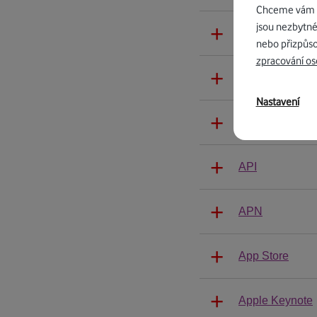
Chceme vám na
jsou nezbytné
Android
nebo přizpůso
zpracování os
Antivir do mobi
Nastavení
AP
API
APN
App Store
Apple Keynote