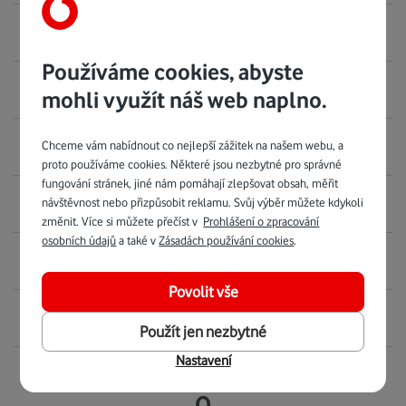
NFC
Používáme cookies, abyste
Night shift
mohli využít náš web naplno.
Chceme vám nabídnout co nejlepší zážitek na našem webu, a
Noise cancelling
proto používáme cookies. Některé jsou nezbytné pro správné
fungování stránek, jiné nám pomáhají zlepšovat obsah, měřit
návštěvnost nebo přizpůsobit reklamu. Svůj výběr můžete kdykoli
Notch
změnit. Více si můžete přečíst v
Prohlášení o zpracování
osobních údajů
a také v
Zásadách používání cookies
.
Notifikace
Povolit vše
Notifikační dioda
Použít jen nezbytné
Nastavení
O