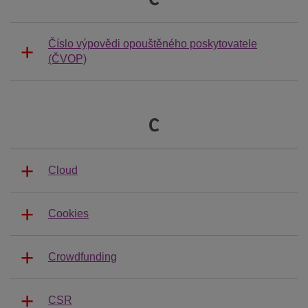
Číslo výpovědi opouštěného poskytovatele
(ČVOP)
C
Cloud
Cookies
Crowdfunding
CSR