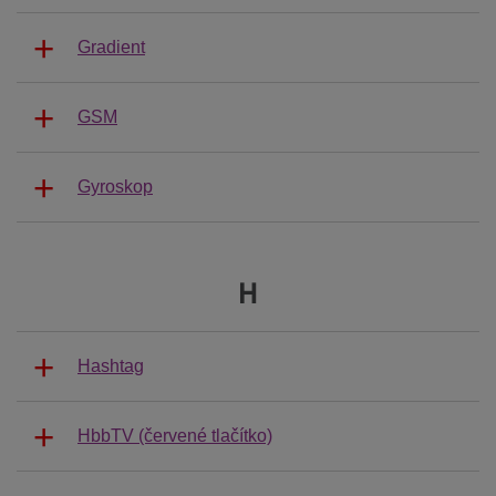
Gradient
GSM
Gyroskop
H
Hashtag
HbbTV (červené tlačítko)