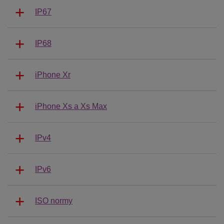
IP67
IP68
iPhone Xr
iPhone Xs a Xs Max
IPv4
IPv6
ISO normy