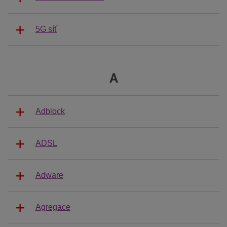
5G síť
A
Adblock
ADSL
Adware
Agregace