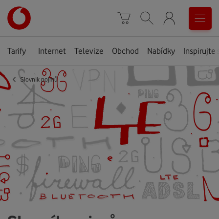
Úvodní
0
stránka
Košík
Vyhledávání
Menu
Tarify
Internet
Televize
Obchod
Nabídky
Inspirujte 
‹
Slovník pojmů