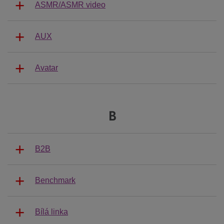
ASMR/ASMR video
AUX
Avatar
B
B2B
Benchmark
Bílá linka