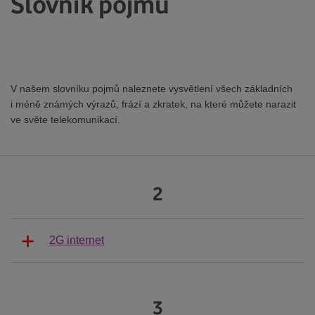
Slovník pojmů
V našem slovníku pojmů naleznete vysvětlení všech základních
i méně známých výrazů, frází a zkratek, na které můžete narazit
ve světe telekomunikací.
2
2G internet
3