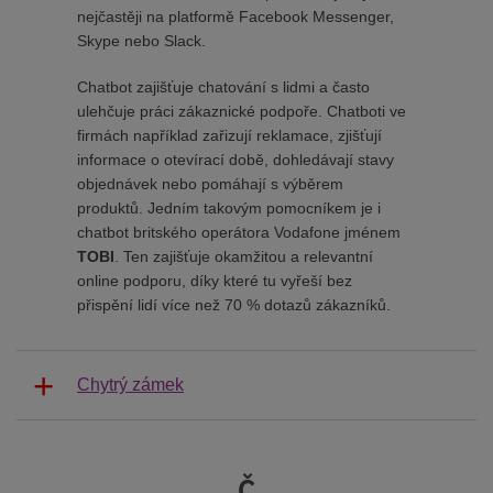
nejčastěji na platformě Facebook Messenger,
Skype nebo Slack.
Chatbot zajišťuje chatování s lidmi a často
ulehčuje práci zákaznické podpoře. Chatboti ve
firmách například zařizují reklamace, zjišťují
informace o otevírací době, dohledávají stavy
objednávek nebo pomáhají s výběrem
produktů. Jedním takovým pomocníkem je i
chatbot britského operátora Vodafone jménem
TOBI
. Ten zajišťuje okamžitou a relevantní
online podporu, díky které tu vyřeší bez
přispění lidí více než 70 % dotazů zákazníků.
Chytrý zámek
Č