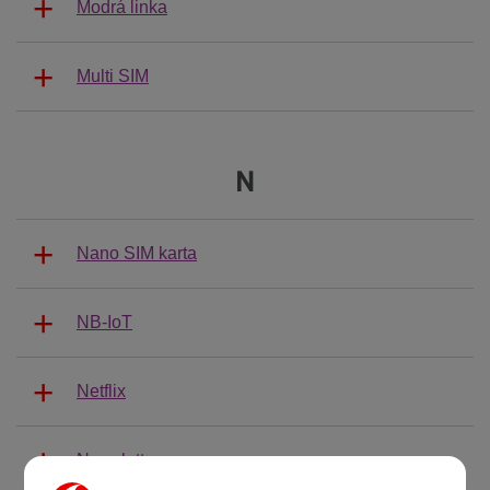
Modrá linka
Multi SIM
N
Nano SIM karta
NB-IoT
Netflix
Newsletter