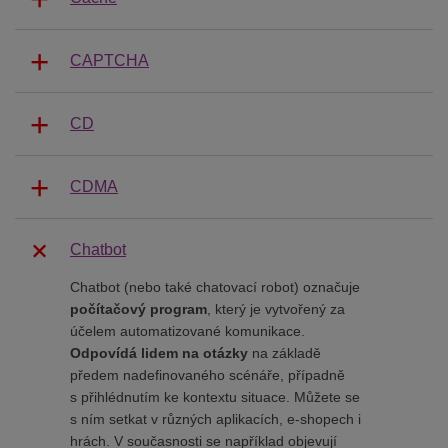
CAPTCHA
CD
CDMA
Chatbot
Chatbot (nebo také chatovací robot) označuje
počítačový program
, který je vytvořený za
účelem automatizované komunikace.
Odpovídá lidem na otázky
na základě
předem nadefinovaného scénáře, případně
s přihlédnutím ke kontextu situace. Můžete se
s ním setkat v různých aplikacích, e-shopech i
hrách. V současnosti se například objevují