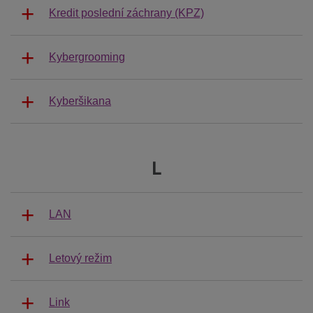
Kredit poslední záchrany (KPZ)
Kybergrooming
Kyberšikana
L
LAN
Letový režim
Link