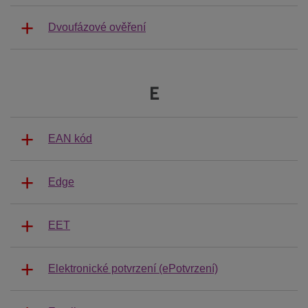
Dvoufázové ověření
E
EAN kód
Edge
EET
Elektronické potvrzení (ePotvrzení)