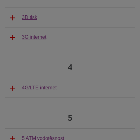
3D tisk
3G internet
4
4G/LTE internet
5
5 ATM vodotěsnost