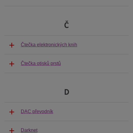
Č
Čtečka elektronických knih
Čtečka otisků prstů
D
DAC převodník
Darknet