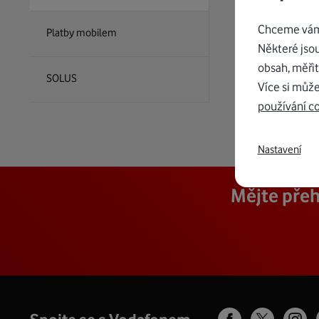
Chceme vám 
Platby mobilem
Některé jso
obsah, měřit
SOLUS
Více si může
používání c
Nastavení
Mějte přeh