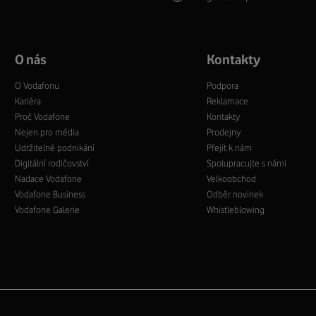
O nás
Kontakty
O Vodafonu
Podpora
Kariéra
Reklamace
Proč Vodafone
Kontakty
Nejen pro média
Prodejny
Udržitelné podnikání
Přejít k nám
Digitální rodičovství
Spolupracujte s námi
Nadace Vodafone
Velkoobchod
Vodafone Business
Odběr novinek
Vodafone Galerie
Whistleblowing