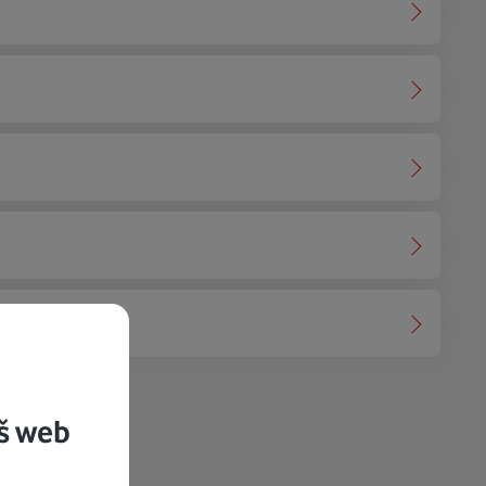
tinu?
š web