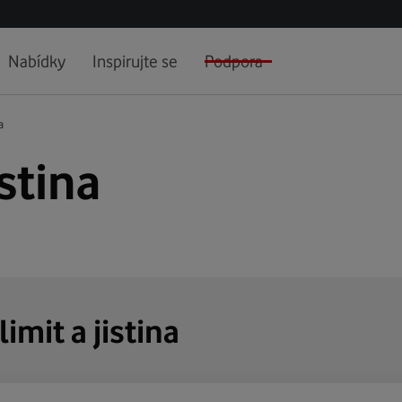
Nabídky
Inspirujte se
Podpora
a
istina
limit a jistina