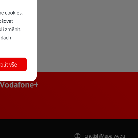
e cookies.
pšovat
li změnit.
adách
olit vše
j Vodafone+
English
|
Mapa webu