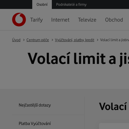
Osobní
Podnikatelé a firmy
Tarify
Internet
Televize
Obchod
Úvod
Centrum péče
Vyúčtování, platby, kredit
Volací limit a jistin
Volací limit a j
Volací 
Nejčastější dotazy
Platba Vyúčtování