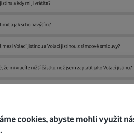
jistina a kdy mi ji vrátíte?
 limit a jak si ho navýším?
íl mezi Volací jistinou a Volací jistinou z rámcové smlouvy?
, že mi vracíte nižší částku, než jsem zaplatil jako Volací jistinu?
kem Vodafonu a chci další telefonní číslo. Musím platit Volací jis
te odpověď?
Zkuste se podívat do jiné kategorie.
áme cookies, abyste mohli využít ná
.