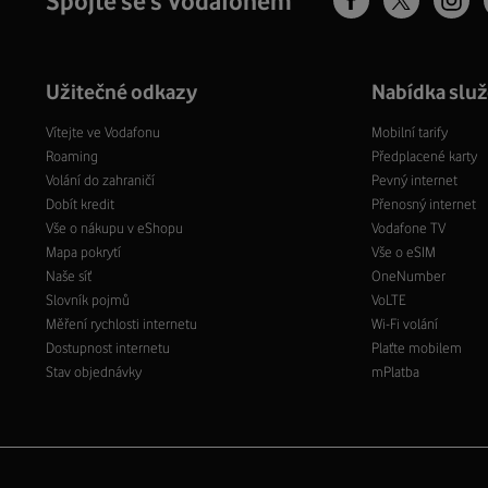
Spojte se s Vodafonem
Užitečné odkazy
Nabídka slu
Vítejte ve Vodafonu
Mobilní tarify
Roaming
Předplacené karty
Volání do zahraničí
Pevný internet
Dobít kredit
Přenosný internet
Vše o nákupu v eShopu
Vodafone TV
Mapa pokrytí
Vše o eSIM
Naše síť
OneNumber
Slovník pojmů
VoLTE
Měření rychlosti internetu
Wi-Fi volání
Dostupnost internetu
Plaťte mobilem
Stav objednávky
mPlatba