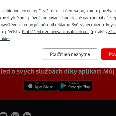
nabídnout co nejlepší zážitek na našem webu, a proto používám
u nezbytné pro správné fungování stránek, jiné nám pomáhají zle
 návštěvnost nebo přizpůsobit reklamu. Svůj výběr můžete kdyko
te přečíst v
Prohlášení o zpracování osobních údajů
a také v
Zás
ookies
.
Použít jen nezbytné
Pov
led o svých službách díky aplikaci Mů