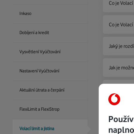
Co je Volací 
Inkaso
Co je Volací
Dobíjení a kredit
Jaký je rozd
Vysvětlení Vyúčtování
Jak je možné
Nastavení Vyúčtování
Jsem zákazní
Aktuální útrata a čerpání
FlexiLimit a FlexiStrop
Nenašli js
Použív
naplno
Volací limit a jistina