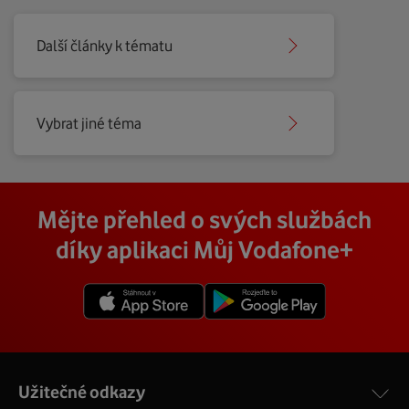
Vyúčtování není uhrazeno do 7 dnů od
splatnosti.
Další články k tématu
Můžeme omezit vaše využívané služby a
naúčtovat Poplatek za blokování odchozích
služeb - v souladu se
Všeobecnými
podmínkami
a platným
Ceníkem služeb
.
Vybrat jiné téma
Mějte přehled o svých službách
díky aplikaci Můj Vodafone+
Užitečné odkazy