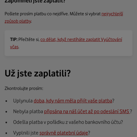
Zapomněli jste zaplatit?
Pošlete prosím platbu co nejdříve. Můžete si vybrat
nejrychlejší
způsob platby
.
TIP:
Přečtěte si,
co dělat, když nestíháte zaplatit Vyúčtování
včas
.
Už jste zaplatili?
Zkontrolujte prosím:
Uplynula
doba, kdy nám měla přijít vaše platba
?
Nebyla platba
připsána na náš účet až po odeslání SMS
?
Odešla platba v pořádku z vašeho bankovního účtu?
Vyplnili jste
správně platební údaje
?