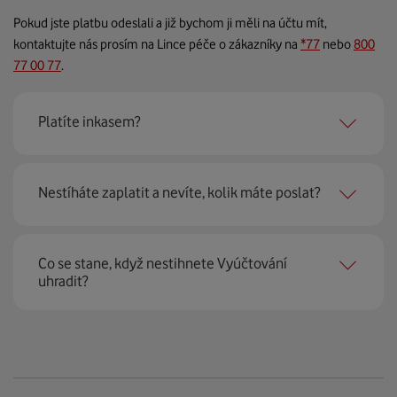
Pokud jste platbu odeslali a již bychom ji měli na účtu mít,
kontaktujte nás prosím na Lince péče o zákazníky na
*77
nebo
800
77 00 77
.
Platíte inkasem?
Vaše platba možná neprošla kvůli překročení inkasního
Nestíháte zaplatit a nevíte, kolik máte poslat?
limitu nebo nedostatečnému zůstatku na vašem účtu.
V tomto případě vás upozorníme SMSkou, že
Přečtěte si:
platba neprošla a je třeba, abyste
zaplatili
Co se stane, když nestihnete Vyúčtování
jiným způsobem
.
uhradit?
Co dělat, pokud nestíháte uhradit?
Doporučujeme zkontrolovat
nastavení inkasní
Kde najdete platební údaje a kolik zaplatíte?
platby
ve vaší bance i u nás v samoobsluze
Můj
Upozorníme vás SMSkou - zkontrolujte si,
Vodafone
.
Vyberte si nejlepší způsob platby.
že
máte kontaktní telefonní číslo aktuální
.
Může dojít k blokaci odchozích služeb, pokud