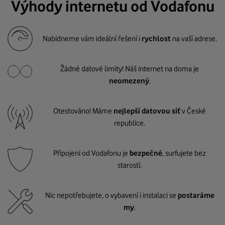
Výhody internetu od Vodafonu
Nabídneme vám ideální řešení i
rychlost
na vaší adrese.
Žádné datové limity! Náš internet na doma je
neomezený
.
Otestováno! Máme
nejlepší datovou síť
v České
republice.
Připojení od Vodafonu je
bezpečné
, surfujete bez
starostí.
Nic nepotřebujete, o vybavení i instalaci se
postaráme
my
.