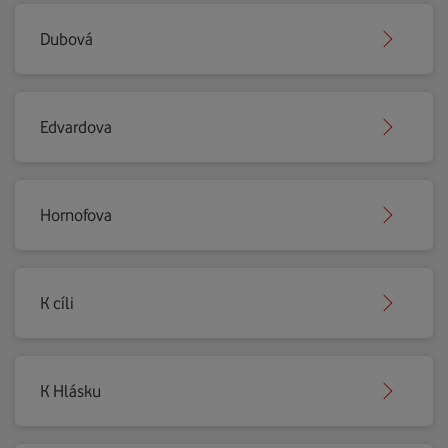
Dubová
Edvardova
Hornofova
K cíli
K Hlásku