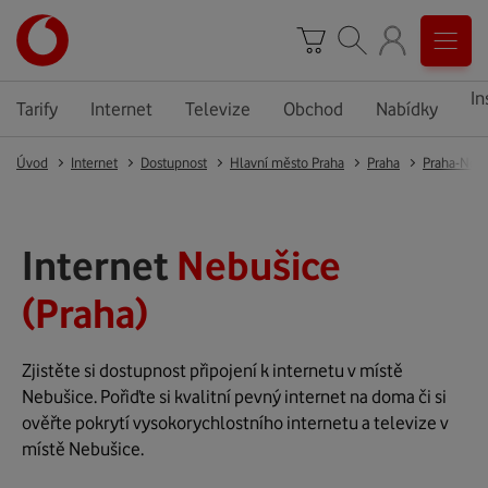
In
Tarify
Internet
Televize
Obchod
Nabídky
Úvod
Internet
Dostupnost
Hlavní město Praha
Praha
Praha-Neb
Internet
Nebušice
(Praha)
Zjistěte si dostupnost připojení k internetu v místě
Nebušice. Pořiďte si kvalitní pevný internet na doma či si
ověřte pokrytí vysokorychlostního internetu a televize v
místě Nebušice.