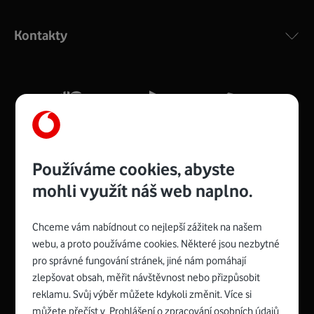
Výkonný bezdrátový modem s Wi-Fi standardem 802.11
ac a pokrytím ve dvou pásmech 2,4 i 5 GHz, který zajistí
Kontakty
silný signál pro celou domácnost. Kompaktní rozměry 21
x 16 x 4 cm, 4 Gigabitové LAN porty a rychlost až 500
Mb/s.
Více o COMPAL CH7465VF
Používáme cookies, abyste
mohli využít náš web naplno.
Chceme vám nabídnout co nejlepší zážitek na našem
Spojte se s Vodafonem
webu, a proto používáme cookies. Některé jsou nezbytné
pro správné fungování stránek, jiné nám pomáhají
Zyxel VMG8623-T50B
:
zlepšovat obsah, měřit návštěvnost nebo přizpůsobit
Rozměry modemu jsou 16 x 22 x 7,5 cm (včetně stojánku)
reklamu. Svůj výběr můžete kdykoli změnit. Více si
a nabízí 4 gigabitové LAN porty a bezdrátové připojení Wi-
můžete přečíst v
Prohlášení o zpracování osobních údajů