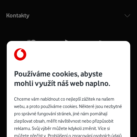
Výkonný bezdrátový modem s Wi-Fi standardem 802.11
ac a pokrytím ve dvou pásmech 2,4 i 5 GHz, který zajistí
Kontakty
silný signál pro celou domácnost. Kompaktní rozměry 21
x 16 x 4 cm, 4 Gigabitové LAN porty a rychlost až 500
Mb/s.
Více o COMPAL CH7465VF
Používáme cookies, abyste
mohli využít náš web naplno.
Chceme vám nabídnout co nejlepší zážitek na našem
Spojte se s Vodafonem
webu, a proto používáme cookies. Některé jsou nezbytné
pro správné fungování stránek, jiné nám pomáhají
Zyxel VMG8623-T50B
:
zlepšovat obsah, měřit návštěvnost nebo přizpůsobit
Rozměry modemu jsou 16 x 22 x 7,5 cm (včetně stojánku)
reklamu. Svůj výběr můžete kdykoli změnit. Více si
a nabízí 4 gigabitové LAN porty a bezdrátové připojení Wi-
můžete přečíst v
Prohlášení o zpracování osobních údajů