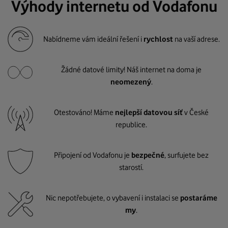
Výhody internetu od Vodafonu
Nabídneme vám ideální řešení i
rychlost
na vaší adrese.
Žádné datové limity! Náš internet na doma je
neomezený
.
Otestováno! Máme
nejlepší datovou síť
v České
republice.
Připojení od Vodafonu je
bezpečné
, surfujete bez
starostí.
Nic nepotřebujete, o vybavení i instalaci se
postaráme
my
.