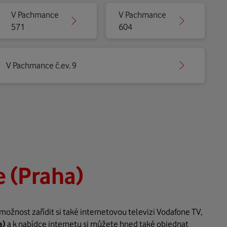
V Pachmance
V Pachmance
571
604
V Pachmance č.ev. 9
 (Praha)
ožnost zařídit si také internetovou televizi Vodafone TV,
a)
a k nabídce internetu si můžete hned také objednat