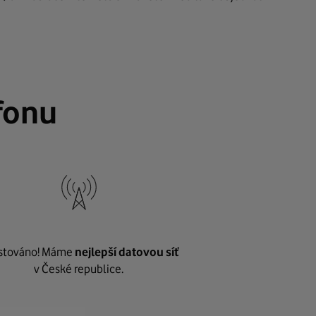
fonu
stováno! Máme
nejlepší datovou síť
v České republice.