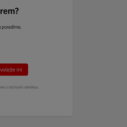
ěrem?
m poradíme.
volejte mi
váni s obchodní nabídkou.