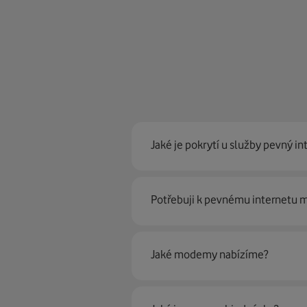
Jaké je pokrytí u služby pevný in
Pevný internet můžeme nabídn
Potřebuji k pevnému internetu
optické sítě. Díky tomu umíme na
Ano, potřebujete. Rádi vám ho 
Jaké modemy nabízíme?
Můžete samozřejmě využít i svůj
poradí naši proškolení prodejci 