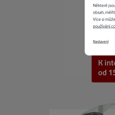
Některé jso
obsah, měřit
Více si může
používání c
Nastavení
K in
od 1