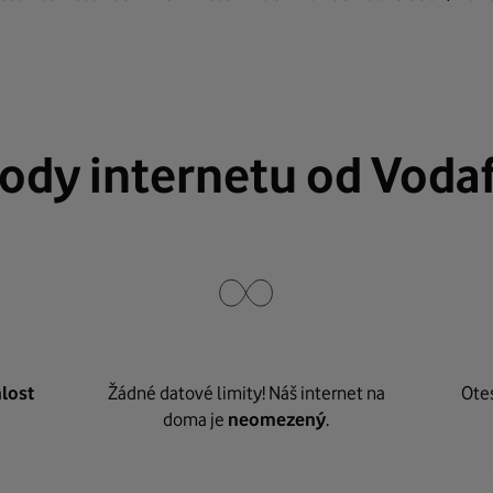
ody internetu od Voda
lost
Žádné datové limity! Náš internet na
Ote
doma je
neomezený
.