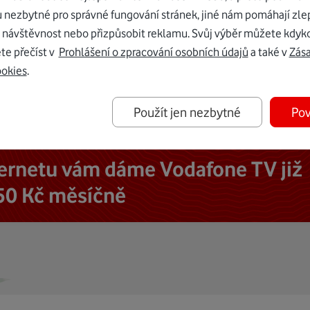
u nezbytné pro správné fungování stránek, jiné nám pomáhají zle
 návštěvnost nebo přizpůsobit reklamu. Svůj výběr můžete kdyko
te přečíst v
Prohlášení o zpracování osobních údajů
a také v
Zás
ookies
.
Použít jen nezbytné
Pov
ternetu vám dáme Vodafone TV již
50 Kč měsíčně