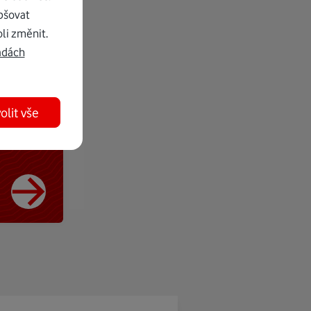
pšovat
li změnit.
adách
olit vše