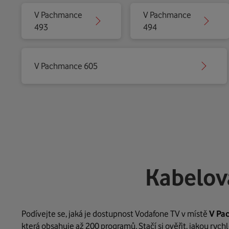
V Pachmance
V Pachmance
493
494
V Pachmance 605
Kabelov
Podívejte se, jaká je dostupnost Vodafone TV v místě
V Pa
která obsahuje až 200 programů. Stačí si ověřit, jakou ryc