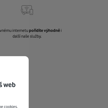
vnému internetu
pořídíte výhodně
i
další naše služby.
š web
e cookies.