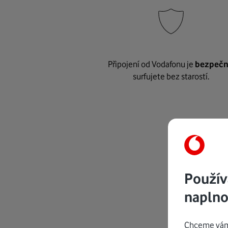
Připojení od Vodafonu je
bezpeč
surfujete bez starostí.
Použív
naplno
Chceme vám 