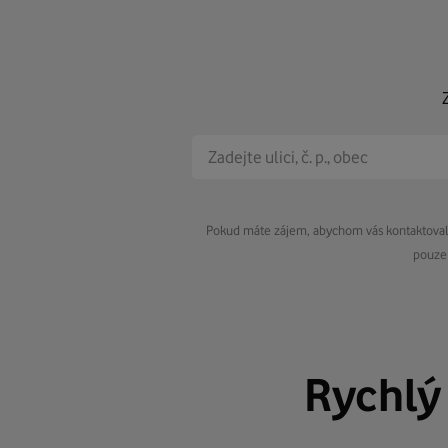
Pokud máte zájem, abychom vás kontaktovali 
pouze 
Rychl