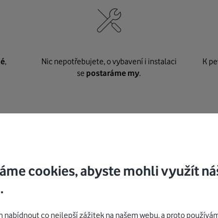
né
,
Nic nepotřebujete, o vybavení i instalaci
K pe
se
postaráme my
.
Mohlo by vás zajímat
áme cookies, abyste mohli využít ná
.
nabídnout co nejlepší zážitek na našem webu, a proto používám