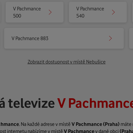
V Pachmance
V Pachmance
500
540
V Pachmance 883
Zobrazit dostupnost v místě Nebušice
á televize
V Pachmance
chmance
. Na každé adrese v místě
V Pachmance
(Praha)
máte m
hlost internetu nabízíme v místě
V Pachmance
v dané obci
(Prah