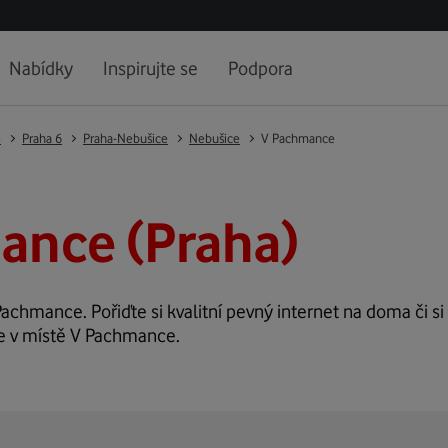
Nabídky
Inspirujte se
Podpora
e
Praha 6
Praha-Nebušice
Nebušice
V Pachmance
ance (Praha)
Pachmance. Pořiďte si kvalitní pevný internet na doma či si
ze v místě V Pachmance.