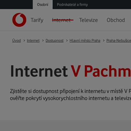
Osobní
Podnikatelé a firmy
Tarify
Internet
Televize
Obchod
Úvod
Internet
Dostupnost
Hlavní město Praha
Praha-Nebušic
Internet
V Pachm
Zjistěte si dostupnost připojení k internetu v místě V 
ověřte pokrytí vysokorychlostního internetu a televi