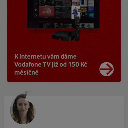
K internetu vám dáme
Vodafone TV již od 150 Kč
měsíčně