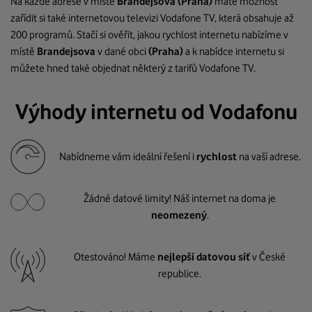
Na každé adrese v místě
Brandejsova
(Praha)
máte možnost
zařídit si také internetovou televizi Vodafone TV, která obsahuje až
200 programů. Stačí si ověřit, jakou rychlost internetu nabízíme v
místě
Brandejsova
v dané obci
(Praha)
a k nabídce internetu si
můžete hned také objednat některý z tarifů Vodafone TV.
Výhody internetu od Vodafonu
Nabídneme vám ideální řešení i
rychlost
na vaší adrese.
Žádné datové limity! Náš internet na doma je
neomezený
.
Otestováno! Máme
nejlepší datovou síť
v České
republice.