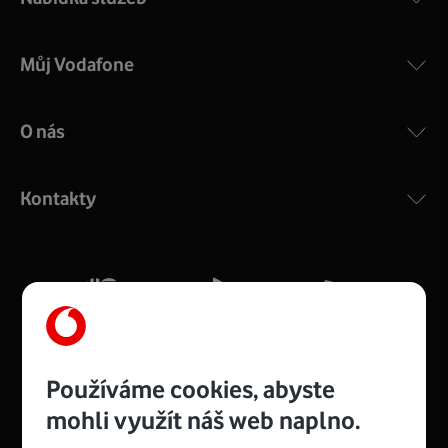
Můj Vodafone
O nás
COMPAL CH7465VF
:
Výkonný bezdrátový modem s Wi-Fi standardem 802.11
ac a pokrytím ve dvou pásmech 2,4 i 5 GHz, který zajistí
Kontakty
silný signál pro celou domácnost. Kompaktní rozměry 21
x 16 x 4 cm, 4 Gigabitové LAN porty a rychlost až 500
Mb/s.
Více o COMPAL CH7465VF
Používáme cookies, abyste
mohli využít náš web naplno.