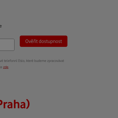
e
Ověřit dostupnost
vé telefonní číslo, které budeme zpracovávat
ete
zde
.
Praha)