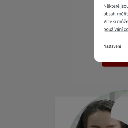
Některé jso
obsah, měřit
Více si může
používání c
K in
Nastavení
od 1