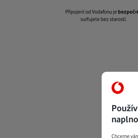
Připojení od Vodafonu je
bezpeč
surfujete bez starostí.
Použív
naplno
Chceme vám 