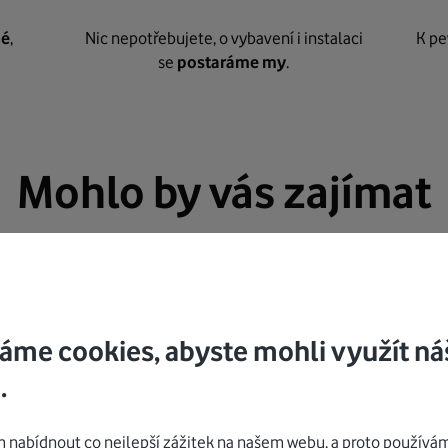
né
,
Nic nepotřebujete, o vybavení i instalaci
K pe
se
postaráme my
.
Mohlo by vás zajímat
áme cookies, abyste mohli využít ná
.
nabídnout co nejlepší zážitek na našem webu, a proto používám