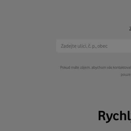
Pokud máte zájem, abychom vás kontaktovali 
pouze 
Rych