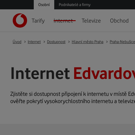
Osobní
Podnikatelé a firmy
Tarify
Internet
Televize
Obchod
Úvod
Internet
Dostupnost
Hlavní město Praha
Praha-Nebušic
Internet
Edvardov
Zjistěte si dostupnost připojení k internetu v místě Ed
ověřte pokrytí vysokorychlostního internetu a televiz