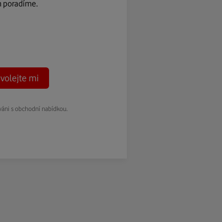
m poradíme.
volejte mi
váni s obchodní nabídkou.