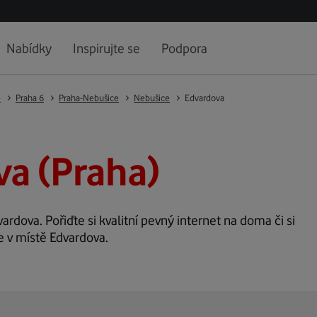
Nabídky
Inspirujte se
Podpora
e
Praha 6
Praha-Nebušice
Nebušice
Edvardova
a (Praha)
vardova. Pořiďte si kvalitní pevný internet na doma či si
e v místě Edvardova.