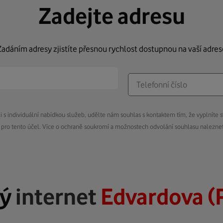
Zadejte adresu
Zadáním adresy zjistíte přesnou rychlost dostupnou na vaší adres
s individuální nabídkou služeb, udělte nám souhlas s kontaktem tím, že vyplníte s
pro tento účel. Více o ochraně soukromí a možnostech odvolání souhlasu nalezn
lý
internet
Edvardova (