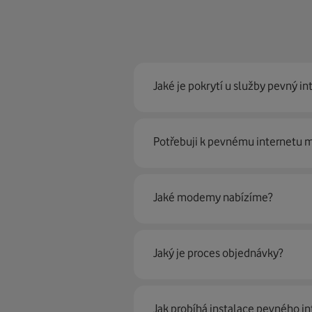
Jaké je pokrytí u služby pevný in
Pevný internet můžeme nabídn
Potřebuji k pevnému internetu
optické sítě. Díky tomu umíme na
Ano, potřebujete. Rádi vám ho 
Jaké modemy nabízíme?
Můžete samozřejmě využít i svůj
poradí naši proškolení prodejci 
Jaký je proces objednávky?
Krok jedna je určitě ověření možn
Jak probíhá instalace pevného in