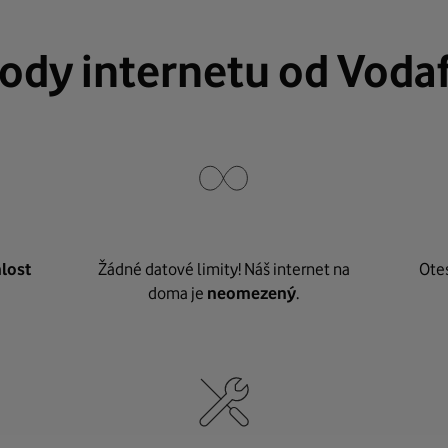
ody internetu od Voda
lost
Žádné datové limity! Náš internet na
Ote
doma je
neomezený
.