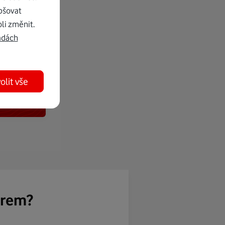
pšovat
li změnit.
adách
olit vše
ěrem?