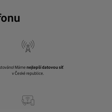
fonu
stováno! Máme
nejlepší datovou síť
v České republice.