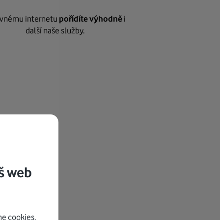
vnému internetu
pořídíte výhodně
i
další naše služby.
š web
e cookies.