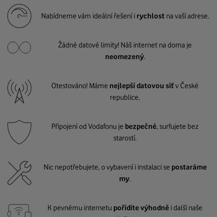
Nabídneme vám ideální řešení i
rychlost
na vaší adrese.
Žádné datové limity! Náš internet na doma je
neomezený
.
Otestováno! Máme
nejlepší datovou síť
v České
republice.
Připojení od Vodafonu je
bezpečné
, surfujete bez
starostí.
Nic nepotřebujete, o vybavení i instalaci se
postaráme
my
.
K pevnému internetu
pořídíte výhodně
i další naše