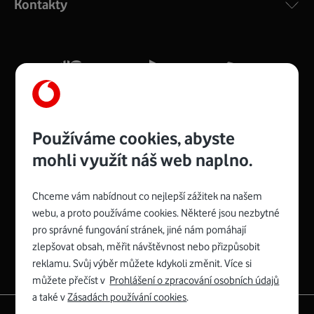
Kontakty
silný signál pro celou domácnost. Kompaktní rozměry 21
x 16 x 4 cm, 4 Gigabitové LAN porty a rychlost až 500
Mb/s.
Více o COMPAL CH7465VF
Používáme cookies, abyste
mohli využít náš web naplno.
Chceme vám nabídnout co nejlepší zážitek na našem
Spojte se s Vodafonem
webu, a proto používáme cookies. Některé jsou nezbytné
pro správné fungování stránek, jiné nám pomáhají
Zyxel VMG8623-T50B
:
zlepšovat obsah, měřit návštěvnost nebo přizpůsobit
Rozměry modemu jsou 16 x 22 x 7,5 cm (včetně stojánku)
reklamu. Svůj výběr můžete kdykoli změnit. Více si
a nabízí 4 gigabitové LAN porty a bezdrátové připojení Wi-
můžete přečíst v
Prohlášení o zpracování osobních údajů
Fi ve verzích 802.11 b/g/n/ac pro frekvenci 2,4 GHz a
a také v
Zásadách používání cookies
.
802.11 a/b/g/n/ac pro frekvenci 5 GHz s rychlostí až 866