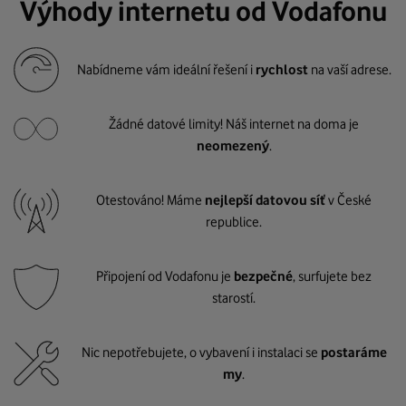
Výhody internetu od Vodafonu
Nabídneme vám ideální řešení i
rychlost
na vaší adrese.
Žádné datové limity! Náš internet na doma je
neomezený
.
Otestováno! Máme
nejlepší datovou síť
v České
republice.
Připojení od Vodafonu je
bezpečné
, surfujete bez
starostí.
Nic nepotřebujete, o vybavení i instalaci se
postaráme
my
.