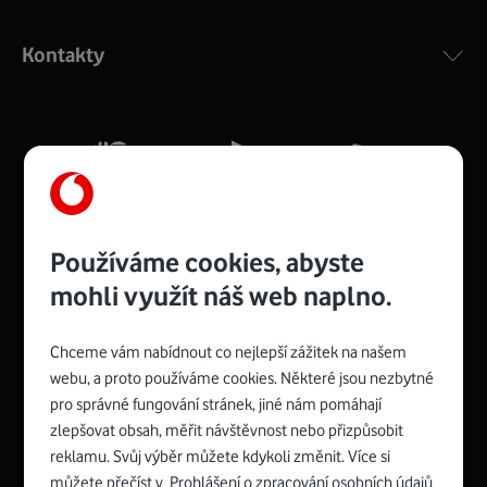
Výkonný bezdrátový modem s Wi-Fi standardem 802.11
ac a pokrytím ve dvou pásmech 2,4 i 5 GHz, který zajistí
Kontakty
silný signál pro celou domácnost. Kompaktní rozměry 21
x 16 x 4 cm, 4 Gigabitové LAN porty a rychlost až 500
Mb/s.
Více o COMPAL CH7465VF
Používáme cookies, abyste
mohli využít náš web naplno.
Chceme vám nabídnout co nejlepší zážitek na našem
Spojte se s Vodafonem
webu, a proto používáme cookies. Některé jsou nezbytné
pro správné fungování stránek, jiné nám pomáhají
Zyxel VMG8623-T50B
:
zlepšovat obsah, měřit návštěvnost nebo přizpůsobit
Rozměry modemu jsou 16 x 22 x 7,5 cm (včetně stojánku)
reklamu. Svůj výběr můžete kdykoli změnit. Více si
a nabízí 4 gigabitové LAN porty a bezdrátové připojení Wi-
můžete přečíst v
Prohlášení o zpracování osobních údajů