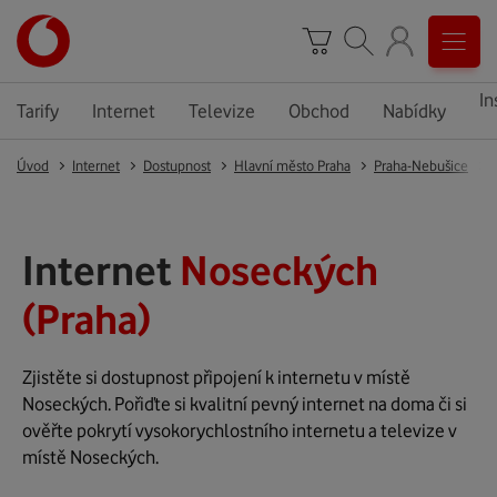
In
Tarify
Internet
Televize
Obchod
Nabídky
Úvod
Internet
Dostupnost
Hlavní město Praha
Praha-Nebušice
Internet
Noseckých
(Praha)
Zjistěte si dostupnost připojení k internetu v místě
Noseckých. Pořiďte si kvalitní pevný internet na doma či si
ověřte pokrytí vysokorychlostního internetu a televize v
místě Noseckých.