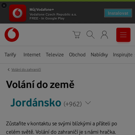
×
Můj Vodafone+
Instalovat
Vodafone Czech Republic a.s.
FREE - In Google Play
Úvodní
0
stránka
Košík
Vyhledávání
Menu
Tarify
Internet
Televize
Obchod
Nabídky
Inspirujte 
‹
Volání do zahraničí
Jordánsko
Volání do země
*
*
Jordánsko
Napište
Napište
(+962)
zemi,
zemi,
kam
kam
voláte
Zůstaňte v kontaktu se svými blízkými a přáteli po
voláte
celém světě. Volání do zahraničí je s námi hračka.