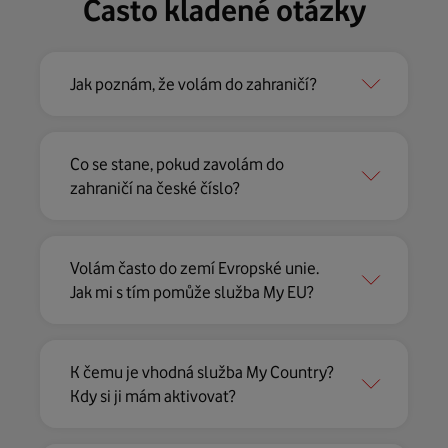
Často kladené otázky
Jak poznám, že volám do zahraničí?
Co se stane, pokud zavolám do
zahraničí na české číslo?
Volám často do zemí Evropské unie.
Jak mi s tím pomůže služba My EU?
K čemu je vhodná služba My Country?
Kdy si ji mám aktivovat?