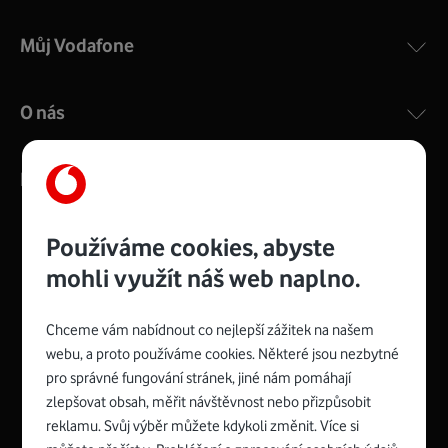
Můj Vodafone
O nás
Kontakty
Používáme cookies, abyste
mohli využít náš web naplno.
Management
Recruitment
Top
Platinové
and
Academy
odpovědná
ocenění
engineering
Awards
firma
udržitelnosti
Chceme vám nabídnout co nejlepší zážitek na našem
consultancy
logo
roku
EcoVadis
2024
2025
Best
Vodafone
webu, a proto používáme cookies. Některé jsou nezbytné
Buy
má
Award
První
pro správné fungování stránek, jiné nám pomáhají
zelenou
Spojte se s Vodafonem
síť
zlepšovat obsah, měřit návštěvnost nebo přizpůsobit
reklamu. Svůj výběr můžete kdykoli změnit. Více si
Youtube
Facebook
Vodafone
Instagram
X
LinkedIn
profil