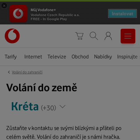
×
Můj Vodafone+
Instalovat
Vodafone Czech Republic a.s.
FREE - In Google Play
Úvodní
0
stránka
Košík
Vyhledávání
Menu
Tarify
Internet
Televize
Obchod
Nabídky
Inspirujte 
‹
Volání do zahraničí
Řecko
Volání do země
*
*
Kréta
Napište
Napište
(+30)
zemi,
zemi,
kam
kam
voláte
Zůstaňte v kontaktu se svými blízkými a přáteli po
voláte
celém světě. Volání do zahraničí je s námi hračka.