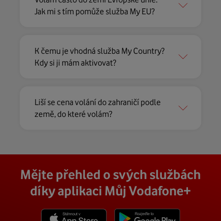
Jak mi s tím pomůže služba My EU?
K čemu je vhodná služba My Country?
Kdy si ji mám aktivovat?
Liší se cena volání do zahraničí podle
země, do které volám?
Mějte přehled o svých službách
díky aplikaci Můj Vodafone+
Stáhnout z App Store
Stáhnout z Goole Play