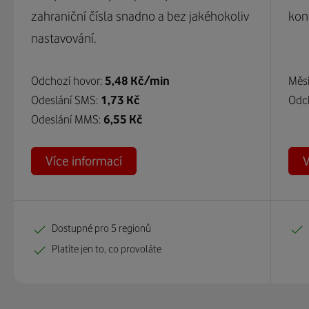
zahraniční čísla snadno a bez jakéhokoliv
kont
nastavování.
Odchozí hovor:
5,48 Kč/min
Měsí
Odeslání SMS:
1,73 Kč
Odc
Odeslání MMS:
6,55 Kč
Více informací
V
Dostupné pro 5 regionů
Platíte jen to, co provoláte