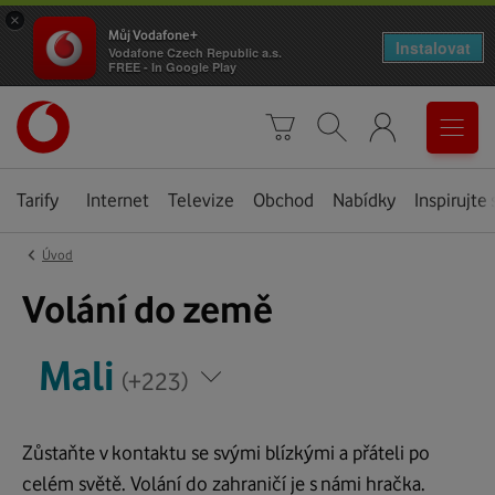
×
Můj Vodafone+
Instalovat
Vodafone Czech Republic a.s.
FREE - In Google Play
Úvodní
0
stránka
Košík
Vyhledávání
Menu
Tarify
Internet
Televize
Obchod
Nabídky
Inspirujte 
‹
Úvod
Mali
Volání do země
*
*
Mali
Napište
Napište
(+223)
zemi,
zemi,
kam
kam
voláte
Zůstaňte v kontaktu se svými blízkými a přáteli po
voláte
celém světě. Volání do zahraničí je s námi hračka.