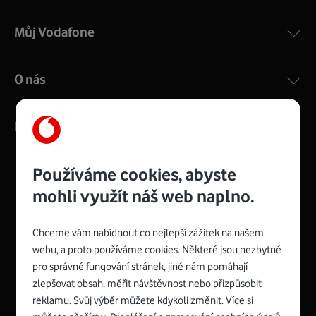
Můj Vodafone
O nás
Kontakty
Používáme cookies, abyste
mohli využít náš web naplno.
Management
Recruitment
Top
Platinové
and
Academy
odpovědná
ocenění
engineering
Awards
firma
udržitelnosti
Chceme vám nabídnout co nejlepší zážitek na našem
consultancy
logo
roku
EcoVadis
2024
2025
Best
Vodafone
webu, a proto používáme cookies. Některé jsou nezbytné
Buy
má
Award
První
pro správné fungování stránek, jiné nám pomáhají
zelenou
Spojte se s Vodafonem
síť
zlepšovat obsah, měřit návštěvnost nebo přizpůsobit
reklamu. Svůj výběr můžete kdykoli změnit. Více si
Youtube
Facebook
Vodafone
Instagram
X
LinkedIn
profil