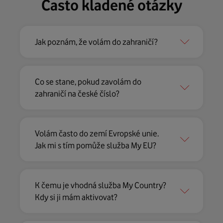
Často kladené otázky
Jak poznám, že volám do zahraničí?
Co se stane, pokud zavolám do
zahraničí na české číslo?
Volám často do zemí Evropské unie.
Jak mi s tím pomůže služba My EU?
K čemu je vhodná služba My Country?
Kdy si ji mám aktivovat?