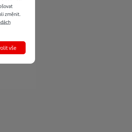
pšovat
li změnit.
adách
olit vše