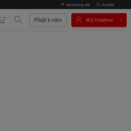
Monitoring sítě
Kontakt
0
Přejít k nám
Můj Vodafone
Košík
Vyhledávání