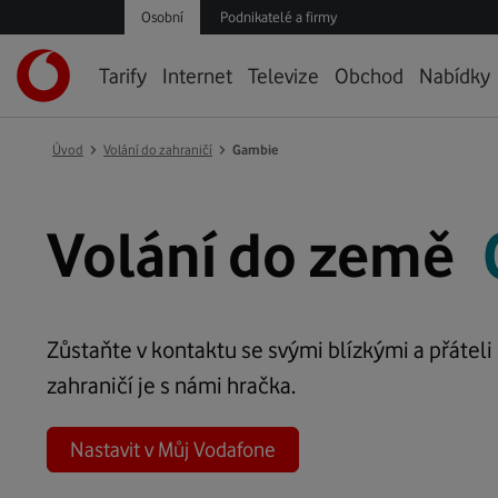
Osobní
Podnikatelé a firmy
Úvodní
Tarify
Internet
Televize
Obchod
Nabídky
stránka
›
›
Úvod
Volání do zahraničí
Gambie
*
*
G
Volání do země
Nap
Nap
zem
zem
ka
ka
vol
vol
Zůstaňte v kontaktu se svými blízkými a přáteli
zahraničí je s námi hračka.
Nastavit v Můj Vodafone