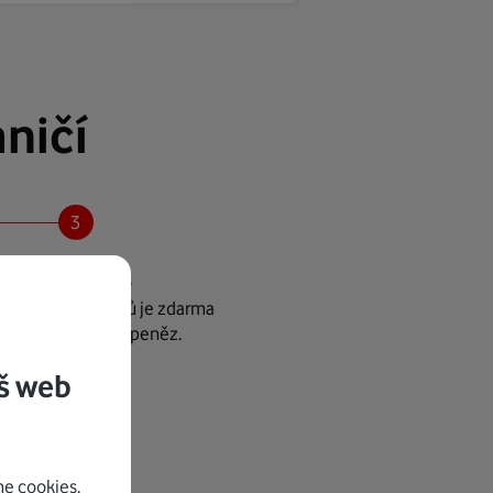
ničí
Šetříte peníze
e výhodných tarifů je zdarma
šetří vám spoustu peněz.
š web
e cookies.