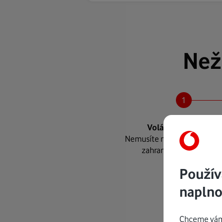
Než
Voláte automaticky
Nemusíte nic nastavovat, vy
zahraniční číslo a volát
Použív
naplno
Chceme vám 