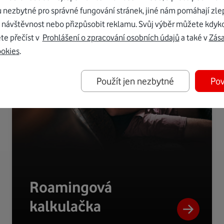
u nezbytné pro správné fungování stránek, jiné nám pomáhají zle
 návštěvnost nebo přizpůsobit reklamu. Svůj výběr můžete kdyko
te přečíst v
Prohlášení o zpracování osobních údajů
a také v
Zás
ookies
.
Použít jen nezbytné
Pov
Roamingová
kalkulačka