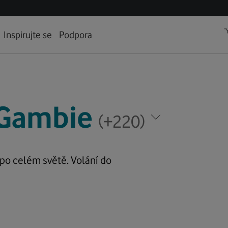
Inspirujte se
Podpora
Gambie
ambie
ište
ište
(+220)
i,
i,
m
m
áte
áte
 po celém světě. Volání do