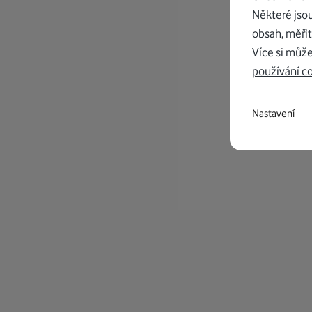
Některé jso
obsah, měřit
Více si může
používání c
Nastavení