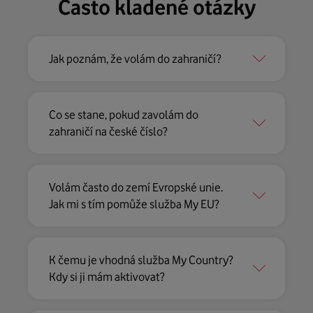
Často kladené otázky
Jak poznám, že volám do zahraničí?
Co se stane, pokud zavolám do
zahraničí na české číslo?
Volám často do zemí Evropské unie.
Jak mi s tím pomůže služba My EU?
K čemu je vhodná služba My Country?
Kdy si ji mám aktivovat?