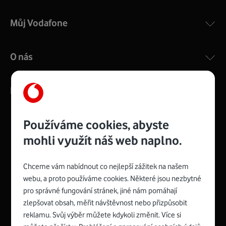
Můj Vodafone
O nás
Kontakty
Používáme cookies, abyste
mohli využít náš web naplno.
Management
Recruitment
Top
Platinové
and
Academy
odpovědná
ocenění
engineering
Awards
firma
udržitelnosti
Chceme vám nabídnout co nejlepší zážitek na našem
consultancy
logo
roku
EcoVadis
2024
2025
Best
Vodafone
webu, a proto používáme cookies. Některé jsou nezbytné
Buy
má
Award
První
pro správné fungování stránek, jiné nám pomáhají
zelenou
Spojte se s Vodafonem
síť
zlepšovat obsah, měřit návštěvnost nebo přizpůsobit
reklamu. Svůj výběr můžete kdykoli změnit. Více si
Youtube
Facebook
Vodafone
Instagram
X
LinkedIn
profil