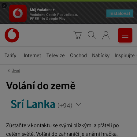
×
Můj Vodafone+
Instalovat
Vodafone Czech Republic a.s.
FREE - In Google Play
Úvodní
0
stránka
Košík
Vyhledávání
Menu
Tarify
Internet
Televize
Obchod
Nabídky
Inspirujte 
‹
Úvod
Srí
Volání do země
Lanka
*
*
Srí Lanka
Napište
Napište
(+94)
zemi,
zemi,
kam
kam
voláte
Zůstaňte v kontaktu se svými blízkými a přáteli po
voláte
celém světě. Volání do zahraničí je s námi hračka.