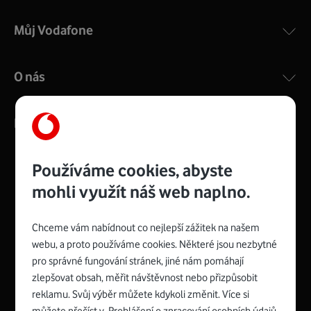
Můj Vodafone
O nás
Kontakty
Používáme cookies, abyste
mohli využít náš web naplno.
Management
Recruitment
Top
Platinové
and
Academy
odpovědná
ocenění
engineering
Awards
firma
udržitelnosti
Chceme vám nabídnout co nejlepší zážitek na našem
consultancy
logo
roku
EcoVadis
2024
2025
Best
Vodafone
webu, a proto používáme cookies. Některé jsou nezbytné
Buy
má
Award
První
pro správné fungování stránek, jiné nám pomáhají
zelenou
Spojte se s Vodafonem
síť
zlepšovat obsah, měřit návštěvnost nebo přizpůsobit
reklamu. Svůj výběr můžete kdykoli změnit. Více si
Youtube
Facebook
Vodafone
Instagram
X
LinkedIn
profil