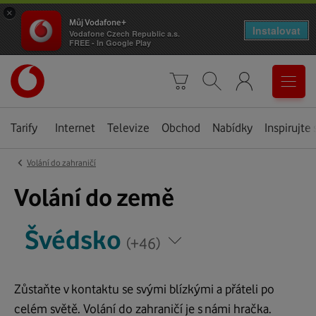
×
Můj Vodafone+
Instalovat
Vodafone Czech Republic a.s.
FREE - In Google Play
Úvodní
0
stránka
Košík
Vyhledávání
Menu
Tarify
Internet
Televize
Obchod
Nabídky
Inspirujte 
‹
Volání do zahraničí
Švédsko
Volání do země
*
*
Švédsko
Napište
Napište
(+46)
zemi,
zemi,
kam
kam
voláte
Zůstaňte v kontaktu se svými blízkými a přáteli po
voláte
celém světě. Volání do zahraničí je s námi hračka.