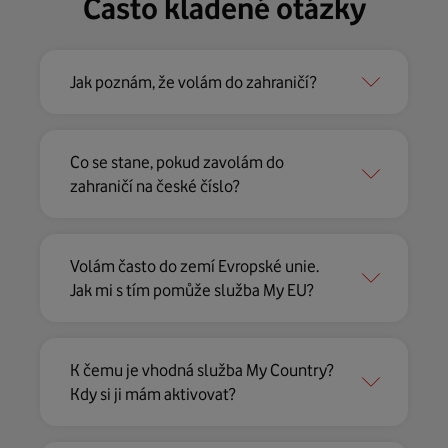
Často kladené otázky
Jak poznám, že volám do zahraničí?
Co se stane, pokud zavolám do
zahraničí na české číslo?
Volám často do zemí Evropské unie.
Jak mi s tím pomůže služba My EU?
K čemu je vhodná služba My Country?
Kdy si ji mám aktivovat?