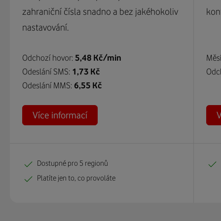
zahraniční čísla snadno a bez jakéhokoliv
kont
nastavování.
Odchozí hovor:
5,48 Kč/min
Měsí
Odeslání SMS:
1,73 Kč
Odc
Odeslání MMS:
6,55 Kč
Více informací
V
Dostupné pro 5 regionů
Platíte jen to, co provoláte