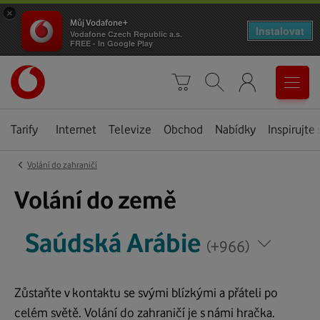
×
Můj Vodafone+
Instalovat
Vodafone Czech Republic a.s.
FREE - In Google Play
Úvodní
0
stránka
Košík
Vyhledávání
Menu
Tarify
Internet
Televize
Obchod
Nabídky
Inspirujte 
‹
Volání do zahraničí
Saúdská
Volání do země
Arábie
*
*
Saúdská Arábie
Napište
Napište
(+966)
zemi,
zemi,
kam
kam
voláte
Zůstaňte v kontaktu se svými blízkými a přáteli po
voláte
celém světě. Volání do zahraničí je s námi hračka.