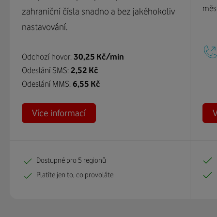
měsí
zahraniční čísla snadno a bez jakéhokoliv
nastavování.
Odchozí hovor:
30,25 Kč/min
Odeslání SMS:
2,52 Kč
Odeslání MMS:
6,55 Kč
Více informací
V
Dostupné pro 5 regionů
Platíte jen to, co provoláte