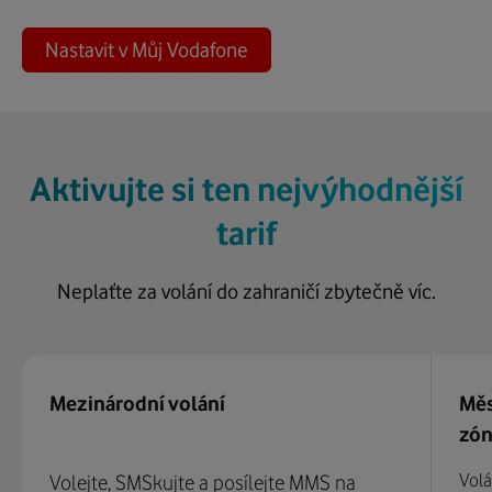
Nastavit v Můj Vodafone
Aktivujte si ten nejvýhodnější
tarif
Neplaťte za volání do zahraničí zbytečně víc.
Mezinárodní volání
Měs
zó
Volá
Volejte, SMSkujte a posílejte MMS na