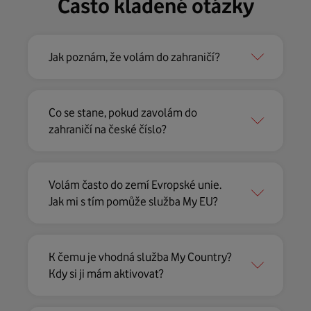
Často kladené otázky
Jak poznám, že volám do zahraničí?
Co se stane, pokud zavolám do
zahraničí na české číslo?
Volám často do zemí Evropské unie.
Jak mi s tím pomůže služba My EU?
K čemu je vhodná služba My Country?
Kdy si ji mám aktivovat?