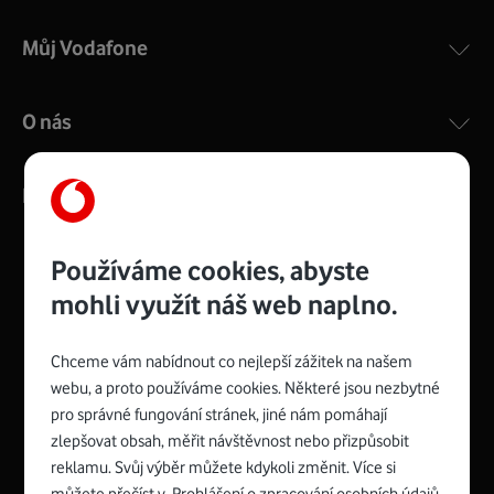
Můj Vodafone
O nás
Kontakty
Používáme cookies, abyste
mohli využít náš web naplno.
Management
Recruitment
Top
Platinové
and
Academy
odpovědná
ocenění
engineering
Awards
firma
udržitelnosti
Chceme vám nabídnout co nejlepší zážitek na našem
consultancy
logo
roku
EcoVadis
2024
2025
Best
Vodafone
webu, a proto používáme cookies. Některé jsou nezbytné
Buy
má
Award
První
pro správné fungování stránek, jiné nám pomáhají
zelenou
Spojte se s Vodafonem
síť
zlepšovat obsah, měřit návštěvnost nebo přizpůsobit
reklamu. Svůj výběr můžete kdykoli změnit. Více si
Youtube
Facebook
Vodafone
Instagram
X
LinkedIn
profil