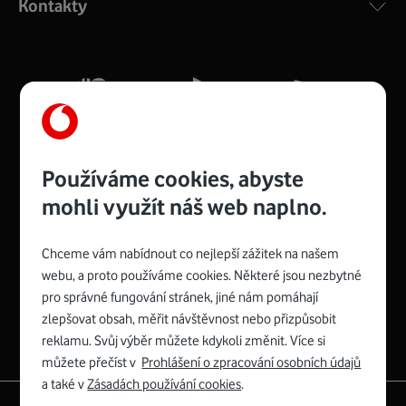
Kontakty
silný signál pro celou domácnost. Kompaktní rozměry 21
x 16 x 4 cm, 4 Gigabitové LAN porty a rychlost až 500
Mb/s.
Více o COMPAL CH7465VF
Používáme cookies, abyste
mohli využít náš web naplno.
Chceme vám nabídnout co nejlepší zážitek na našem
Spojte se s Vodafonem
webu, a proto používáme cookies. Některé jsou nezbytné
pro správné fungování stránek, jiné nám pomáhají
Zyxel VMG8623-T50B
:
zlepšovat obsah, měřit návštěvnost nebo přizpůsobit
Rozměry modemu jsou 16 x 22 x 7,5 cm (včetně stojánku)
reklamu. Svůj výběr můžete kdykoli změnit. Více si
a nabízí 4 gigabitové LAN porty a bezdrátové připojení Wi-
můžete přečíst v
Prohlášení o zpracování osobních údajů
Fi ve verzích 802.11 b/g/n/ac pro frekvenci 2,4 GHz a
a také v
Zásadách používání cookies
.
802.11 a/b/g/n/ac pro frekvenci 5 GHz s rychlostí až 866