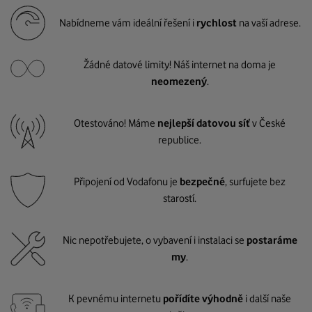
Nabídneme vám ideální řešení i
rychlost
na vaší adrese.
Žádné datové limity! Náš internet na doma je
neomezený
.
Otestováno! Máme
nejlepší datovou síť
v České
republice.
Připojení od Vodafonu je
bezpečné
, surfujete bez
starostí.
Nic nepotřebujete, o vybavení i instalaci se
postaráme
my
.
K pevnému internetu
pořídíte výhodně
i další naše