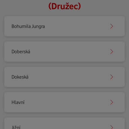
(Družec)
Bohumila Jungra
Doberská
Dokeská
Hlavní
Jižní