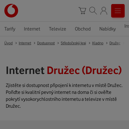
In
Tarify
Internet
Televize
Obchod
Nabídky
Úvod
Internet
Dostupnost
Středočeský kraj
Kladno
Družec
D
Internet
Družec (Družec)
Zjistěte si dostupnost připojení k internetu v místě Družec.
Pořiďte si kvalitní pevný internet na doma či si ověřte
pokrytí vysokorychlostního internetu a televize v místě
Družec.