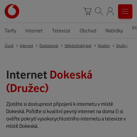
In
Tarify
Internet
Televize
Obchod
Nabídky
Úvod
Internet
Dostupnost
Středočeský kraj
Kladno
Družec
D
Internet
Dokeská
(Družec)
Zjistěte si dostupnost připojení k internetu v místě
Dokeská. Pořiďte si kvalitní pevný internet na doma či si
ověřte pokrytí vysokorychlostního internetu a televize v
místě Dokeská.