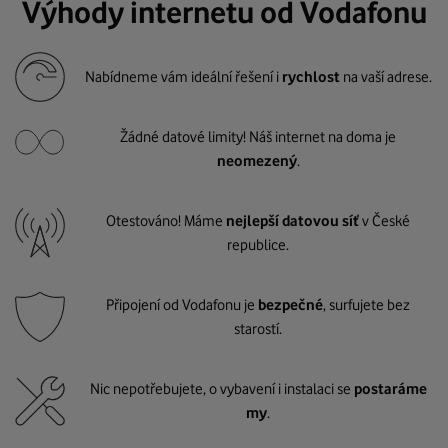
Výhody internetu od Vodafonu
Nabídneme vám ideální řešení i
rychlost
na vaší adrese.
Žádné datové limity! Náš internet na doma je
neomezený
.
Otestováno! Máme
nejlepší datovou síť
v České
republice.
Připojení od Vodafonu je
bezpečné
, surfujete bez
starostí.
Nic nepotřebujete, o vybavení i instalaci se
postaráme
my
.