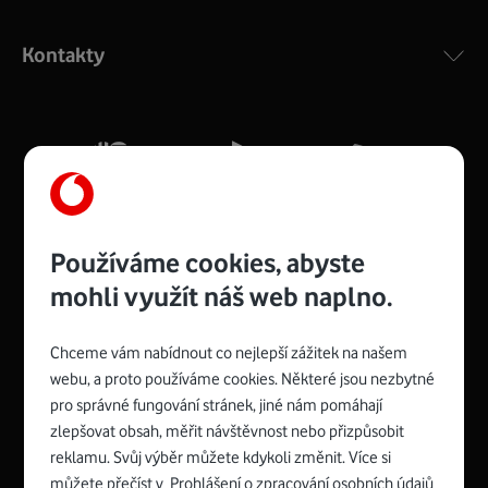
Výkonný bezdrátový modem s Wi-Fi standardem 802.11
ac a pokrytím ve dvou pásmech 2,4 i 5 GHz, který zajistí
Kontakty
silný signál pro celou domácnost. Kompaktní rozměry 21
x 16 x 4 cm, 4 Gigabitové LAN porty a rychlost až 500
Mb/s.
Více o COMPAL CH7465VF
Používáme cookies, abyste
mohli využít náš web naplno.
Chceme vám nabídnout co nejlepší zážitek na našem
Spojte se s Vodafonem
webu, a proto používáme cookies. Některé jsou nezbytné
pro správné fungování stránek, jiné nám pomáhají
Zyxel VMG8623-T50B
:
zlepšovat obsah, měřit návštěvnost nebo přizpůsobit
Rozměry modemu jsou 16 x 22 x 7,5 cm (včetně stojánku)
reklamu. Svůj výběr můžete kdykoli změnit. Více si
a nabízí 4 gigabitové LAN porty a bezdrátové připojení Wi-
můžete přečíst v
Prohlášení o zpracování osobních údajů