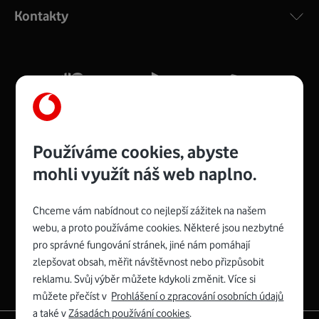
ac a pokrytím ve dvou pásmech 2,4 i 5 GHz, který zajistí
Kontakty
silný signál pro celou domácnost. Kompaktní rozměry 21
x 16 x 4 cm, 4 Gigabitové LAN porty a rychlost až 500
Mb/s.
Více o COMPAL CH7465VF
Používáme cookies, abyste
mohli využít náš web naplno.
Chceme vám nabídnout co nejlepší zážitek na našem
Spojte se s Vodafonem
webu, a proto používáme cookies. Některé jsou nezbytné
pro správné fungování stránek, jiné nám pomáhají
Zyxel VMG8623-T50B
:
zlepšovat obsah, měřit návštěvnost nebo přizpůsobit
Rozměry modemu jsou 16 x 22 x 7,5 cm (včetně stojánku)
reklamu. Svůj výběr můžete kdykoli změnit. Více si
a nabízí 4 gigabitové LAN porty a bezdrátové připojení Wi-
můžete přečíst v
Prohlášení o zpracování osobních údajů
Fi ve verzích 802.11 b/g/n/ac pro frekvenci 2,4 GHz a
a také v
Zásadách používání cookies
.