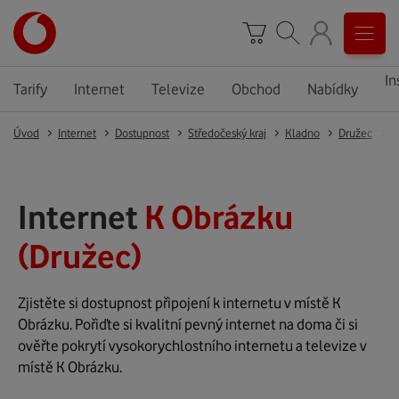
In
Tarify
Internet
Televize
Obchod
Nabídky
Úvod
Internet
Dostupnost
Středočeský kraj
Kladno
Družec
D
Internet
K Obrázku
(Družec)
Zjistěte si dostupnost připojení k internetu v místě K
Obrázku. Pořiďte si kvalitní pevný internet na doma či si
ověřte pokrytí vysokorychlostního internetu a televize v
místě K Obrázku.