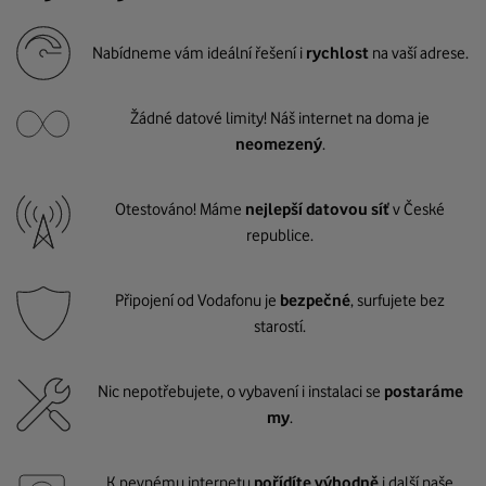
Nabídneme vám ideální řešení i
rychlost
na vaší adrese.
Žádné datové limity! Náš internet na doma je
neomezený
.
Otestováno! Máme
nejlepší datovou síť
v České
republice.
Připojení od Vodafonu je
bezpečné
, surfujete bez
starostí.
Nic nepotřebujete, o vybavení i instalaci se
postaráme
my
.
K pevnému internetu
pořídíte výhodně
i další naše