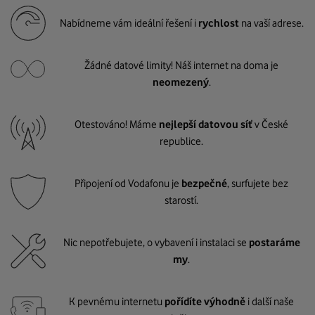
Nabídneme vám ideální řešení i
rychlost
na vaší adrese.
Žádné datové limity! Náš internet na doma je
neomezený
.
Otestováno! Máme
nejlepší datovou síť
v České
republice.
Připojení od Vodafonu je
bezpečné
, surfujete bez
starostí.
Nic nepotřebujete, o vybavení i instalaci se
postaráme
my
.
K pevnému internetu
pořídíte výhodně
i další naše