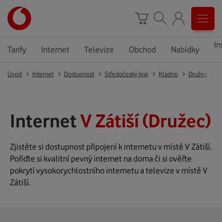
In
Tarify
Internet
Televize
Obchod
Nabídky
Úvod
Internet
Dostupnost
Středočeský kraj
Kladno
Družec
D
Internet
V Zátiší (Družec)
Zjistěte si dostupnost připojení k internetu v místě V Zátiší.
Pořiďte si kvalitní pevný internet na doma či si ověřte
pokrytí vysokorychlostního internetu a televize v místě V
Zátiší.