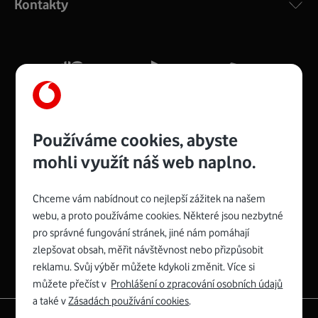
Kontakty
silný signál pro celou domácnost. Kompaktní rozměry 21
x 16 x 4 cm, 4 Gigabitové LAN porty a rychlost až 500
Mb/s.
Více o COMPAL CH7465VF
Používáme cookies, abyste
mohli využít náš web naplno.
Chceme vám nabídnout co nejlepší zážitek na našem
Spojte se s Vodafonem
webu, a proto používáme cookies. Některé jsou nezbytné
pro správné fungování stránek, jiné nám pomáhají
Zyxel VMG8623-T50B
:
zlepšovat obsah, měřit návštěvnost nebo přizpůsobit
Rozměry modemu jsou 16 x 22 x 7,5 cm (včetně stojánku)
reklamu. Svůj výběr můžete kdykoli změnit. Více si
a nabízí 4 gigabitové LAN porty a bezdrátové připojení Wi-
můžete přečíst v
Prohlášení o zpracování osobních údajů
Fi ve verzích 802.11 b/g/n/ac pro frekvenci 2,4 GHz a
a také v
Zásadách používání cookies
.
802.11 a/b/g/n/ac pro frekvenci 5 GHz s rychlostí až 866