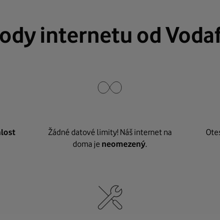
ody internetu od Voda
lost
Žádné datové limity! Náš internet na
Ote
doma je
neomezený
.