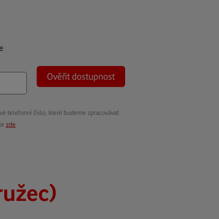
e
Ověřit dostupnost
vé telefonní číslo, které budeme zpracovávat
ete
zde
.
ružec)