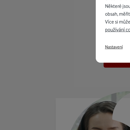
Některé jso
obsah, měřit
Více si může
používání c
K in
Nastavení
od 1