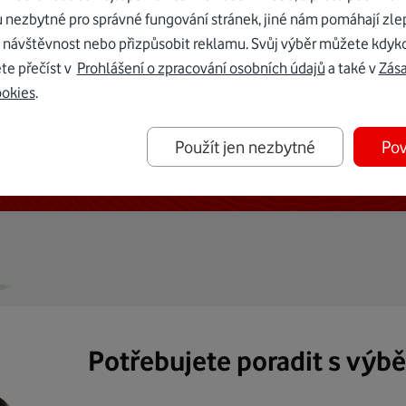
u nezbytné pro správné fungování stránek, jiné nám pomáhají zle
 návštěvnost nebo přizpůsobit reklamu. Svůj výběr můžete kdyko
te přečíst v
Prohlášení o zpracování osobních údajů
a také v
Zás
ookies
.
ternetu vám dáme Vodafone TV již
Použít jen nezbytné
Pov
50 Kč měsíčně
Potřebujete poradit s výb