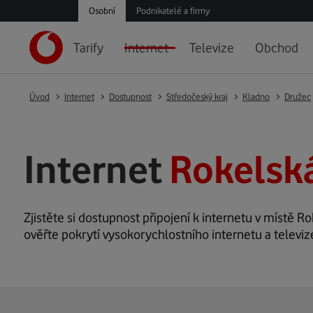
Osobní
Podnikatelé a firmy
Tarify
Internet
Televize
Obchod
Úvod
Internet
Dostupnost
Středočeský kraj
Kladno
Družec
Internet
Rokelská
Zjistěte si dostupnost připojení k internetu v místě Ro
ověřte pokrytí vysokorychlostního internetu a televiz