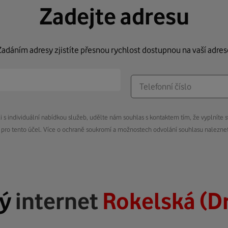
Zadejte adresu
Zadáním adresy zjistíte přesnou rychlost dostupnou na vaší adres
s individuální nabídkou služeb, udělte nám souhlas s kontaktem tím, že vyplníte s
pro tento účel. Více o ochraně soukromí a možnostech odvolání souhlasu nalezn
lý
internet
Rokelská (D