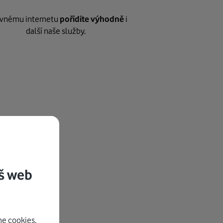
vnému internetu
pořídíte výhodně
i
další naše služby.
š web
e cookies.