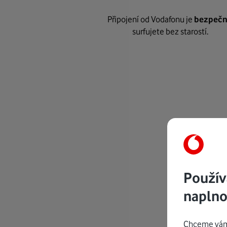
Připojení od Vodafonu je
bezpeč
surfujete bez starostí.
Použív
naplno
Chceme vám 