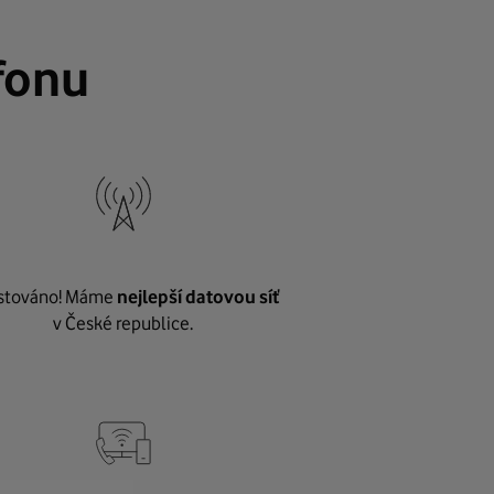
fonu
stováno! Máme
nejlepší datovou síť
v České republice.