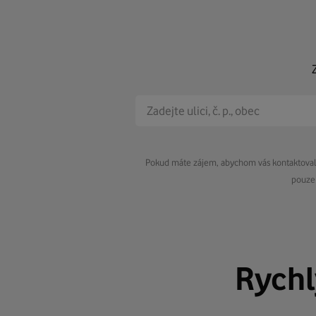
Pokud máte zájem, abychom vás kontaktovali 
pouze 
Rych