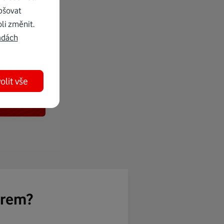
pšovat
li změnit.
adách
olit vše
ěrem?