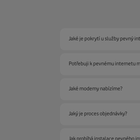
Jaké je pokrytí u služby pevný in
Pevný internet můžeme nabídn
Potřebuji k pevnému internetu
optické sítě. Díky tomu umíme na
Ano, potřebujete. Rádi vám ho 
Jaké modemy nabízíme?
Můžete samozřejmě využít i svůj
poradí naši proškolení prodejci 
Jaký je proces objednávky?
Krok jedna je určitě ověření možn
Jak probíhá instalace pevného in