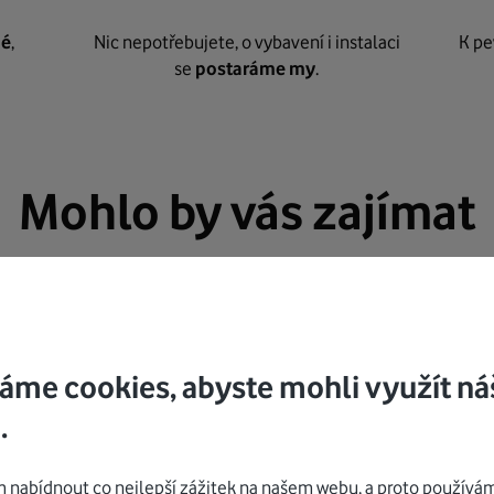
né
,
Nic nepotřebujete, o vybavení i instalaci
K pe
se
postaráme my
.
Mohlo by vás zajímat
áme cookies, abyste mohli využít ná
.
nabídnout co nejlepší zážitek na našem webu, a proto používám