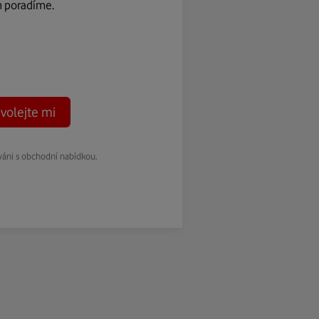
m poradíme.
volejte mi
váni s obchodní nabídkou.