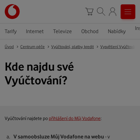
In
Tarify
Internet
Televize
Obchod
Nabídky
Úvod
Centrum péče
Vyúčtování, platby, kredit
Vysvětlení Vyúčtování
Kde najdu své
Vyúčtování?
Vyúčtování najdete po
přihlášení do Můj Vodafone
:
V samoobsluze Můj Vodafone na webu
- v