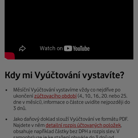
Kdy mi Vyúčtování vystavíte?
Měsíční Vyúčtování vystavíme vždy co nejdříve po
ukončení
zúčtovacího období
(4., 10., 16., 20. nebo 25.
dne v měsíci), informace o částce uvidíte nejpozději do
3 dnů.
Jako daňový doklad slouží Vyúčtování ve formátu PDF.
Najdete v něm
detailní rozpis účtovaných položek
,
obsahuje například částky bez DPH a rozpis slev. V
samoobsluze je ke stažení obvykle do 3 dnů od