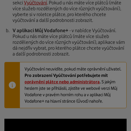
sekci
Vyúčtování
. Pokud u nás máte více plátců (máte
více služeb rozdělených do více různých vyúčtování),
vyberte si v roletce plátce, pro kterého chcete
vyúčtování a další podrobnosti zobrazit.
V aplikaci Můj Vodafone+
- v nabídce Vyúčtování.
Pokud u nás máte více plátců (máte více služeb
rozdělených do více různých vyúčtování), aplikace vám
dá nejdřív vybrat, pro kterého plátce chcete vyúčtování
a další podrobnosti zobrazit.
Vyúčtování neuvidíte, pokud máte oprávnění uživatel.
Pro zobrazení Vyúčtování potřebujete mít
oprávnění plátce nebo administrátora
.
S jakým
heslem jste se přihlásili, zjistíte ve webové verzi Můj
Vodafone v pravém horním rohu a v aplikaci Můj
Vodafone+ na hlavní stránce (Úvod) nahoře.