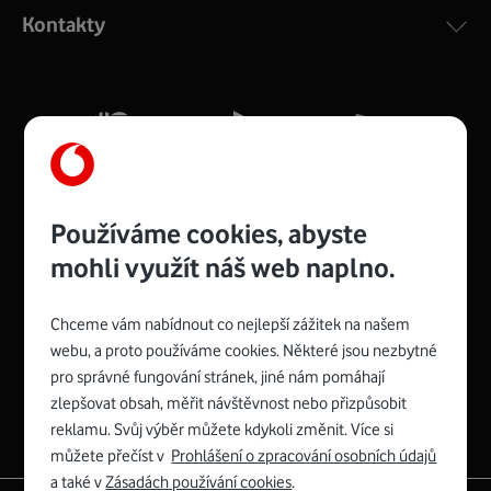
Kontakty
Používáme cookies, abyste
mohli využít náš web naplno.
Chceme vám nabídnout co nejlepší zážitek na našem
Spojte se s Vodafonem
webu, a proto používáme cookies. Některé jsou nezbytné
pro správné fungování stránek, jiné nám pomáhají
zlepšovat obsah, měřit návštěvnost nebo přizpůsobit
reklamu. Svůj výběr můžete kdykoli změnit. Více si
můžete přečíst v
Prohlášení o zpracování osobních údajů
a také v
Zásadách používání cookies
.