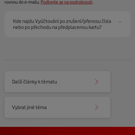
rovnou do e-mailu.
Podívejte se na podrobnosti
.
Kde najdu Vyúčtování po zrušení/přenosu čísla
nebo po přechodu na předplacenou kartu?
Podívejte se na
podrobnosti k platbě posledního
Vyúčtování
.
Do webové samoobsluhy Můj Vodafone se můžete
přihlásit ještě 6 měsíců po zrušení posledního čísla.
Další články k tématu
Pokud si potřebujete uchovat vystavená Vyúčtování,
nezapomeňte si je ze samoobsluhy včas stáhnout
do svého počítače.
Vybrat jiné téma