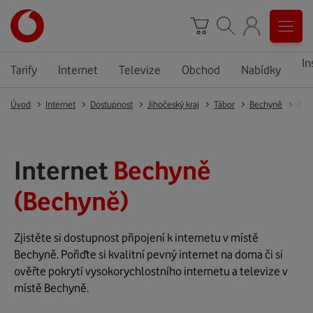
In
Tarify
Internet
Televize
Obchod
Nabídky
Úvod
Internet
Dostupnost
Jihočeský kraj
Tábor
Bechyně
Bec
Internet
Bechyně
(Bechyně)
Zjistěte si dostupnost připojení k internetu v místě
Bechyně. Pořiďte si kvalitní pevný internet na doma či si
ověřte pokrytí vysokorychlostního internetu a televize v
místě Bechyně.