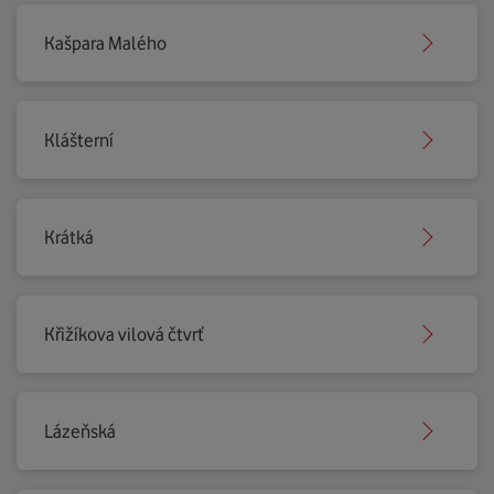
Kašpara Malého
Klášterní
Krátká
Křižíkova vilová čtvrť
Lázeňská