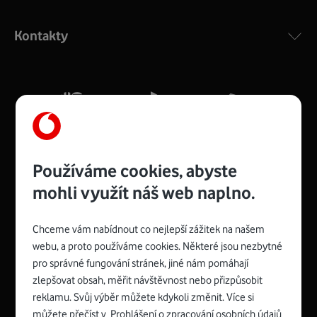
Výkonný bezdrátový modem s Wi-Fi standardem 802.11
ac a pokrytím ve dvou pásmech 2,4 i 5 GHz, který zajistí
Kontakty
silný signál pro celou domácnost. Kompaktní rozměry 21
x 16 x 4 cm, 4 Gigabitové LAN porty a rychlost až 500
Mb/s.
Více o COMPAL CH7465VF
Používáme cookies, abyste
mohli využít náš web naplno.
Chceme vám nabídnout co nejlepší zážitek na našem
Spojte se s Vodafonem
webu, a proto používáme cookies. Některé jsou nezbytné
pro správné fungování stránek, jiné nám pomáhají
Zyxel VMG8623-T50B
:
zlepšovat obsah, měřit návštěvnost nebo přizpůsobit
Rozměry modemu jsou 16 x 22 x 7,5 cm (včetně stojánku)
reklamu. Svůj výběr můžete kdykoli změnit. Více si
a nabízí 4 gigabitové LAN porty a bezdrátové připojení Wi-
můžete přečíst v
Prohlášení o zpracování osobních údajů