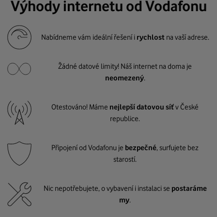
Výhody internetu od Vodafonu
Nabídneme vám ideální řešení i
rychlost
na vaší adrese.
Žádné datové limity! Náš internet na doma je
neomezený
.
Otestováno! Máme
nejlepší datovou síť
v České
republice.
Připojení od Vodafonu je
bezpečné
, surfujete bez
starostí.
Nic nepotřebujete, o vybavení i instalaci se
postaráme
my
.