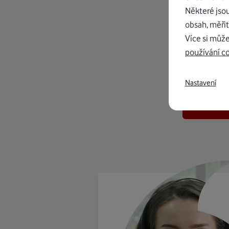
Některé jso
obsah, měřit
Více si může
používání c
K in
Nastavení
od 1