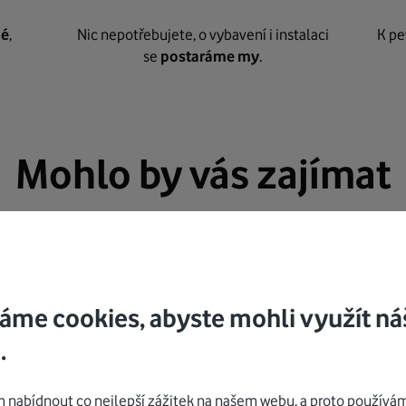
né
,
Nic nepotřebujete, o vybavení i instalaci
K pe
se
postaráme my
.
Mohlo by vás zajímat
áme cookies, abyste mohli využít ná
.
nabídnout co nejlepší zážitek na našem webu, a proto používám