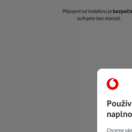
Připojení od Vodafonu je
bezpeč
surfujete bez starostí.
Použív
naplno
Chceme vám 