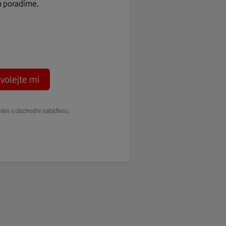
m poradíme.
volejte mi
váni s obchodní nabídkou.