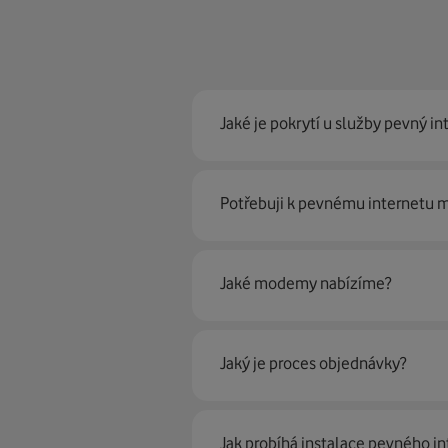
Jaké je pokrytí u služby pevný in
Pevný internet můžeme nabídn
Potřebuji k pevnému internetu
optické sítě. Díky tomu umíme na
Ano, potřebujete. Rádi vám ho 
Jaké modemy nabízíme?
Můžete samozřejmě využít i svůj
poradí naši proškolení prodejci 
Jaký je proces objednávky?
Krok jedna je určitě ověření možn
Jak probíhá instalace pevného in