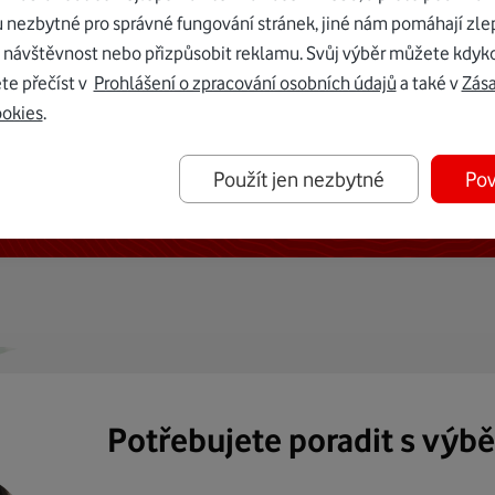
u nezbytné pro správné fungování stránek, jiné nám pomáhají zle
 návštěvnost nebo přizpůsobit reklamu. Svůj výběr můžete kdyko
te přečíst v
Prohlášení o zpracování osobních údajů
a také v
Zás
ookies
.
ternetu vám dáme Vodafone TV již
Použít jen nezbytné
Pov
50 Kč měsíčně
Potřebujete poradit s výb