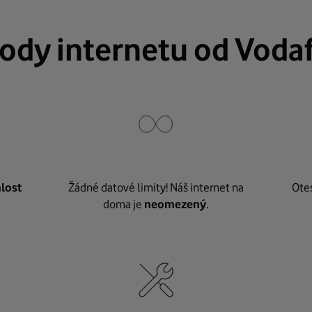
ody internetu od Voda
lost
Žádné datové limity! Náš internet na
Ote
doma je
neomezený
.