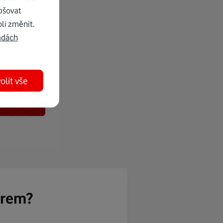
pšovat
li změnit.
adách
olit vše
ěrem?