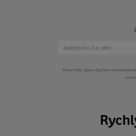
Pokud máte zájem, abychom vás kontaktovali 
pouze 
Rych