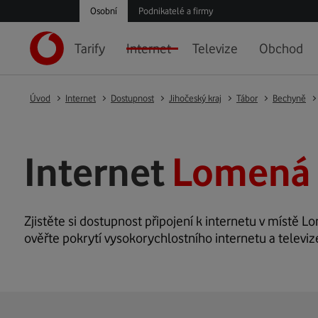
Osobní
Podnikatelé a firmy
Tarify
Internet
Televize
Obchod
Úvod
Internet
Dostupnost
Jihočeský kraj
Tábor
Bechyně
Internet
Lomená 
Zjistěte si dostupnost připojení k internetu v místě Lo
ověřte pokrytí vysokorychlostního internetu a televi