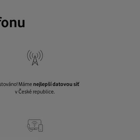
fonu
stováno! Máme
nejlepší datovou síť
v České republice.