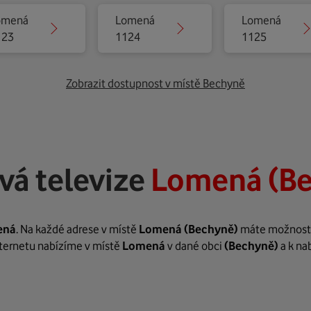
omená
Lomená
Lomená
123
1124
1125
Zobrazit dostupnost v místě Bechyně
vá televize
Lomená (B
ená
. Na každé adrese v místě
Lomená
(Bechyně)
máte možnost za
internetu nabízíme v místě
Lomená
v dané obci
(Bechyně)
a k na