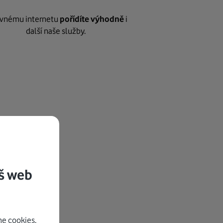
vnému internetu
pořídíte výhodně
i
další naše služby.
š web
e cookies.