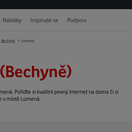
Nabídky
Inspirujte se
Podpora
Bechyně
Lomená
(Bechyně)
mená. Pořiďte si kvalitní pevný internet na doma či si
ze v místě Lomená.