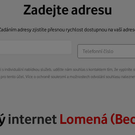
Zadejte adresu
Zadáním adresy zjistíte přesnou rychlost dostupnou na vaší adres
s individuální nabídkou služeb, udělte nám souhlas s kontaktem tím, že vyplníte s
pro tento účel. Více o ochraně soukromí a možnostech odvolání souhlasu nalezn
lý
internet
Lomená (Be