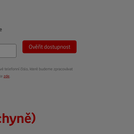
e
Ověřit dostupnost
vé telefonní číslo, které budeme zpracovávat
ete
zde
.
chyně)