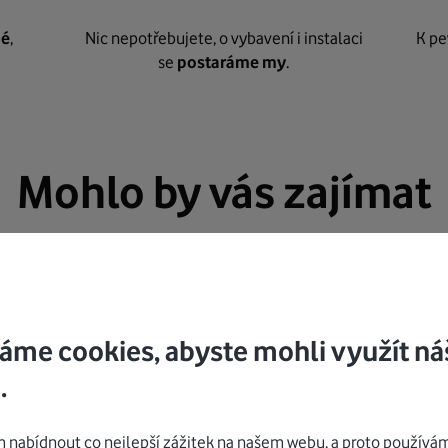
né
,
Nic nepotřebujete, o vybavení i instalaci
K pe
se
postaráme my
.
Mohlo by vás zajímat
áme cookies, abyste mohli využít ná
.
nabídnout co nejlepší zážitek na našem webu, a proto používám