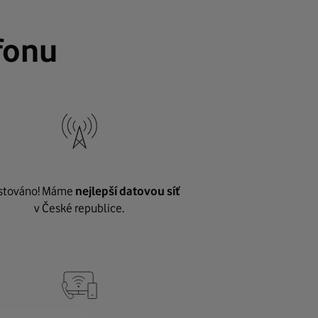
fonu
stováno! Máme
nejlepší datovou síť
v České republice.