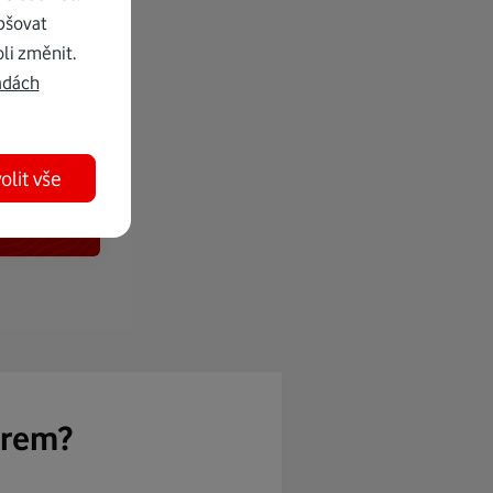
pšovat
li změnit.
adách
olit vše
ěrem?