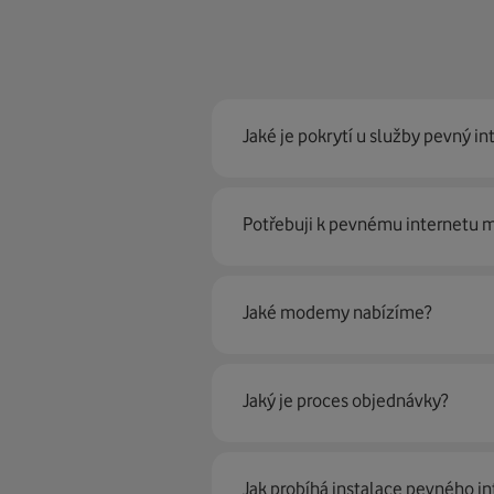
Jaké je pokrytí u služby pevný in
Pevný internet můžeme nabídn
Potřebuji k pevnému internetu
optické sítě. Díky tomu umíme na
Ano, potřebujete. Rádi vám ho 
Jaké modemy nabízíme?
Můžete samozřejmě využít i svůj
poradí naši proškolení prodejci 
Jaký je proces objednávky?
Krok jedna je určitě ověření možn
Jak probíhá instalace pevného in