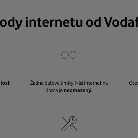
ody internetu od Voda
lost
Žádné datové limity! Náš internet na
Ote
doma je
neomezený
.