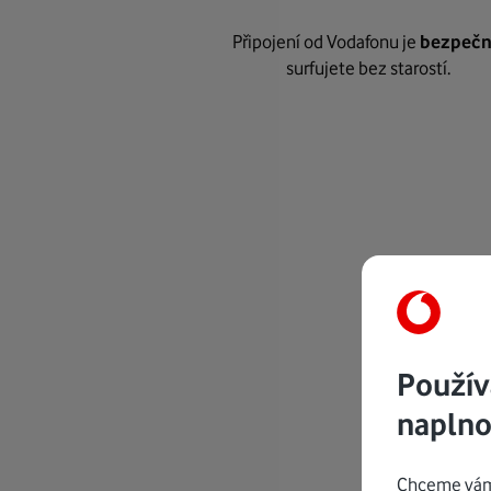
Připojení od Vodafonu je
bezpeč
surfujete bez starostí.
Použív
naplno
Chceme vám 