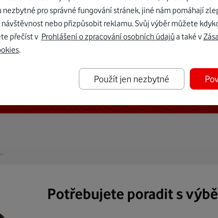
u nezbytné pro správné fungování stránek, jiné nám pomáhají zle
 návštěvnost nebo přizpůsobit reklamu. Svůj výběr můžete kdyko
te přečíst v
Prohlášení o zpracování osobních údajů
a také v
Zás
ookies
.
ternetu vám dáme Vodafone TV již
Použít jen nezbytné
Pov
50 Kč měsíčně
Potřebujete poradit s výb