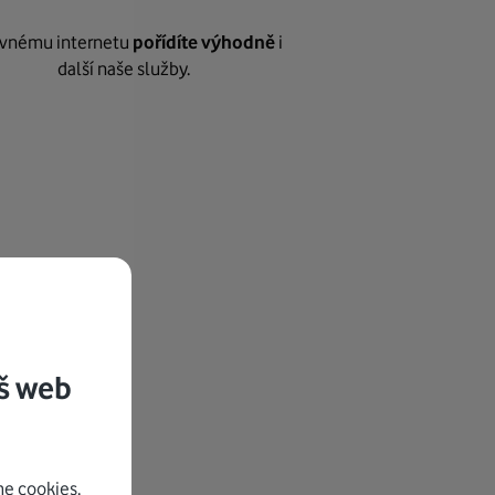
vnému internetu
pořídíte výhodně
i
další naše služby.
š web
e cookies.