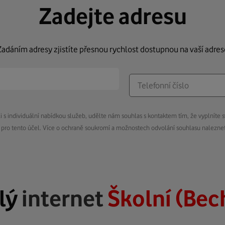
Zadejte adresu
Zadáním adresy zjistíte přesnou rychlost dostupnou na vaší adres
s individuální nabídkou služeb, udělte nám souhlas s kontaktem tím, že vyplníte s
pro tento účel. Více o ochraně soukromí a možnostech odvolání souhlasu nalezn
lý
internet
Školní (Bec