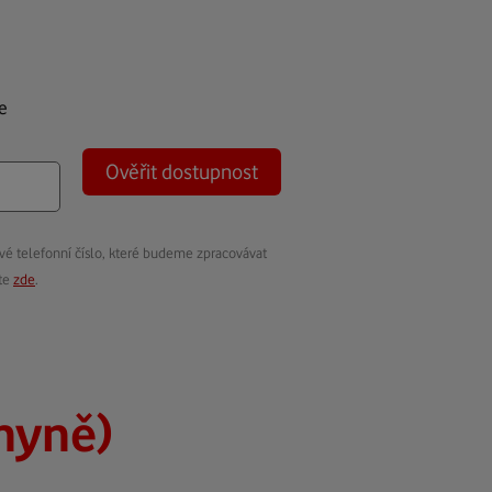
e
Ověřit dostupnost
vé telefonní číslo, které budeme zpracovávat
ete
zde
.
hyně)