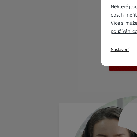
Některé jso
obsah, měřit
Více si může
používání c
K in
Nastavení
od 1