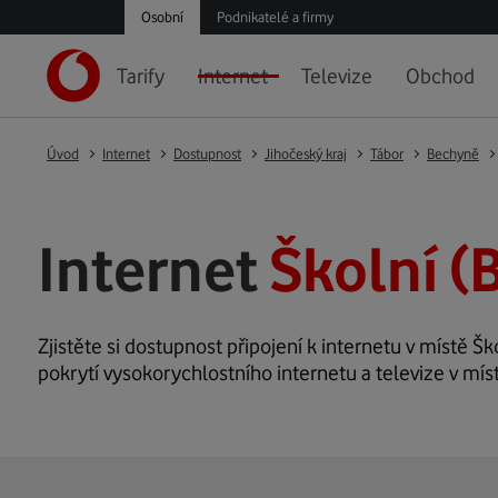
Osobní
Podnikatelé a firmy
Tarify
Internet
Televize
Obchod
Úvod
Internet
Dostupnost
Jihočeský kraj
Tábor
Bechyně
Internet
Školní (
Zjistěte si dostupnost připojení k internetu v místě Ško
pokrytí vysokorychlostního internetu a televize v míst