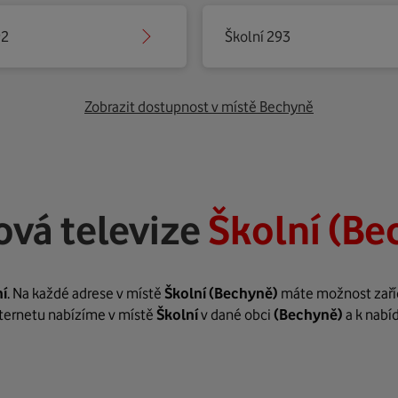
92
Školní 293
Zobrazit dostupnost v místě Bechyně
ová televize
Školní (Be
ní
. Na každé adrese v místě
Školní
(Bechyně)
máte možnost zařídi
internetu nabízíme v místě
Školní
v dané obci
(Bechyně)
a k nabí