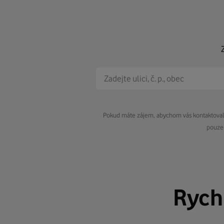
Pokud máte zájem, abychom vás kontaktovali 
pouze 
Rych