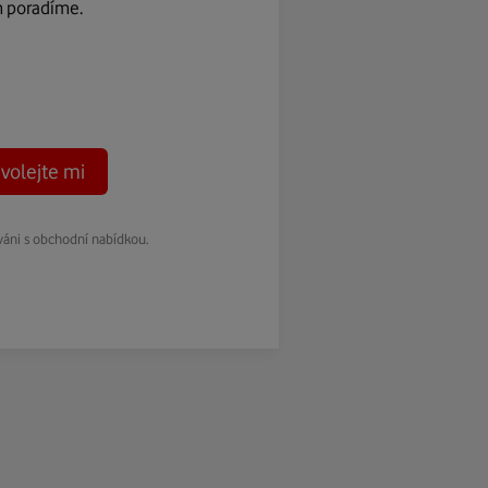
m poradíme.
volejte mi
váni s obchodní nabídkou.