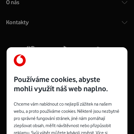
O nás
COMPAL CH7465VF
:
Výkonný bezdrátový modem s Wi-Fi standardem 802.11
ac a pokrytím ve dvou pásmech 2,4 i 5 GHz, který zajistí
Kontakty
silný signál pro celou domácnost. Kompaktní rozměry 21
x 16 x 4 cm, 4 Gigabitové LAN porty a rychlost až 500
Mb/s.
Více o COMPAL CH7465VF
Používáme cookies, abyste
mohli využít náš web naplno.
Chceme vám nabídnout co nejlepší zážitek na našem
Spojte se s Vodafonem
webu, a proto používáme cookies. Některé jsou nezbytné
pro správné fungování stránek, jiné nám pomáhají
Zyxel VMG8623-T50B
:
zlepšovat obsah, měřit návštěvnost nebo přizpůsobit
Rozměry modemu jsou 16 x 22 x 7,5 cm (včetně stojánku)
reklamu. Svůj výběr můžete kdykoli změnit. Více si