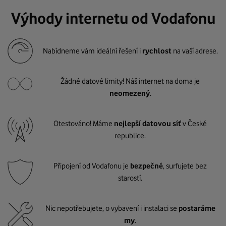
Výhody internetu od Vodafonu
Nabídneme vám ideální řešení i
rychlost
na vaší adrese.
Žádné datové limity! Náš internet na doma je
neomezený
.
Otestováno! Máme
nejlepší datovou síť
v České
republice.
Připojení od Vodafonu je
bezpečné
, surfujete bez
starostí.
Nic nepotřebujete, o vybavení i instalaci se
postaráme
my
.