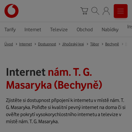
In
Tarify
Internet
Televize
Obchod
Nabídky
Úvod
Internet
Dostupnost
Jihočeský kraj
Tábor
Bechyně
Bec
Internet
nám. T. G.
Masaryka (Bechyně)
Zjistěte si dostupnost připojení k internetu v místě nám. T.
G. Masaryka. Pořiďte si kvalitní pevný internet na doma či si
ověřte pokrytí vysokorychlostního internetu a televize v
místě nám. T. G. Masaryka.