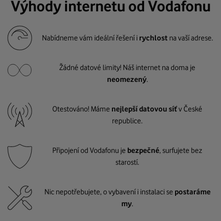
Výhody internetu od Vodafonu
Nabídneme vám ideální řešení i
rychlost
na vaší adrese.
Žádné datové limity! Náš internet na doma je
neomezený
.
Otestováno! Máme
nejlepší datovou síť
v České
republice.
Připojení od Vodafonu je
bezpečné
, surfujete bez
starostí.
Nic nepotřebujete, o vybavení i instalaci se
postaráme
my
.