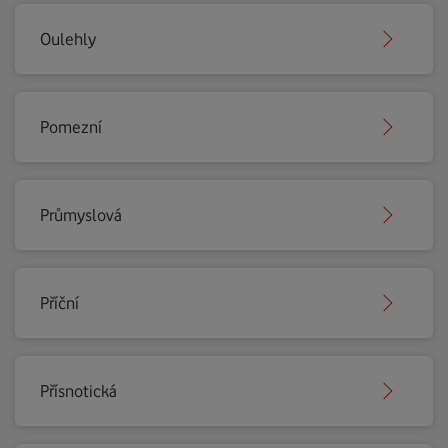
Oulehly
Pomezní
Průmyslová
Příční
Přísnotická