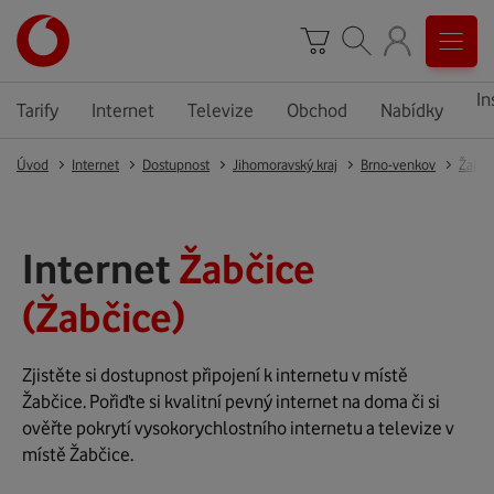
In
Tarify
Internet
Televize
Obchod
Nabídky
Úvod
Internet
Dostupnost
Jihomoravský kraj
Brno-venkov
Žabči
Internet
Žabčice
(Žabčice)
Zjistěte si dostupnost připojení k internetu v místě
Žabčice. Pořiďte si kvalitní pevný internet na doma či si
ověřte pokrytí vysokorychlostního internetu a televize v
místě Žabčice.