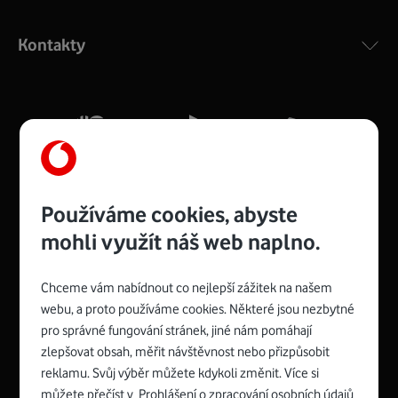
Výkonný bezdrátový modem s Wi-Fi standardem 802.11
ac a pokrytím ve dvou pásmech 2,4 i 5 GHz, který zajistí
Kontakty
silný signál pro celou domácnost. Kompaktní rozměry 21
x 16 x 4 cm, 4 Gigabitové LAN porty a rychlost až 500
Mb/s.
Více o COMPAL CH7465VF
Používáme cookies, abyste
mohli využít náš web naplno.
Chceme vám nabídnout co nejlepší zážitek na našem
Spojte se s Vodafonem
webu, a proto používáme cookies. Některé jsou nezbytné
pro správné fungování stránek, jiné nám pomáhají
Zyxel VMG8623-T50B
:
zlepšovat obsah, měřit návštěvnost nebo přizpůsobit
Rozměry modemu jsou 16 x 22 x 7,5 cm (včetně stojánku)
reklamu. Svůj výběr můžete kdykoli změnit. Více si
a nabízí 4 gigabitové LAN porty a bezdrátové připojení Wi-
můžete přečíst v
Prohlášení o zpracování osobních údajů