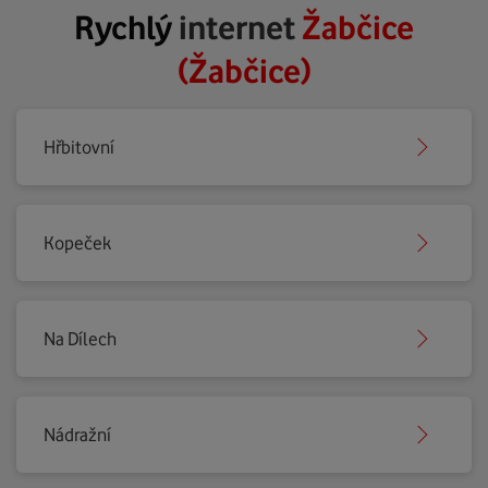
Rychlý
internet
Žabčice
(Žabčice)
Hřbitovní
Kopeček
Na Dílech
Nádražní