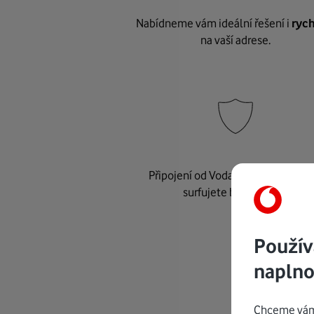
Nabídneme vám ideální řešení i
rych
na vaší adrese.
Připojení od Vodafonu je
bezpeč
surfujete bez starostí.
Použív
naplno
Chceme vám 