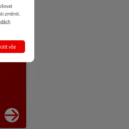
pšovat
li změnit.
adách
olit vše