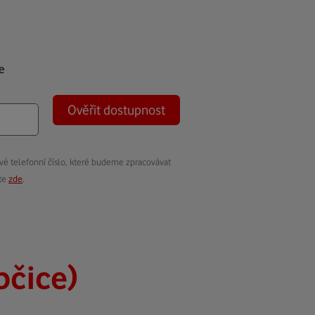
e
Ověřit dostupnost
vé telefonní číslo, které budeme zpracovávat
ete
zde
.
bčice)