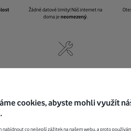
lost
Žádné datové limity! Náš internet na
Ote
doma je
neomezený
.
né
,
Nic nepotřebujete, o vybavení i instalaci
K pe
se
postaráme my
.
áme cookies, abyste mohli využít ná
.
Mohlo by vás zajímat
nabídnout co nejlepší zážitek na našem webu, a proto používám