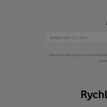
Pokud máte zájem, abychom vás kontaktovali 
pouze 
Rych