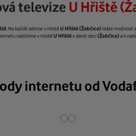
vá televize
U Hřiště (Ž
ště
. Na každé adrese v místě
U Hřiště
(Žabčice)
máte možnost zař
internetu nabízíme v místě
U Hřiště
v dané obci
(Žabčice)
a k nab
ody internetu od Voda