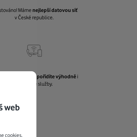
stováno! Máme
nejlepší datovou síť
v České republice.
vnému internetu
pořídíte výhodně
i
další naše služby.
š web
e cookies.