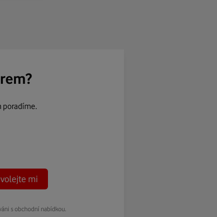
ěrem?
m poradíme.
volejte mi
váni s obchodní nabídkou.