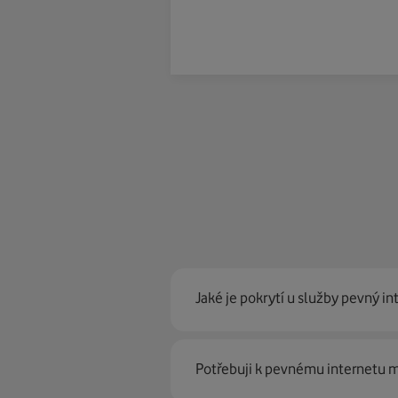
Jaké je pokrytí u služby pevný in
Pevný internet můžeme nabídn
Potřebuji k pevnému internetu
optické sítě. Díky tomu umíme na