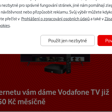
u nezbytné pro správné fungování stránek, jiné nám pomáhají zle
 návštěvnost nebo přizpůsobit reklamu. Svůj výběr můžete kdyko
te přečíst v
Prohlášení o zpracování osobních údajů
a také v
Zás
ookies
.
Použít jen nezbytné
Pov
ternetu vám dáme Vodafone TV již
50 Kč měsíčně