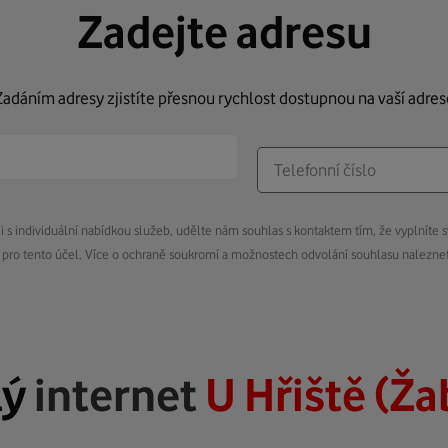
Zadejte adresu
Zadáním adresy zjistíte přesnou rychlost dostupnou na vaší adres
s individuální nabídkou služeb, udělte nám souhlas s kontaktem tím, že vyplníte s
pro tento účel. Více o ochraně soukromí a možnostech odvolání souhlasu nalezn
lý
internet
U Hřiště (Ža