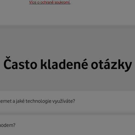
Více o ochraně soukromí.
Často kladené otázky
ternet a jaké technologie využíváte?
out
99 % českých domácností
prostřednictvím několika technol
 modem?
jít nejoptimálnější řešení na vaší adrese.