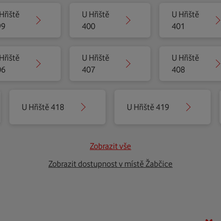
Hřiště
U Hřiště
U Hřiště
99
400
401
Hřiště
U Hřiště
U Hřiště
06
407
408
U Hřiště 418
U Hřiště 419
Zobrazit vše
Zobrazit dostupnost v místě Žabčice