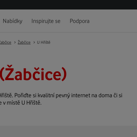
Nabídky
Inspirujte se
Podpora
Žabčice
Žabčice
U Hřiště
 (Žabčice)
řiště. Pořiďte si kvalitní pevný internet na doma či si
 v místě U Hřiště.