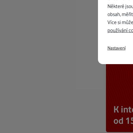
Některé jso
obsah, měřit
Více si může
používání c
Nastavení
K in
od 1