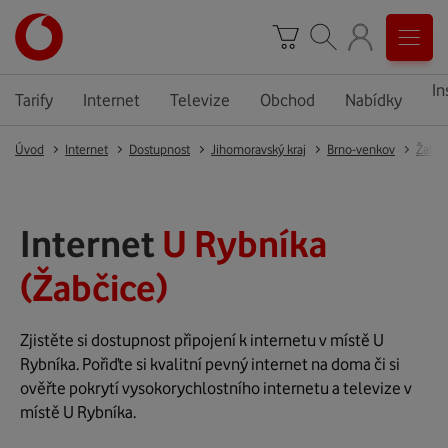
In
Tarify
Internet
Televize
Obchod
Nabídky
Úvod
Internet
Dostupnost
Jihomoravský kraj
Brno-venkov
Žabči
Internet
U Rybníka
(Žabčice)
Zjistěte si dostupnost připojení k internetu v místě U
Rybníka. Pořiďte si kvalitní pevný internet na doma či si
ověřte pokrytí vysokorychlostního internetu a televize v
místě U Rybníka.