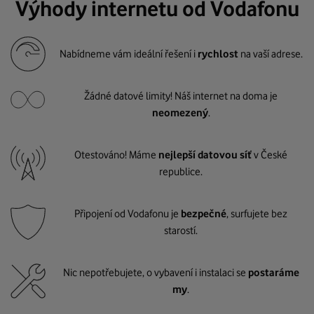
Výhody internetu od Vodafonu
Nabídneme vám ideální řešení i
rychlost
na vaší adrese.
Žádné datové limity! Náš internet na doma je
neomezený
.
Otestováno! Máme
nejlepší datovou síť
v České
republice.
Připojení od Vodafonu je
bezpečné
, surfujete bez
starostí.
Nic nepotřebujete, o vybavení i instalaci se
postaráme
my
.