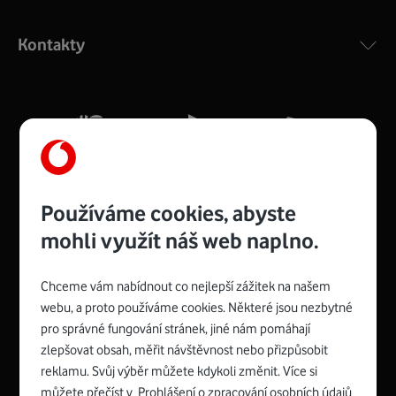
Výkonný bezdrátový modem s Wi-Fi standardem 802.11
ac a pokrytím ve dvou pásmech 2,4 i 5 GHz, který zajistí
Kontakty
silný signál pro celou domácnost. Kompaktní rozměry 21
x 16 x 4 cm, 4 Gigabitové LAN porty a rychlost až 500
Mb/s.
Více o COMPAL CH7465VF
Používáme cookies, abyste
mohli využít náš web naplno.
Chceme vám nabídnout co nejlepší zážitek na našem
Spojte se s Vodafonem
webu, a proto používáme cookies. Některé jsou nezbytné
pro správné fungování stránek, jiné nám pomáhají
Zyxel VMG8623-T50B
:
zlepšovat obsah, měřit návštěvnost nebo přizpůsobit
Rozměry modemu jsou 16 x 22 x 7,5 cm (včetně stojánku)
reklamu. Svůj výběr můžete kdykoli změnit. Více si
a nabízí 4 gigabitové LAN porty a bezdrátové připojení Wi-
můžete přečíst v
Prohlášení o zpracování osobních údajů