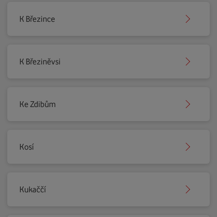
K Březince
K Březiněvsi
Ke Zdibům
Kosí
Kukaččí