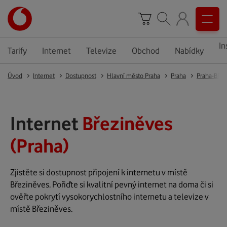
In
Tarify
Internet
Televize
Obchod
Nabídky
Úvod
Internet
Dostupnost
Hlavní město Praha
Praha
Praha-Břez
Internet
Březiněves
(Praha)
Zjistěte si dostupnost připojení k internetu v místě
Březiněves. Pořiďte si kvalitní pevný internet na doma či si
ověřte pokrytí vysokorychlostního internetu a televize v
místě Březiněves.