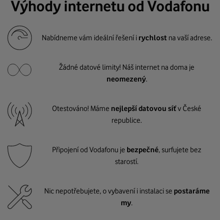
Výhody internetu od Vodafonu
Nabídneme vám ideální řešení i
rychlost
na vaší adrese.
Žádné datové limity! Náš internet na doma je
neomezený
.
Otestováno! Máme
nejlepší datovou síť
v České
republice.
Připojení od Vodafonu je
bezpečné
, surfujete bez
starostí.
Nic nepotřebujete, o vybavení i instalaci se
postaráme
my
.