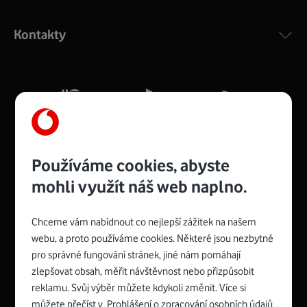
Výkonný bezdrátový modem s Wi-Fi standardem 802.11
ac a pokrytím ve dvou pásmech 2,4 i 5 GHz, který zajistí
Kontakty
silný signál pro celou domácnost. Kompaktní rozměry 21
x 16 x 4 cm, 4 Gigabitové LAN porty a rychlost až 500
Mb/s.
Více o COMPAL CH7465VF
Používáme cookies, abyste
mohli využít náš web naplno.
Chceme vám nabídnout co nejlepší zážitek na našem
Spojte se s Vodafonem
webu, a proto používáme cookies. Některé jsou nezbytné
pro správné fungování stránek, jiné nám pomáhají
Zyxel VMG8623-T50B
:
zlepšovat obsah, měřit návštěvnost nebo přizpůsobit
Rozměry modemu jsou 16 x 22 x 7,5 cm (včetně stojánku)
reklamu. Svůj výběr můžete kdykoli změnit. Více si
a nabízí 4 gigabitové LAN porty a bezdrátové připojení Wi-
můžete přečíst v
Prohlášení o zpracování osobních údajů