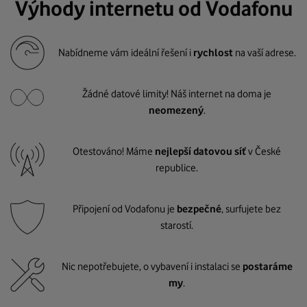
Výhody internetu od Vodafonu
Nabídneme vám ideální řešení i
rychlost
na vaší adrese.
Žádné datové limity! Náš internet na doma je
neomezený
.
Otestováno! Máme
nejlepší datovou síť
v České
republice.
Připojení od Vodafonu je
bezpečné
, surfujete bez
starostí.
Nic nepotřebujete, o vybavení i instalaci se
postaráme
my
.