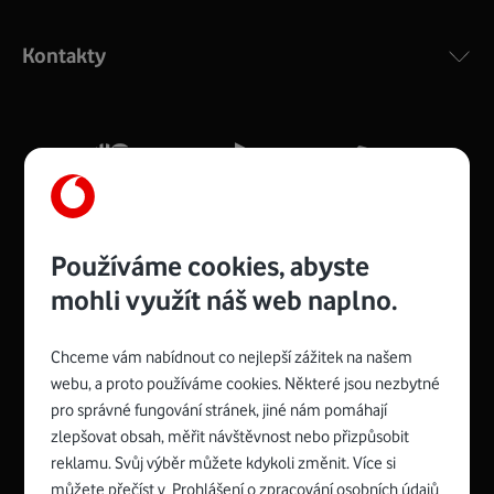
Výkonný bezdrátový modem s Wi-Fi standardem 802.11
ac a pokrytím ve dvou pásmech 2,4 i 5 GHz, který zajistí
Kontakty
silný signál pro celou domácnost. Kompaktní rozměry 21
x 16 x 4 cm, 4 Gigabitové LAN porty a rychlost až 500
Mb/s.
Více o COMPAL CH7465VF
Používáme cookies, abyste
mohli využít náš web naplno.
Chceme vám nabídnout co nejlepší zážitek na našem
Spojte se s Vodafonem
webu, a proto používáme cookies. Některé jsou nezbytné
pro správné fungování stránek, jiné nám pomáhají
Zyxel VMG8623-T50B
:
zlepšovat obsah, měřit návštěvnost nebo přizpůsobit
Rozměry modemu jsou 16 x 22 x 7,5 cm (včetně stojánku)
reklamu. Svůj výběr můžete kdykoli změnit. Více si
a nabízí 4 gigabitové LAN porty a bezdrátové připojení Wi-
můžete přečíst v
Prohlášení o zpracování osobních údajů