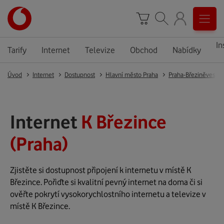
In
Tarify
Internet
Televize
Obchod
Nabídky
Úvod
Internet
Dostupnost
Hlavní město Praha
Praha-Březiněves
Internet
K Březince
(Praha)
Zjistěte si dostupnost připojení k internetu v místě K
Březince. Pořiďte si kvalitní pevný internet na doma či si
ověřte pokrytí vysokorychlostního internetu a televize v
místě K Březince.