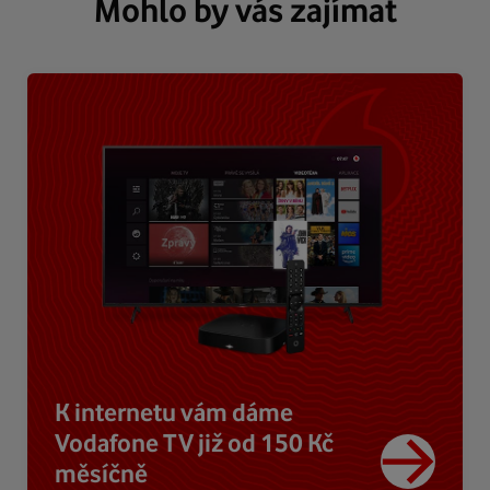
Mohlo by vás zajímat
K internetu vám dáme
Vodafone TV již od 150 Kč
měsíčně