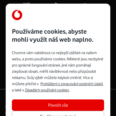
Více o COMPAL CH7465VF
Používáme cookies, abyste
mohli využít náš web naplno.
Chceme vám nabídnout co nejlepší zážitek na našem
Spojte se s Vodafonem
webu, a proto používáme cookies. Některé jsou nezbytné
pro správné fungování stránek, jiné nám pomáhají
Zyxel VMG8623-T50B
:
zlepšovat obsah, měřit návštěvnost nebo přizpůsobit
Rozměry modemu jsou 16 x 22 x 7,5 cm (včetně stojánku)
reklamu. Svůj výběr můžete kdykoli změnit. Více si
a nabízí 4 gigabitové LAN porty a bezdrátové připojení Wi-
můžete přečíst v
Prohlášení o zpracování osobních údajů
Fi ve verzích 802.11 b/g/n/ac pro frekvenci 2,4 GHz a
a také v
Zásadách používání cookies
.
802.11 a/b/g/n/ac pro frekvenci 5 GHz s rychlostí až 866
|
English
Mapa webu
Mb/s.
Povolit vše
Právní­ podmí­nky
Ochrana soukromí­
Více o Zyxel VMG8623-T50B
Digitální odpovědnost
Cookies
Dokumenty