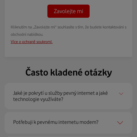
Zavolejte mi
Kliknutím na „Zavolejte mi“ souhlasíte s tím, že budete kontaktováni s
obchodní nabídkou.
Více o ochraně soukromí.
Často kladené otázky
Jaké je pokrytí u služby pevný internet a jaké
technologie využíváte?
Pevný internet můžeme nabídnout
99 % českých
Potřebuji k pevnému internetu modem?
domácností
prostřednictvím několika technologií jako
jsou 4G LTE, xDSL nebo optické sítě. Díky tomu umíme