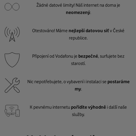
Žádné datové limity! Náš internet na doma je
neomezený
.
Otestováno! Máme
nejlepší datovou síť
v České
republice.
Připojení od Vodafonu je
bezpečné
, surfujete bez
starostí.
Nic nepotřebujete, o vybavení i instalaci se
postaráme
my
.
K pevnému internetu
pořídíte výhodně
i další naše
služby.