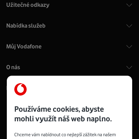
Užitečné odkazy
Nabídka služeb
Můj Vodafone
O nás
Kontakty
Používáme cookies, abyste
mohli využít náš web naplno.
Management
Recruitment
Top
Platinové
and
Academy
odpovědná
ocenění
engineering
Awards
firma
udržitelnosti
Chceme vám nabídnout co nejlepší zážitek na našem
consultancy
logo
roku
EcoVadis
2024
2025
Best
Vodafone