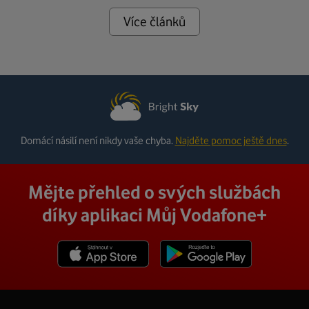
Více článků
Domácí násilí není nikdy vaše chyba.
Najděte pomoc ještě dnes
.
Mějte přehled o svých službách
díky aplikaci Můj Vodafone+
Stáhnout z App Store
Stáhnout z Goole Play