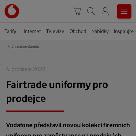
Úvodní
0
stránka
Košík
Vyhledávání
Menu
Tarify
Internet
Televize
Obchod
Nabídky
Inspirujte 
‹
Chráníme planetu
6. prosince 2022
Fairtrade uniformy pro
prodejce
Vodafone představil novou kolekci firemních
uniforem pro zaměstnance na prodejnách.