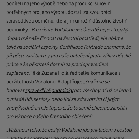
podíleli na jeho výrobě nebo na produkci surovin
potřebných pro jeho výrobu, dostali za svou práci
spravedlivou odměnu, která jim umožní důstojné životní
podmínky. „
Pro nás ve Vodafonu je důležité nejen to, jaký
dopad má naše činnost na životní prostředí, ale dbáme
také na sociální aspekty. Certifikace Fairtrade znamená, že
při pěstování bavlny pro naše oblečení platil zákaz dětské
práce a že pěstitelé dostali za práci spravedlivě
zaplaceno
,“ říká Zuzana Holá, ředitelka komunikace a
udržitelnosti Vodafonu. A doplňuje: „
Snažíme se
budovat
spravedlivé podmínky
pro všechny, ať už se jedná
o mladé lidi, seniory, nebo lidi se zdravotním či jiným
znevýhodněním. Je logické, že to samé chceme zajistit i
pro výrobce našeho firemního oblečení
.“
„
Vážíme si toho, že český Vodafone jde příkladem a cestou
udržitelné spotřeby a že pro novou kolekci zvolil právě